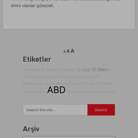
ömrü olanlar görecek.
A
A
A
Etiketler
31 Mart
12 Eylül
15 Temmuz
28 Şubat
3D Yazıcılar
A
17. Yüzyıl
24 Nisan 1915
14 Mayıs Seçimleri
2017
Referandumu
140Journos
24 Ocak
68
32. Gün
2008 Krizi
ABD
2018 Seçimleri
2023 Seçimleri
6. Filo
29 Ekim
Arşiv