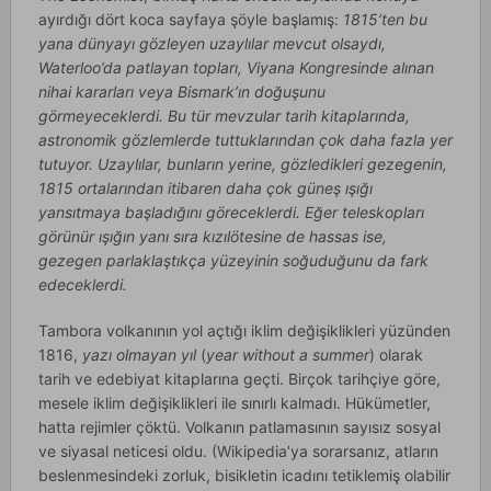
ayırdığı dört koca sayfaya şöyle başlamış:
1815’ten bu
yana dünyayı gözleyen uzaylılar mevcut olsaydı,
Waterloo’da patlayan topları, Viyana Kongresinde alınan
nihai kararları veya Bismark’ın doğuşunu
görmeyeceklerdi. Bu tür mevzular tarih kitaplarında,
astronomik gözlemlerde tuttuklarından çok daha fazla yer
tutuyor. Uzaylılar, bunların yerine, gözledikleri gezegenin,
1815 ortalarından itibaren daha çok güneş ışığı
yansıtmaya başladığını göreceklerdi. Eğer teleskopları
görünür ışığın yanı sıra kızılötesine de hassas ise,
gezegen parlaklaştıkça yüzeyinin soğuduğunu da fark
edeceklerdi.
Tambora volkanının yol açtığı iklim değişiklikleri yüzünden
1816,
yazı olmayan yıl
(
year without a summer
) olarak
tarih ve edebiyat kitaplarına geçti. Birçok tarihçiye göre,
mesele iklim değişiklikleri ile sınırlı kalmadı. Hükümetler,
hatta rejimler çöktü. Volkanın patlamasının sayısız sosyal
ve siyasal neticesi oldu. (Wikipedia’ya sorarsanız, atların
beslenmesindeki zorluk, bisikletin icadını tetiklemiş olabilir