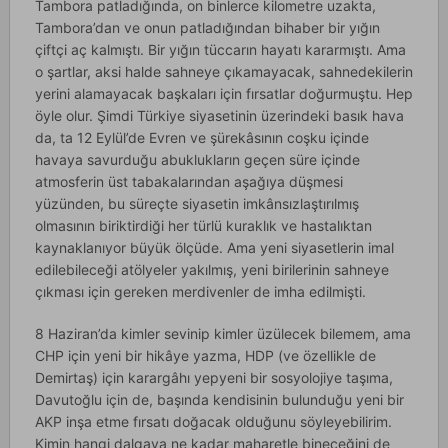
Tambora patladığında, on binlerce kilometre uzakta,
Tambora’dan ve onun patladığından bihaber bir yığın
çiftçi aç kalmıştı. Bir yığın tüccarın hayatı kararmıştı. Ama
o şartlar, aksi halde sahneye çıkamayacak, sahnedekilerin
yerini alamayacak başkaları için fırsatlar doğurmuştu. Hep
öyle olur. Şimdi Türkiye siyasetinin üzerindeki basık hava
da, ta 12 Eylül’de Evren ve şürekâsının coşku içinde
havaya savurduğu abuklukların geçen süre içinde
atmosferin üst tabakalarından aşağıya düşmesi
yüzünden, bu süreçte siyasetin imkânsızlaştırılmış
olmasının biriktirdiği her türlü kuraklık ve hastalıktan
kaynaklanıyor büyük ölçüde. Ama yeni siyasetlerin imal
edilebileceği atölyeler yakılmış, yeni birilerinin sahneye
çıkması için gereken merdivenler de imha edilmişti.
8 Haziran’da kimler sevinip kimler üzülecek bilemem, ama
CHP için yeni bir hikâye yazma, HDP (ve özellikle de
Demirtaş) için karargâhı yepyeni bir sosyolojiye taşıma,
Davutoğlu için de, başında kendisinin bulunduğu yeni bir
AKP inşa etme fırsatı doğacak olduğunu söyleyebilirim.
Kimin hangi dalgaya ne kadar maharetle bineceğini de