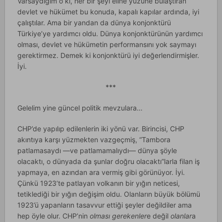
Varsaydığım o ki, her bir şeyi eline yüzüne bulaştıran
devlet ve hükümet bu konuda, kapalı kapılar ardında, iyi
çalıştılar. Ama bir yandan da dünya konjonktürü
Türkiye’ye yardımcı oldu. Dünya konjonktürünün yardımcı
olması, devlet ve hükümetin performansını yok saymayı
gerektirmez. Demek ki konjonktürü iyi değerlendirmişler.
İyi.
***
Gelelim yine güncel politik mevzulara…
CHP’de yapılıp edilenlerin iki yönü var. Birincisi, CHP
akıntıya karşı yüzmekten vazgeçmiş, “Tambora
patlamasaydı —ve patlamamalıydı— dünya şöyle
olacaktı, o dünyada da şunlar doğru olacaktı”larla filan iş
yapmaya, en azından ara vermiş gibi görünüyor. İyi.
Çünkü 1923’te patlayan volkanın bir yığın neticesi,
tetiklediği bir yığın değişim oldu. Olanların büyük bölümü
1923’ü yapanların tasavvur ettiği şeyler değildiler ama
hep öyle olur. CHP’nin
olması gerekenler
e değil
olanlar
a