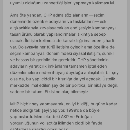
uyumlu olduğunu zannettiği işleri yapmaya kalkması iyi.
Ama öte yandan, CHP adına söz alanların —seçim
döneminde özellikle adayların ve teşkilatların— eski
alışkanlıklarıyla zırvalayacakları endişesiyle kampanyayı
tasarı ürünü olarak yapılandırmaları sıkıntıya sebep
olacak. İletişim kelimesinde karşılıklılığı ima eden ş harfi
var. Dolayısıyla her türlü iletişim öyledir ama özellikle de
seçim kampanyası dönemimdeki siyasal iletişim, sürekli
ve hassas bir geribildirim gerektirir. CHP yönetiminin
adayların yaratıcılık imkânlarını tamamen iptal eden
düzenlemelere neden ihtiyaç duyduğu anlaşılabilir bir şey
olsa da, bu yapı ciddi bir kısırlığa da yol açacak. Üstelik
merkezde imal edilen şey de bir politika, bir hikâye değil,
sadece bir tutum. Etkisi ne olur, bilemeyiz.
MHP hiçbir şey yapmayarak, en iyi bildiği, bugüne kadar
netice aldığı tek şeyi yapıyor. 1999’da da böyle
yapmışlardı. Memleketteki AKP ve Erdoğan
yorgunluğunun yol açtığı iklimden ciddi bir fayda
sağlarlarsa şaşırtıcı olmayacak.