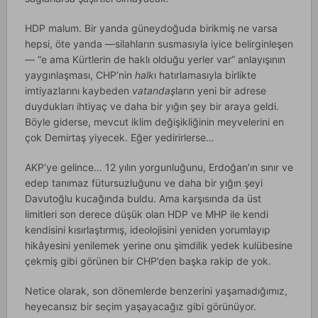
HDP malum. Bir yanda güneydoğuda birikmiş ne varsa
hepsi, öte yanda —silahların susmasıyla iyice belirginleşen
— “e ama Kürtlerin de haklı olduğu yerler var” anlayışının
yaygınlaşması, CHP’nin
halk
ı hatırlamasıyla birlikte
imtiyazlarını kaybeden
vatandaş
ların yeni bir adrese
duydukları ihtiyaç ve daha bir yığın şey bir araya geldi.
Böyle giderse, mevcut iklim değişikliğinin meyvelerini en
çok Demirtaş yiyecek. Eğer yedirirlerse…
AKP’ye gelince… 12 yılın yorgunluğunu, Erdoğan’ın sınır ve
edep tanımaz fütursuzluğunu ve daha bir yığın şeyi
Davutoğlu kucağında buldu. Ama karşısında da üst
limitleri son derece düşük olan HDP ve MHP ile kendi
kendisini kısırlaştırmış, ideolojisini yeniden yorumlayıp
hikâyesini yenilemek yerine onu şimdilik yedek kulübesine
çekmiş gibi görünen bir CHP’den başka rakip de yok.
Netice olarak, son dönemlerde benzerini yaşamadığımız,
heyecansız bir seçim yaşayacağız gibi görünüyor.