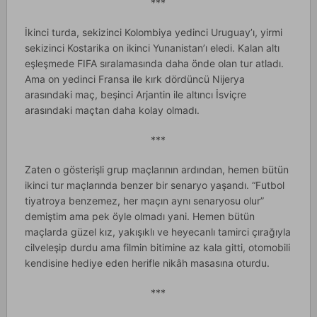
***
İkinci turda, sekizinci Kolombiya yedinci Uruguay’ı, yirmi
sekizinci Kostarika on ikinci Yunanistan’ı eledi. Kalan altı
eşleşmede FIFA sıralamasında daha önde olan tur atladı.
Ama on yedinci Fransa ile kırk dördüncü Nijerya
arasındaki maç, beşinci Arjantin ile altıncı İsviçre
arasındaki maçtan daha kolay olmadı.
***
Zaten o gösterişli grup maçlarının ardından, hemen bütün
ikinci tur maçlarında benzer bir senaryo yaşandı. “Futbol
tiyatroya benzemez, her maçın aynı senaryosu olur”
demiştim ama pek öyle olmadı yani. Hemen bütün
maçlarda güzel kız, yakışıklı ve heyecanlı tamirci çırağıyla
cilveleşip durdu ama filmin bitimine az kala gitti, otomobili
kendisine hediye eden herifle nikâh masasına oturdu.
***