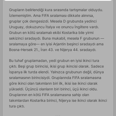
Grupların belirlendiği kura sırasında tartışmalar olduydu.
İzlememiştim. Ama FIFA sıralaması dikkate alınırsa,
gruplar çok dengesizdi. Mesela D grubunda yedinci
Uruguay, dokuzuncu İtalya ve onuncu İngiltere vardı.
Grubun en kötü sıralamalı ekibi Kostarika bile yirmi
sekizinci sıradaydı. Buna mukabil, mesela F grubunun —
sıralamaya göre— en iyisi Arjantin beşinci sıradaydı ama
Bosna-Hersek 21., İran 43. ve Nijerya 44. sıradaydı.
Bu tuhaf gruplamadan, yedi grubun en iyisi ikinci tura
çıktı. Beşi grup birincisi, ikisi grup ikincisi olarak. Sadece
İspanya ilk turda elendi. Yalnızca grubunun değil, dünya
sıralamasının birincisiydi. Gruplarında FIFA sıralamasına
göre ikinci olan takımların biri ilk, ikisi ise ikinci olarak
yükseldi. Üçüncü olanların biri birinci, üçü ikinci oldu.
Gruplarının en kötü FIFA sıralamasına sahip olan
takımlardan Kostarika birinci, Nijerya ise ikinci olarak ikinci
tura çıktı.