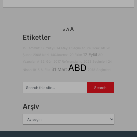
A
A
A
Etiketler
15 Temmuz
17. Yüzyıl
14 Mayıs Seçimleri
24 Ocak
68
28
12 Eylül
Şubat
2008 Krizi
140Journos
29 Ekim
3D
Yazıcılar
A
32. Gün
2017 Referandumu
2023 Seçimleri
24
ABD
31 Mart
Nisan 1915
6. Filo
2018 Seçimleri
Arşiv
Arşiv