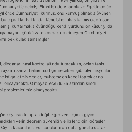
eyi öğrendim? Bay Salomon, 1934 yılında, on yılda her
umhuriyet’e gelmiş. Bir yıl içinde Anadolu ve Ege’de on üç
r yıl önce Cumhuriyet’i kurmuş, onu kurmuş olmakla övünen
ş bu topraklar hakkında. Kendisine miras kalmış olan insan
memiş, kurtarmakla övündüğü kendi yurdunu on küsur yılda
 tanıyamayan, çünkü zaten merak da etmeyen Cumhuriyet
mon’a pek kulak asmamışlar.
, dindarları nasıl kontrol altında tutacakları, onları tenis
uyan insanlar haline nasıl getirecekleri gibi ulvi misyonlar
le iştigal etmiş olsalar, muhtemelen kendi topraklarına
sıl olmayacaktı. Olmayabilecekti. En azından şimdi
i problemlerimiz olmayacaktı.
ğ’ın köylüsü de aptal değil. Eğer yeni rejimin giyim
adıkları yerin deprem güvenliğiyle ilgilendiğini görseler,
 Giyim kuşamlarını ve inançlarını da daha gönüllü olarak