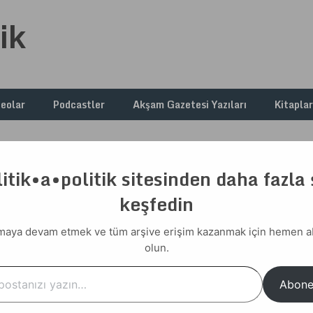
ik
deolar
Podcastler
Akşam Gazetesi Yazıları
Kitaplar
itik•a•politik sitesinden daha fazla
keşfedin
aya devam etmek ve tüm arşive erişim kazanmak için hemen 
olun.
…
Abone