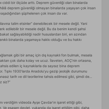
ciddi bir ölçüde arttı. Deprem güvenliği olan binalarda
 hâlâ deprem güvenliği olmayan binalarda yaşayan çok insan
yaşadığından şüphelenen çok insan da var.
lavına talim etsinler” denebilecek bir mesele değil. Yani
terk edilebilir bir mesele değil. Bu da benim kendi şahsi
kat sağlayabildiği nadir hususlardan biri, en azından
nıklı binalarda yaşamaya hakkı olduğu ve bu hakkı
ağlamak gibi bir amaç için dış kaynaklı fon bulmak, mesela
tan çok daha kolay ve ucuz. İlaveten, AOÇ’nin ortasına,
ahsis edilen iç kaynaklarla da sayısız bina deprem
or. Tıpkı 1930’larda Anadolu’yu gezip jeolojik durumunu
asız tarih ve dil teorilerine tahsis edilmesi gibi, şimdi de…
z siz?”
ı verdiğim videoda Ayşe Çavdar’ın işaret ettiği gibi,
 Ve esasen devlet, yukarıda da işaret ettiğim gibi, daha