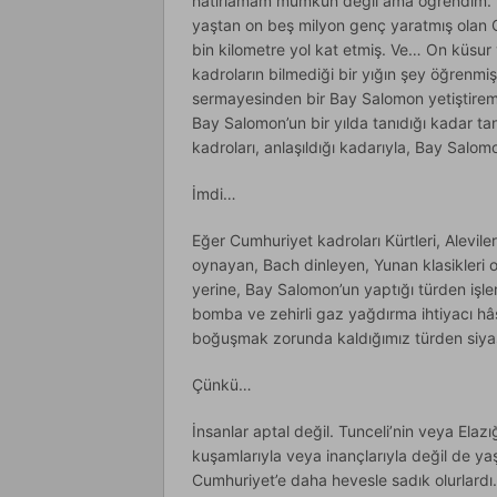
hatırlamam mümkün değil ama öğrendim. N
yaştan on beş milyon genç yaratmış olan C
bin kilometre yol kat etmiş. Ve… On küsu
kadroların bilmediği bir yığın şey öğrenmi
sermayesinden bir Bay Salomon yetiştire
Bay Salomon’un bir yılda tanıdığı kadar
kadroları, anlaşıldığı kadarıyla, Bay Salo
İmdi…
Eğer Cumhuriyet kadroları Kürtleri, Alevileri
oynayan, Bach dinleyen, Yunan klasikleri ok
yerine, Bay Salomon’un yaptığı türden işler
bomba ve zehirli gaz yağdırma ihtiyacı hâ
boğuşmak zorunda kaldığımız türden siyas
Çünkü…
İnsanlar aptal değil. Tunceli’nin veya Elazı
kuşamlarıyla veya inançlarıyla değil de yaş
Cumhuriyet’e daha hevesle sadık olurlardı.