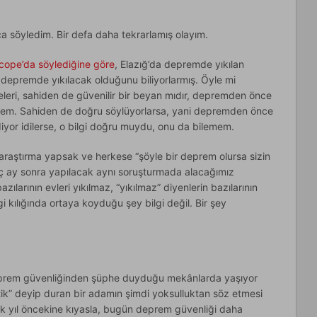
a söyledim. Bir defa daha tekrarlamış olayım.
cope’da söylediğine göre
, Elazığ’da depremde yıkılan
n depremde yıkılacak olduğunu biliyorlarmış. Öyle mi
eleri, sahiden de güvenilir bir beyan mıdır, depremden önce
tmem. Sahiden de doğru söylüyorlarsa, yani depremden önce
 diyor idilerse, o bilgi doğru muydu, onu da bilemem.
 araştırma yapsak ve herkese “şöyle bir deprem olursa sizin
 Üç ay sonra yapılacak aynı soruşturmada alacağımız
azılarının evleri yıkılmaz, “yıkılmaz” diyenlerin bazılarının
gi kılığında ortaya koyduğu şey bilgi değil. Bir şey
, deprem güvenliğinden şüphe duyduğu mekânlarda yaşıyor
tik” deyip duran bir adamın şimdi yoksulluktan söz etmesi
ırk yıl öncekine kıyasla, bugün deprem güvenliği daha