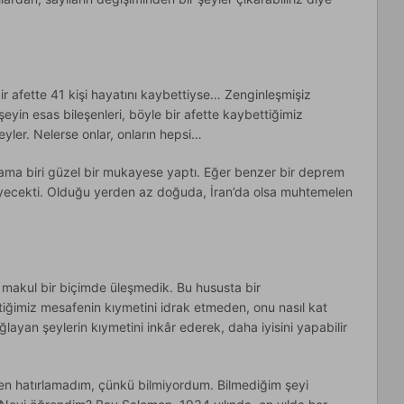
r afette 41 kişi hayatını kaybettiyse… Zenginleşmişiz
yin esas bileşenleri, böyle bir afette kaybettiğimiz
eyler. Nelerse onlar, onların hepsi…
ama biri güzel bir mukayese yaptı. Eğer benzer bir deprem
ecekti. Olduğu yerden az doğuda, İran’da olsa muhtemelen
i makul bir biçimde üleşmedik. Bu hususta bir
tiğimiz mesafenin kıymetini idrak etmeden, onu nasıl kat
layan şeylerin kıymetini inkâr ederek, daha iyisini yapabilir
Ben hatırlamadım, çünkü bilmiyordum. Bilmediğim şeyi