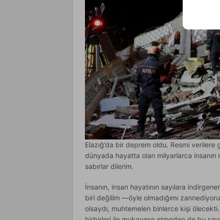
Elazığ’da bir deprem oldu. Resmi verilere gör
dünyada hayatta olan milyarlarca insanın
sabırlar dilerim.
İnsanın, insan hayatının sayılara indirg
biri değilim —öyle olmadığımı zannediyor
olsaydı, muhtemelen binlerce kişi ölecekti.
birbirleri ile mukayese etmeden de bu sayıl