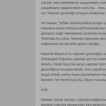
yüksek olan mekânlarda yaşayanların oranı 
yaşadıklarını düşünenlerin oranı da… Ama
var. Deprem güvenliği olmayan binalarda 
Ve mesele, “biftek bulamıyorlarsa bulgur pi
insanların kendi iktisadi performanslarına 
görüşüm değil. Memleketin üzerinde mutaba
1999’dan bu yana, herkesin depreme daya
sağlamanın da devletin görevi olduğu…
Hepimiz biliyoruz ki, deprem güvenliğini s
Osmangazi Köprüsü yapmak için fon bulmak
Ahlat’a, Okluk Koyu’na saray yapmak için t
güvenliğine kavuşturulabilir. Ama yapılmıy
tespit etmek yerine insan kaynaklarının man
İlaveten “bir mermi kaç lira, biliyor musunu
İmdi…
Mesele, büyük ölçüde, yukarıda bağlantısın
devletin çökmüş olmasından kaynaklanıyor.