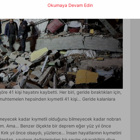
Okumaya Devam Edin
e 41 kişi hayatını kaybetti. Her biri, geride bıraktıkları için,
 muhtemelen hepsinden kıymetli 41 kişi… Geride kalanlara
enemeyecek kadar kıymetli olduğunu bilmeyecek kadar nobran
um. Ama… Benzer ölçekte bir deprem eğer yüz yıl önce
 Kırk yıl önce olsaydı, yüzlerce… İnsan hayatlarının kıymetini
ardan, sayıların değişiminden bir şeyler çıkarabiliriz diye