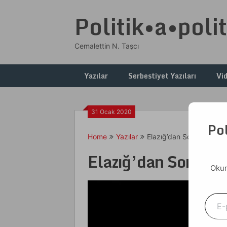
Skip
Politik•a•polit
to
content
Cemalettin N. Taşcı
Yazılar
Serbestiyet Yazıları
Vi
31 Ocak 2020
Pol
Home
Yazılar
Elazığ’dan Sonra
Elazığ’dan Sonra
Okum
E-postanızı yazın