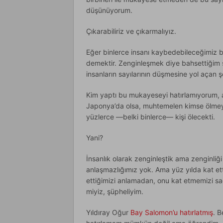
düşünüyorum.
Çıkarabiliriz ve çıkarmalıyız.
Eğer binlerce insanı kaybedebileceğimiz bi
demektir. Zenginleşmek diye bahsettiğim şe
insanların sayılarının düşmesine yol açan ş
Kim yaptı bu mukayeseyi hatırlamıyorum, 
Japonya’da olsa, muhtemelen kimse ölmey
yüzlerce —belki binlerce— kişi ölecekti.
Yani?
İnsanlık olarak zenginleştik ama zenginliğ
anlaşmazlığımız yok. Ama yüz yılda kat et
ettiğimizi anlamadan, onu kat etmemizi sağ
miyiz, şüpheliyim.
Yıldıray Oğur
Bay Salomon’u hatırlatmış
. 