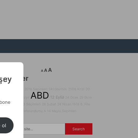
A
A
A
 şey
Etiketler
15 Temmuz
68
2018 Seçimleri
140Journos
2008 Krizi
3D
ABD
12 Eylül
Yazıcılar
17. Yüzyıl
24 Ocak
29 Ekim
abone
31 Mart
2023 Seçimleri
28 Şubat
24 Nisan 1915
6. Filo
32. Gün
2017 Referandumu
A
14 Mayıs Seçimleri
 ol