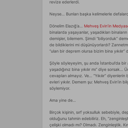
revize ederlerdi.
Neyse… Bunları başka kelimelerle defalarc
Dönelim Elazığ’a…
Mehveş Evin’in Medyas
binalarda yaşayanlar, yaşadıkları binaları
demişler, bilemem. Şimdi “biliyorduk” dem
de bildiklerini mi düşünüyorlardı? Zanne
“ulan bir deprem olursa bizim bina yıkılır”
Şöyle söyleyeyim, şu anda İstanbul’da bir
yaşadığınız bina yıkılır mı” diye sorsak…
cevapları almayız. Ve… “Yıkılır” diyenlerin b
evleri yıkılır. Demem şu: Mehveş Evin’in bil
söylemiyor.
Ama yine de…
Birçok kişinin, sırf yoksulluk sebebiyle
olduğunu tahmin edebiliriz. Eh, “zenginleş
çelişki olmadı mı? Olmadı. Zenginleştik. K