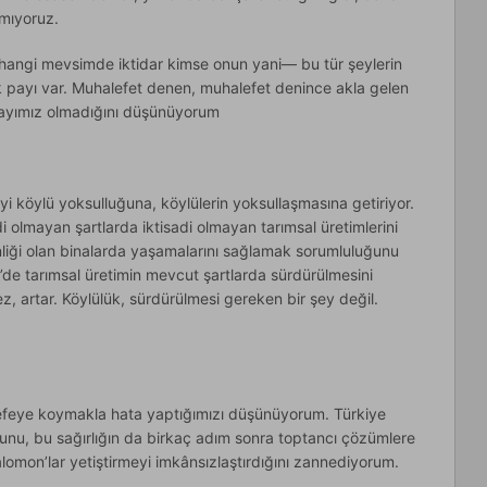
mıyoruz.
hangi mevsimde iktidar kimse onun yani— bu tür şeylerin
k payı var. Muhalefet denen, muhalefet denince akla gelen
payımız olmadığını düşünüyorum
köylü yoksulluğuna, köylülerin yoksullaşmasına getiriyor.
adi olmayan şartlarda iktisadi olmayan tarımsal üretimlerini
liği olan binalarda yaşamalarını sağlamak sorumluluğunu
ye’de tarımsal üretimin mevcut şartlarda sürdürülmesini
z, artar. Köylülük, sürdürülmesi gereken bir şey değil.
efeye koymakla hata yaptığımızı düşünüyorum. Türkiye
nu, bu sağırlığın da birkaç adım sonra toptancı çözümlere
omon’lar yetiştirmeyi imkânsızlaştırdığını zannediyorum.