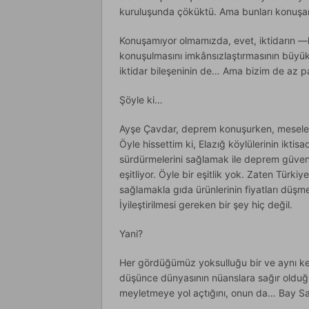
kuruluşunda çöküktü. Ama bunları konuşa
Konuşamıyor olmamızda, evet, iktidarın —
konuşulmasını imkânsızlaştırmasının büyü
iktidar bileşeninin de… Ama bizim de az 
Şöyle ki…
Ayşe Çavdar, deprem konuşurken, meseleyi 
Öyle hissettim ki, Elazığ köylülerinin iktis
sürdürmelerini sağlamak ile deprem güven
eşitliyor. Öyle bir eşitlik yok. Zaten Türki
sağlamakla gıda ürünlerinin fiyatları düşme
İyileştirilmesi gereken bir şey hiç değil.
Yani?
Her gördüğümüz yoksulluğu bir ve aynı k
düşünce dünyasının nüanslara sağır olduğu
meyletmeye yol açtığını, onun da… Bay Sal