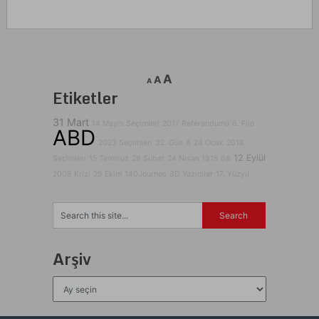
A
A
A
Etiketler
31 Mart
14 Mayıs Seçimleri
2017 Referandumu
6. Filo
ABD
2023 Seçimleri
32. Gün
A
24 Ocak
2018
12 Eylül
Seçimleri
15 Temmuz
28 Şubat
24 Nisan 1915
68
2008 Krizi
29 Ekim
140Journos
3D Yazıcılar
17. Yüzyıl
Arşiv
Arşiv