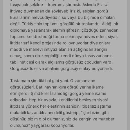
taşıyacak şekilde— kavramlaştırmıştı. Aslında Elias’a
ihtiyaç duymadan da söyleyebiliriz ki, aslolan görgü
kurallarının mevcudiyetidir, şu veya bu biçimde olmaları
değil. Türkiye’nin toplumu görgülü bir toplumdu. Aldığı bir
diplomaya yaslanarak âlemin şifresini çözdüğü zanneden,
toplumu kendi istediği forma sokmaya heves eden, siyasi
iktidar sırf kendi projesinde rol oynuyorlar diye onlara
maddi ve manevi imtiyaz alanları açtığından zengin
olmuş, sonra da zenginliği kendi dünya tasavvurlarının
tabii neticesi olarak algılamış görgüsüz çocukları vardı.
Görgüsüzdüler ve ahalinin görgüsüyle alay ediyorlardı.
Tastamam şimdiki hal gibi yani. O zamanların
görgüsüzleri, Batı hayranlığını görgü yerine ikame
etmişlerdi. Şimdikiler İslamcılığı görgü yerine ikame
ediyorlar. Hep bir avazla, kendilerini besleyen siyasi
iktidara yönelik her eleştirinin sahibini itibarsızlaştırma
mukabili kazandıklarını delil gösterip, “işte bizim gibi
düşünür, bizim gibi olursanız, siz de zengin ve muteber
olursunuz” yaygarası koparıyorlar.