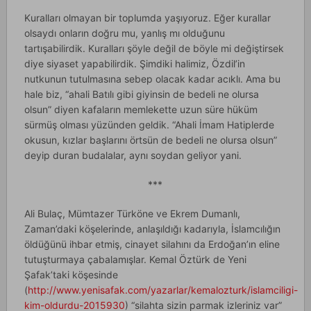
Kuralları olmayan bir toplumda yaşıyoruz. Eğer kurallar
olsaydı onların doğru mu, yanlış mı olduğunu
tartışabilirdik. Kuralları şöyle değil de böyle mi değiştirsek
diye siyaset yapabilirdik. Şimdiki halimiz, Özdil’in
nutkunun tutulmasına sebep olacak kadar acıklı. Ama bu
hale biz, “ahali Batılı gibi giyinsin de bedeli ne olursa
olsun” diyen kafaların memlekette uzun süre hüküm
sürmüş olması yüzünden geldik. “Ahali İmam Hatiplerde
okusun, kızlar başlarını örtsün de bedeli ne olursa olsun”
deyip duran budalalar, aynı soydan geliyor yani.
***
Ali Bulaç, Mümtazer Türköne ve Ekrem Dumanlı,
Zaman’daki köşelerinde, anlaşıldığı kadarıyla, İslamcılığın
öldüğünü ihbar etmiş, cinayet silahını da Erdoğan’ın eline
tutuşturmaya çabalamışlar. Kemal Öztürk de Yeni
Şafak’taki köşesinde
(
http://www.yenisafak.com/yazarlar/kemalozturk/islamciligi-
kim-oldurdu-2015930
) “silahta sizin parmak izleriniz var”