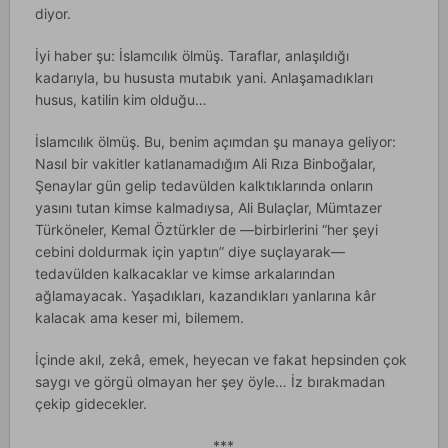
diyor.
İyi haber şu: İslamcılık ölmüş. Taraflar, anlaşıldığı
kadarıyla, bu hususta mutabık yani. Anlaşamadıkları
husus, katilin kim olduğu…
İslamcılık ölmüş. Bu, benim açımdan şu manaya geliyor:
Nasıl bir vakitler katlanamadığım Ali Rıza Binboğalar,
Şenaylar gün gelip tedavülden kalktıklarında onların
yasını tutan kimse kalmadıysa, Ali Bulaçlar, Mümtazer
Türköneler, Kemal Öztürkler de —birbirlerini “her şeyi
cebini doldurmak için yaptın” diye suçlayarak—
tedavülden kalkacaklar ve kimse arkalarından
ağlamayacak. Yaşadıkları, kazandıkları yanlarına kâr
kalacak ama keser mi, bilemem.
İçinde akıl, zekâ, emek, heyecan ve fakat hepsinden çok
saygı ve görgü olmayan her şey öyle… İz bırakmadan
çekip gidecekler.
***