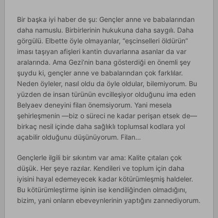
Bir başka iyi haber de şu: Gençler anne ve babalarından
daha namuslu. Birbirlerinin hukukuna daha saygılı. Daha
görgülü. Elbette öyle olmayanlar, “eşcinselleri öldürün”
iması taşıyan afişleri kantin duvarlarına asanlar da var
aralarında. Ama Gezi’nin bana gösterdiği en önemli şey
şuydu ki, gençler anne ve babalarından çok farklılar.
Neden öyleler, nasıl oldu da öyle oldular, bilemiyorum. Bu
yüzden de insan türünün evcilleşiyor olduğunu ima eden
Belyaev deneyini filan önemsiyorum. Yani mesela
şehirleşmenin —biz o süreci ne kadar perişan etsek de—
birkaç nesil içinde daha sağlıklı toplumsal kodlara yol
açabilir olduğunu düşünüyorum. Filan…
Gençlerle ilgili bir sıkıntım var ama: Kalite çıtaları çok
düşük. Her şeye razılar. Kendileri ve toplum için daha
iyisini hayal edemeyecek kadar kötürümleşmiş haldeler.
Bu kötürümleştirme işinin ise kendiliğinden olmadığını,
bizim, yani onların ebeveynlerinin yaptığını zannediyorum.