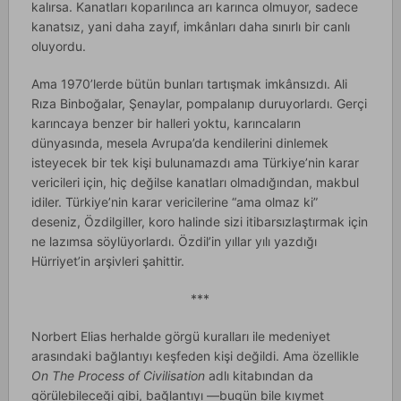
kalırsa. Kanatları koparılınca arı karınca olmuyor, sadece
kanatsız, yani daha zayıf, imkânları daha sınırlı bir canlı
oluyordu.
Ama 1970’lerde bütün bunları tartışmak imkânsızdı. Ali
Rıza Binboğalar, Şenaylar, pompalanıp duruyorlardı. Gerçi
karıncaya benzer bir halleri yoktu, karıncaların
dünyasında, mesela Avrupa’da kendilerini dinlemek
isteyecek bir tek kişi bulunamazdı ama Türkiye’nin karar
vericileri için, hiç değilse kanatları olmadığından, makbul
idiler. Türkiye’nin karar vericilerine “ama olmaz ki”
deseniz, Özdilgiller, koro halinde sizi itibarsızlaştırmak için
ne lazımsa söylüyorlardı. Özdil’in yıllar yılı yazdığı
Hürriyet’in arşivleri şahittir.
***
Norbert Elias herhalde görgü kuralları ile medeniyet
arasındaki bağlantıyı keşfeden kişi değildi. Ama özellikle
On The Process of Civilisation
adlı kitabından da
görülebileceği gibi, bağlantıyı —bugün bile kıymet