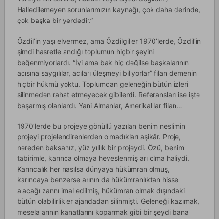
Halledilemeyen sorunlarımızın kaynağı, çok daha derinde,
çok başka bir yerdedir.”
Özdil’in yaşı elvermez, ama Özdilgiller 1970’lerde, Özdil’in
şimdi hasretle andığı toplumun hiçbir şeyini
beğenmiyorlardı. “İyi ama bak hiç değilse başkalarının
acısına saygılılar, acıları üleşmeyi biliyorlar” filan demenin
hiçbir hükmü yoktu. Toplumdan geleneğin bütün izleri
silinmeden rahat etmeyecek gibilerdi. Referansları ise işte
başarmış olanlardı. Yani Almanlar, Amerikalılar filan…
1970’lerde bu projeye gönüllü yazılan benim neslimin
projeyi projelendirenlerden olmadıkları aşikâr. Proje,
nereden baksanız, yüz yıllık bir projeydi. Özü, benim
tabirimle, karınca olmaya heveslenmiş arı olma haliydi.
Karıncalık her nasılsa dünyaya hükümran olmuş,
karıncaya benzerse arının da hükümranlıktan hisse
alacağı zannı imal edilmiş, hükümran olmak dışındaki
bütün olabilirlikler ajandadan silinmişti. Geleneği kazımak,
mesela arının kanatlarını koparmak gibi bir şeydi bana