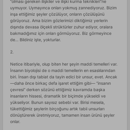
“olması gereken ilişkiler ve ilişki kurma teknikleri”ne
uymuyor. Uymayınca onları yokmuş zannediyoruz. Bizim
inşa ettiğimiz şeyler çözülüyor, onların çözülüşünü
görüyoruz. Ama bizim gözlerimizi diktiğimiz yerlerin
dışında devasa ölçekli strüktürler zuhur ediyor, oralara
bakmadığımız için onları görmüyoruz. Biz görmeyince
de… Bildiniz işte, yokturlar.
2.
Netice itibariyle, olup biten her şeyin maddi temelleri var.
İnsanın biyolojisi de o maddi temellerin en esaslılarından
biri. İnsan dışı tabiat da tayin edici bir unsur, evet. Ancak
—daha önce birkaç defa işaret ettiğim gibi— “insanın
çevresi” derken sözünü ettiğimiz kavramda başka
insanların hissesi, dramatik bir biçimde yükseldi ve
yükseliyor. Bunun sayısız sebebi var. Birisi mesela,
tükettiğimiz şeylerin birçoğunu artık tabii unsurları
dönüştürerek üretmiyoruz, tamamen insan ürünü şeyler
onlar.