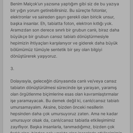
Benim Malçok’un yazısına yaptığım gibi siz de bu yazıya
bir yığın yorum getirebilirsiniz. Bu süreçte fotonlar,
elektronlar ve saireden gayrı gerekli olan biricik unsur,
başka insanlar. Eh, tabiatta foton, elektron kıtlığı yok.
Aramızdan son derece sınırlı bir grubun canlı, biraz daha
büyükçe bir grubun cansız tabiatı dönüştürmesiyle
hepimizin ihtiyaçları karşılanıyor ve giderek daha büyük
bölümümüz tümüyle sentetik bir şey olan bilgiyi
dönüştürerek yaşıyoruz.
3.
Dolayısıyla, geleceğin dünyasında canlı ve/veya cansız
tabiatın dönüştürülmesi sürecinde işe yarayan, yaramış
olan örgütlenme biçimlerine esas olan kavramlaştırmalar
işe yaramayacak. Bu demek değil ki, canlı/cansız tabiatı
umursamayalım. Aksine, bizden önceki nesillerin
hepsinden daha çok umursuyoruz zaten. Ama ne kadar
umursuyor olsak da, canlı/cansız tabiatla etkileşimimiz
zayıflıyor. Başka insanlarla, tanımadığımız, bizden çok