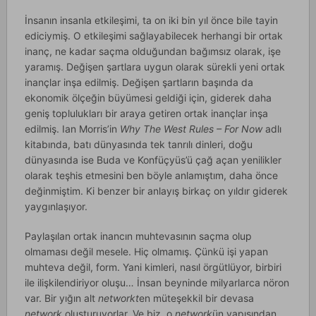
İnsanın insanla etkileşimi, ta on iki bin yıl önce bile tayin
ediciymiş. O etkileşimi sağlayabilecek herhangi bir ortak
inanç, ne kadar saçma olduğundan bağımsız olarak, işe
yaramış. Değişen şartlara uygun olarak sürekli yeni ortak
inançlar inşa edilmiş. Değişen şartların başında da
ekonomik ölçeğin büyümesi geldiği için, giderek daha
geniş toplulukları bir araya getiren ortak inançlar inşa
edilmiş. Ian Morris’in
Why The West Rules – For Now
adlı
kitabında, batı dünyasında tek tanrılı dinleri, doğu
dünyasında ise Buda ve Konfüçyüs’ü çağ açan yenilikler
olarak teşhis etmesini ben böyle anlamıştım, daha önce
değinmiştim. Ki benzer bir anlayış birkaç on yıldır giderek
yaygınlaşıyor.
Paylaşılan ortak inancın muhtevasının saçma olup
olmaması değil mesele. Hiç olmamış. Çünkü işi yapan
muhteva değil, form. Yani kimleri, nasıl örgütlüyor, birbiri
ile ilişkilendiriyor oluşu… İnsan beyninde milyarlarca nöron
var. Bir yığın alt
networkt
en müteşekkil bir devasa
network
oluşturuyorlar. Ve biz, o
network
ün yapısından