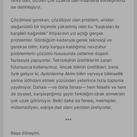
farklı olan, bizden çok uzakta olan insanlarla etkileşimimiz
ise derinleşiyor.
Çözülmesi gereken, çözülüyor olan problem, aniden
olağanüstü bir biçimde yükselmiş olan bu “başkaları ile
karşılıklı bağımlılık” ihtiyacının yol açtığı gerçek
problemler. Gördüğüm kadarıyla gerek teknoloji ve
gerekse bilim, karşı karşıya kaldığımız nevzuhur
problemlerin çözümü hususunda üstlerine düşeni
fazlasıyla yapıyorlar. Teknolojinin ürettiklerini zaten
fütursuzca kullanıyoruz. Ancak bilimin ürettikleri, bana
öyle geliyor ki,
Aydınlanma Aklı
nı bilim ve/veya bilimsellik
yerine istihdam etmek yüzünden yeterince hızla topluma
yayılmıyor. Dahası —ve daha fenası— hem felsefe ve hem
de siyaset, karşılaştığımız şeyin farklılığını idrak etmekten
çok uzak görünüyor. Belki daha da fenası, mektepler,
mütemadiyen, eskiye dair olanı yeniden üretiyorlar.
***
Başa döneyim.