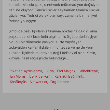
ibaretiz. Mesele şu ki, o network mütemadiyen değişiyor.
Yani ne oluyor? Filanca ilişkiler zayıflarken falanca ilişkiler
güçleniyor. Tedrici olarak olan şey, zamanla bir mahiyet
farkına yol açıyor.
Şimdi de bazı ilişkilerin sıfırlanma noktasına geldiği ama
başka bazı etkileşimlerin alışılmamış ölçüde derinleşiyor
olduğu bir dönemde yaşıyoruz. Ne zayıflayan,
tedavülden kalkan ilişkilerin muhtevası ve ne de yeni
kurulan ilişkilerin muhtevası değil belirleyici olan. Kimin,
kiminle, nasıl etkileşimde bulunduğu…
Etiketler:
Aydınlanma
,
Buda
,
Erol Malçok
,
Göbeklitepe
,
Ian Morris
,
İçerik ve Form
,
Karşılıklı Bağımlılık
,
Konfüçyüs
,
Networkler
,
Örgütlenme