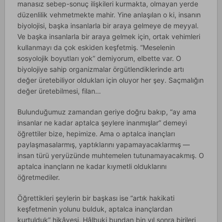
manasız sebep-sonuç ilişkileri kurmakta, olmayan yerde
düzenlilik vehmetmekte mahir. Yine anlaşılan o ki, insanın
biyolojisi, başka insanlarla bir araya gelmeye de meyyal.
Ve başka insanlarla bir araya gelmek için, ortak vehimleri
kullanmayı da çok eskiden keşfetmiş. “Meselenin
sosyolojik boyutları yok” demiyorum, elbette var. O
biyolojiye sahip organizmalar örgütlendiklerinde artı
değer üretebiliyor oldukları için oluyor her şey. Saçmalığın
değer üretebilmesi, filan…
Bulunduğumuz zamandan geriye doğru bakıp, “ay ama
insanlar ne kadar aptalca şeylere inanmışlar” demeyi
öğrettiler bize, hepimize. Ama o aptalca inançları
paylaşmasalarmış, yaptıklarını yapamayacaklarmış —
insan türü yeryüzünde muhtemelen tutunamayacakmış. O
aptalca inançların ne kadar kıymetli olduklarını
öğretmediler.
Öğrettikleri şeylerin bir başkası ise “artık hakikati
keşfetmenin yolunu bulduk, aptalca inançlardan
kurtulduk” hikâyesi. Hâlbuki bundan bin yıl sonra birileri