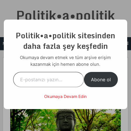
Skip
Politik•a•politik
to
content
Cemalettin N. Taşcı
Politik•a•politik sitesinden
daha fazla şey keşfedin
MENU
Okumaya devam etmek ve tüm arşive erişim
02 Şubat 2020
kazanmak için hemen abone olun.
E-postanızı yazın…
Home
Yazılar
Muhteva ve Form
Abone ol
Muhteva ve Form
Okumaya Devam Edin