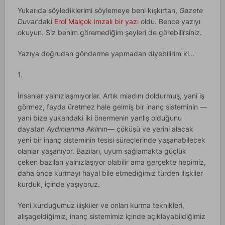
Yukarıda söylediklerimi söylemeye beni kışkırtan,
Gazete
Duvar
’daki
Erol Malçok imzalı bir yazı
oldu. Bence yazıyı
okuyun. Siz benim göremediğim şeyleri de görebilirsiniz.
Yazıya doğrudan gönderme yapmadan diyebilirim ki…
1.
İnsanlar yalnızlaşmıyorlar. Artık miadını doldurmuş, yani iş
görmez, fayda üretmez hale gelmiş bir inanç sisteminin —
yani bize yukarıdaki iki önermenin yanlış olduğunu
dayatan
Aydınlanma Aklı
nın— çöküşü ve yerini alacak
yeni bir inanç sisteminin tesisi süreçlerinde yaşanabilecek
olanlar yaşanıyor. Bazıları, uyum sağlamakta güçlük
çeken bazıları yalnızlaşıyor olabilir ama gerçekte hepimiz,
daha önce kurmayı hayal bile etmediğimiz türden ilişkiler
kurduk, içinde yaşıyoruz.
Yeni kurduğumuz ilişkiler ve onları kurma teknikleri,
alışageldiğimiz, inanç sistemimiz içinde açıklayabildiğimiz