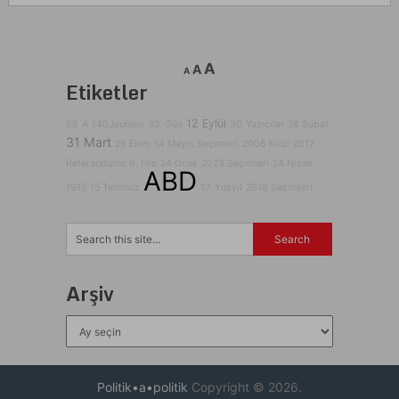
A
A
A
Etiketler
12 Eylül
68
A
140Journos
32. Gün
3D Yazıcılar
28 Şubat
31 Mart
29 Ekim
14 Mayıs Seçimleri
2008 Krizi
2017
Referandumu
6. Filo
24 Ocak
2023 Seçimleri
24 Nisan
ABD
1915
15 Temmuz
17. Yüzyıl
2018 Seçimleri
Arşiv
Arşiv
Politik•a•politik
Copyright © 2026.