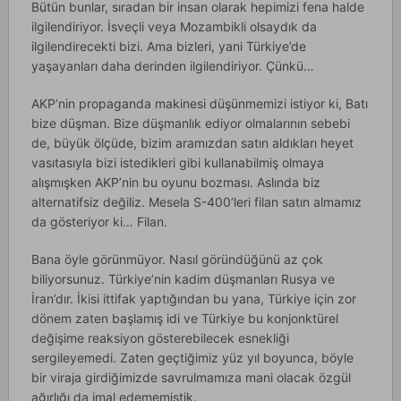
Bütün bunlar, sıradan bir insan olarak hepimizi fena halde
ilgilendiriyor. İsveçli veya Mozambikli olsaydık da
ilgilendirecekti bizi. Ama bizleri, yani Türkiye’de
yaşayanları daha derinden ilgilendiriyor. Çünkü…
AKP’nin propaganda makinesi düşünmemizi istiyor ki, Batı
bize düşman. Bize düşmanlık ediyor olmalarının sebebi
de, büyük ölçüde, bizim aramızdan satın aldıkları heyet
vasıtasıyla bizi istedikleri gibi kullanabilmiş olmaya
alışmışken AKP’nin bu oyunu bozması. Aslında biz
alternatifsiz değiliz. Mesela S-400’leri filan satın almamız
da gösteriyor ki… Filan.
Bana öyle görünmüyor. Nasıl göründüğünü az çok
biliyorsunuz. Türkiye’nin kadim düşmanları Rusya ve
İran’dır. İkisi ittifak yaptığından bu yana, Türkiye için zor
dönem zaten başlamış idi ve Türkiye bu konjonktürel
değişime reaksiyon gösterebilecek esnekliği
sergileyemedi. Zaten geçtiğimiz yüz yıl boyunca, böyle
bir viraja girdiğimizde savrulmamıza mani olacak özgül
ağırlığı da imal edememiştik.