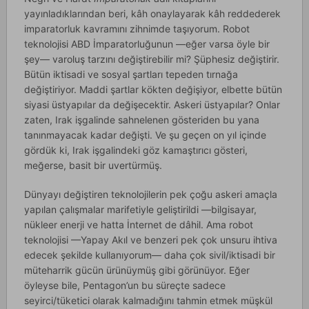
yayınladıklarından beri, kâh onaylayarak kâh reddederek
imparatorluk kavramını zihnimde taşıyorum. Robot
teknolojisi ABD İmparatorluğunun —eğer varsa öyle bir
şey— varoluş tarzını değiştirebilir mi? Şüphesiz değiştirir.
Bütün iktisadi ve sosyal şartları tepeden tırnağa
değiştiriyor. Maddi şartlar kökten değişiyor, elbette bütün
siyasi üstyapılar da değişecektir. Askeri üstyapılar? Onlar
zaten, Irak işgalinde sahnelenen gösteriden bu yana
tanınmayacak kadar değişti. Ve şu geçen on yıl içinde
gördük ki, Irak işgalindeki göz kamaştırıcı gösteri,
meğerse, basit bir uvertürmüş.
Dünyayı değiştiren teknolojilerin pek çoğu askeri amaçla
yapılan çalışmalar marifetiyle geliştirildi —bilgisayar,
nükleer enerji ve hatta İnternet de dâhil. Ama robot
teknolojisi —Yapay Akıl ve benzeri pek çok unsuru ihtiva
edecek şekilde kullanıyorum— daha çok sivil/iktisadi bir
müteharrik gücün ürünüymüş gibi görünüyor. Eğer
öyleyse bile, Pentagon’un bu süreçte sadece
seyirci/tüketici olarak kalmadığını tahmin etmek müşkül