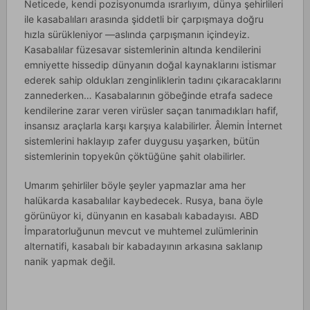
Neticede, kendi pozisyonumda ısrarlıyım, dünya şehirlileri
ile kasabalıları arasında şiddetli bir çarpışmaya doğru
hızla sürükleniyor —aslında çarpışmanın içindeyiz.
Kasabalılar füzesavar sistemlerinin altında kendilerini
emniyette hissedip dünyanın doğal kaynaklarını istismar
ederek sahip oldukları zenginliklerin tadını çıkaracaklarını
zannederken… Kasabalarının göbeğinde etrafa sadece
kendilerine zarar veren virüsler saçan tanımadıkları hafif,
insansız araçlarla karşı karşıya kalabilirler. Âlemin İnternet
sistemlerini haklayıp zafer duygusu yaşarken, bütün
sistemlerinin topyekûn çöktüğüne şahit olabilirler.
Umarım şehirliler böyle şeyler yapmazlar ama her
halükarda kasabalılar kaybedecek. Rusya, bana öyle
görünüyor ki, dünyanın en kasabalı kabadayısı. ABD
İmparatorluğunun mevcut ve muhtemel zulümlerinin
alternatifi, kasabalı bir kabadayının arkasına saklanıp
nanik yapmak değil.