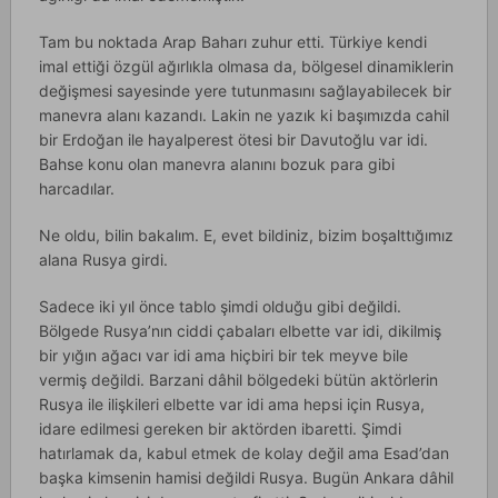
Tam bu noktada Arap Baharı zuhur etti. Türkiye kendi
imal ettiği özgül ağırlıkla olmasa da, bölgesel dinamiklerin
değişmesi sayesinde yere tutunmasını sağlayabilecek bir
manevra alanı kazandı. Lakin ne yazık ki başımızda cahil
bir Erdoğan ile hayalperest ötesi bir Davutoğlu var idi.
Bahse konu olan manevra alanını bozuk para gibi
harcadılar.
Ne oldu, bilin bakalım. E, evet bildiniz, bizim boşalttığımız
alana Rusya girdi.
Sadece iki yıl önce tablo şimdi olduğu gibi değildi.
Bölgede Rusya’nın ciddi çabaları elbette var idi, dikilmiş
bir yığın ağacı var idi ama hiçbiri bir tek meyve bile
vermiş değildi. Barzani dâhil bölgedeki bütün aktörlerin
Rusya ile ilişkileri elbette var idi ama hepsi için Rusya,
idare edilmesi gereken bir aktörden ibaretti. Şimdi
hatırlamak da, kabul etmek de kolay değil ama Esad’dan
başka kimsenin hamisi değildi Rusya. Bugün Ankara dâhil