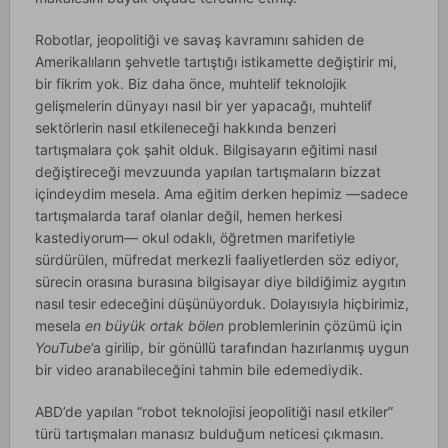
Robotlar, jeopolitiği ve savaş kavramını sahiden de
Amerikalıların şehvetle tartıştığı istikamette değiştirir mi,
bir fikrim yok. Biz daha önce, muhtelif teknolojik
gelişmelerin dünyayı nasıl bir yer yapacağı, muhtelif
sektörlerin nasıl etkileneceği hakkında benzeri
tartışmalara çok şahit olduk. Bilgisayarın eğitimi nasıl
değiştireceği mevzuunda yapılan tartışmaların bizzat
içindeydim mesela. Ama eğitim derken hepimiz —sadece
tartışmalarda taraf olanlar değil, hemen herkesi
kastediyorum— okul odaklı, öğretmen marifetiyle
sürdürülen, müfredat merkezli faaliyetlerden söz ediyor,
sürecin orasına burasına bilgisayar diye bildiğimiz aygıtın
nasıl tesir edeceğini düşünüyorduk. Dolayısıyla hiçbirimiz,
mesela
en büyük ortak bölen
problemlerinin çözümü için
YouTube
’a girilip, bir gönüllü tarafından hazırlanmış uygun
bir video aranabileceğini tahmin bile edemediydik.
ABD’de yapılan “robot teknolojisi jeopolitiği nasıl etkiler”
türü tartışmaları manasız bulduğum neticesi çıkmasın.