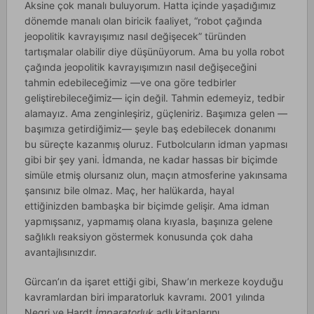
Aksine çok manalı buluyorum. Hatta içinde yaşadığımız
dönemde manalı olan biricik faaliyet, “robot çağında
jeopolitik kavrayışımız nasıl değişecek” türünden
tartışmalar olabilir diye düşünüyorum. Ama bu yolla robot
çağında jeopolitik kavrayışımızın nasıl değişeceğini
tahmin edebileceğimiz —ve ona göre tedbirler
geliştirebileceğimiz— için değil. Tahmin edemeyiz, tedbir
alamayız. Ama zenginleşiriz, güçleniriz. Başımıza gelen —
başımıza getirdiğimiz— şeyle baş edebilecek donanımı
bu süreçte kazanmış oluruz. Futbolcuların idman yapması
gibi bir şey yani. İdmanda, ne kadar hassas bir biçimde
simüle etmiş olursanız olun, maçın atmosferine yakınsama
şansınız bile olmaz. Maç, her halükarda, hayal
ettiğinizden bambaşka bir biçimde gelişir. Ama idman
yapmışsanız, yapmamış olana kıyasla, başınıza gelene
sağlıklı reaksiyon göstermek konusunda çok daha
avantajlısınızdır.
Gürcan’ın da işaret ettiği gibi, Shaw’ın merkeze koyduğu
kavramlardan biri imparatorluk kavramı. 2001 yılında
Negri ve Hardt
İmparatorluk
adlı kitaplarını