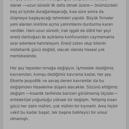
olarak —uzun süredir ilk defa olmak üzere— önümüzdeki
beş yıl içinde durağanlaşacağı, kısa süre sonra da
düşmeye başlayacağı tahminleri yapıldı. Büyük firmalar
yeni alanları üretime açma yatırımlarını durdurma kararı
verdiler. Hani uzun süredir, Irak işgali de dâhil her şeyi
enerji darboğazı ile açıklama konforundan caymamakta
ısrar edenlere hatırlatayım. Enerji zaten olup bitenin
müteharrik gücü değildi, olacak olanda hissesi yok
mertebesinde.
Her şey tepeden tırnağa değişiyor. İş/meslek dediğimiz
kavramdan, komşu dediğimiz kavrama kadar, her şey.
Elbette jeopolitik ve savaş denen kavramlar da bu
değişimden hisselerine düşeni alacaklar. Sözünü ettiğimiz
değişim —insanlık tarihinde benzeri görülmemiş ölçüde—
entelektüel yoğunluğu yüksek bir değişim. Yetişmiş insan
gücü her daim mühim, çok mühim bir kıymetti. Ama hiçbir
vakit bu kadar başat, tek başına belirleyici bir unsur
olmamıştı.