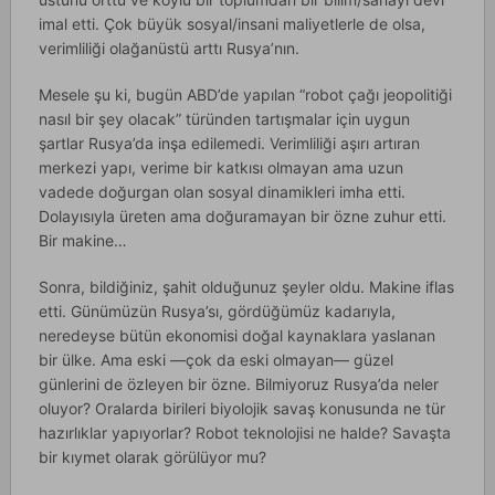
imal etti. Çok büyük sosyal/insani maliyetlerle de olsa,
verimliliği olağanüstü arttı Rusya’nın.
Mesele şu ki, bugün ABD’de yapılan “robot çağı jeopolitiği
nasıl bir şey olacak” türünden tartışmalar için uygun
şartlar Rusya’da inşa edilemedi. Verimliliği aşırı artıran
merkezi yapı, verime bir katkısı olmayan ama uzun
vadede doğurgan olan sosyal dinamikleri imha etti.
Dolayısıyla üreten ama doğuramayan bir özne zuhur etti.
Bir makine…
Sonra, bildiğiniz, şahit olduğunuz şeyler oldu. Makine iflas
etti. Günümüzün Rusya’sı, gördüğümüz kadarıyla,
neredeyse bütün ekonomisi doğal kaynaklara yaslanan
bir ülke. Ama eski —çok da eski olmayan— güzel
günlerini de özleyen bir özne. Bilmiyoruz Rusya’da neler
oluyor? Oralarda birileri biyolojik savaş konusunda ne tür
hazırlıklar yapıyorlar? Robot teknolojisi ne halde? Savaşta
bir kıymet olarak görülüyor mu?