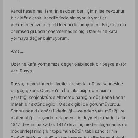
Kendi hesabıma, İsrail’in eskiden beri, Çin’in ise nevzuhur
bir aktör olarak, kendilerinde olmayan kıymetleri
vehmetmemizi talep ettiklerini düşünüyorum. Başkalarının
önemsediği kadar önemsemedim hiç. Üzerlerine kafa
yormaya değer bulmuyorum.
Ama…
Üzerine kafa yormamıza değer olabilecek bir başka aktör
var: Rusya.
Rusya, mevcut medeniyetler arasında, dünya sahnesine
en geç çıkanı. Osmanlı’nın İran ile itişip durmasının
yarattığı konjonktürde Altınordu hanlığını düşürene kadar
matah bir aktör değildi. Olacak gibi de görünmüyordu.
Sonrasında da coğrafi derinliği —ve edebiyatı, müziği ve
matematiği— dışında pek önemli bir kıymeti olmadı. Ta ki
1917 devrimine kadar. 1917 devrimi, modernleşememiş de
modernleştirilmiş bir toplumun bütün tabii sancılarının
üstünü örttü ve köylü bir toplumdan bir bilim/sanayi devi