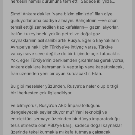
herkesin hamisi durumuna terfi etti. Sadece iki yılda…
Şimdi Ankara’dakiler “vana bizim elimizde” filan diye
gürlüyorlar ama ciddiye almayın. Bahçeli’nin —ve onun
temsil ettiği zannedilen kaz kafalıların— gazını alıyorlar.
Irak’ın kuzeyindeki yekûn petrol ve doğal gaz
kaynaklarının asıl sahibi artık Rusya. Eğer o kaynakların
Avrupa’ya nakli için Türkiye’ye ihtiyaç varsa, Türkiye
vanayı seve seve değilse de bir biçimde açık tutacaktır.
Yok, eğer Türkiye’nin denklemden çıkarılması gerekiyorsa,
Ankara’dakilere kahramanlık yaptırılıp vana kapattırılacak,
İran üzerinden yeni bir oyun kurulacaktır. Filan.
Bu gibi meseleler yüzünden, Rusya’da neler olup bittiği
bizi herkesten çok ilgilendiriyor.
Ve bilmiyoruz, Rusya’da ABD İmparatorluğunu
dengeleyecek şeyler oluyor mu? Yani teknoloji ve
entelektüel sermaye üzerinden bir dünya imparatorluğu
tesis etmekte olan ABD’ye karşı, sadece doğal kaynaklar
üzerinde tekel kurmakla mı kafa tutmaya çalışacak