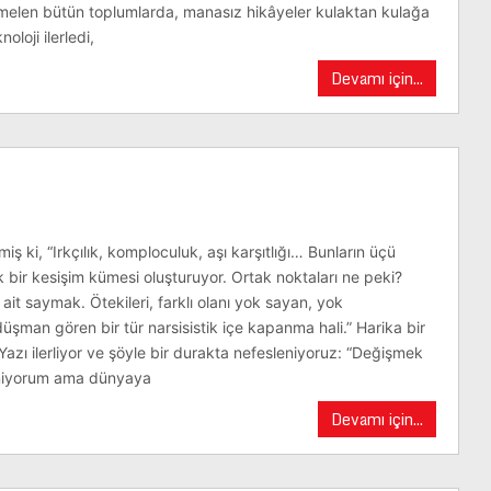
elen bütün toplumlarda, manasız hikâyeler kulaktan kulağa
oloji ilerledi,
Devamı için...
ş ki, “Irkçılık, komploculuk, aşı karşıtlığı… Bunların üçü
ir kesişim kümesi oluşturuyor. Ortak noktaları ne peki?
it saymak. Ötekileri, farklı olanı yok sayan, yok
şman gören bir tür narsisistik içe kapanma hali.” Harika bir
 Yazı ilerliyor ve şöyle bir durakta nefesleniyoruz: “Değişmek
iyorum ama dünyaya
Devamı için...