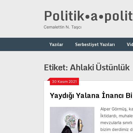
Skip
Politik•a•polit
to
content
Cemalettin N. Taşcı
Yazılar
Serbestiyet Yazıları
Vi
Etiket:
Ahlaki Üstünlük
30 Kasım 2021
Yaydığı Yalana İnancı Bi
Alper Görmüş, ka
İktidardı, muhale
mevzularla sınırl
bizim derdimiz de