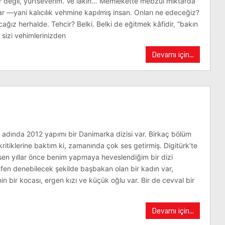
er değil, yurtseverim. Ve lakin… Memlekette mebzul miktarda
r —yani kalıcılık vehmine kapılmış insan. Onları ne edeceğiz?
ız herhalde. Tehcir? Belki. Belki de eğitmek kâfidir, “bakın
, sizi vehimlerinizden
Devamı için...
n adında 2012 yapımı bir Danimarka dizisi var. Birkaç bölüm
kritiklerine baktım ki, zamanında çok ses getirmiş. Digitürk’te
en yıllar önce benim yapmaya heveslendiğim bir dizi
üfen denebilecek şekilde başbakan olan bir kadın var,
’nin bir kocası, ergen kızı ve küçük oğlu var. Bir de cevval bir
Devamı için...