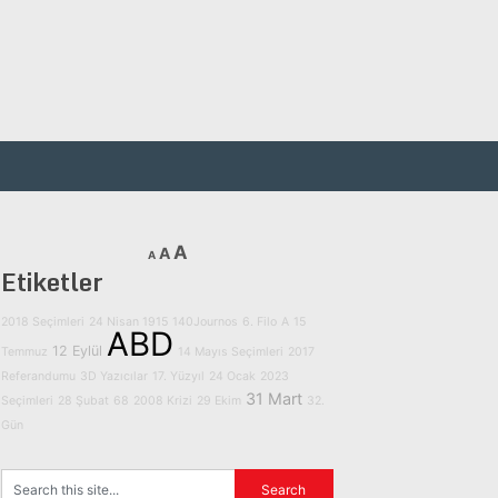
A
A
A
Etiketler
2018 Seçimleri
24 Nisan 1915
140Journos
6. Filo
A
15
ABD
12 Eylül
Temmuz
14 Mayıs Seçimleri
2017
Referandumu
3D Yazıcılar
17. Yüzyıl
24 Ocak
2023
31 Mart
Seçimleri
28 Şubat
68
2008 Krizi
29 Ekim
32.
Gün