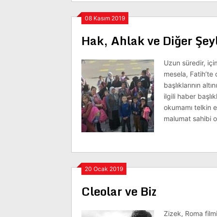
08 Kasım 2019
Hak, Ahlak ve Diğer Şey
Uzun süredir, iç
mesela, Fatih’te 
başlıklarının alt
ilgili haber başlı
okumamı telkin e
malumat sahibi o
20 Ocak 2019
Cleolar ve Biz
Zizek, Roma film