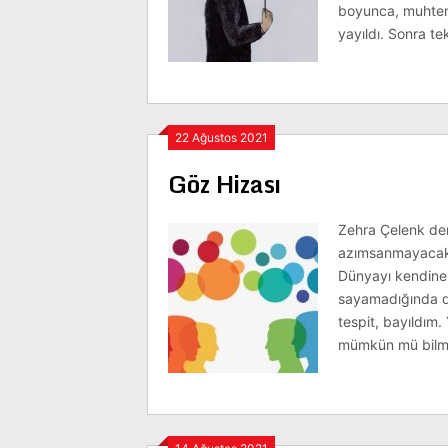
boyunca, muhtem
yayıldı. Sonra tekn
22 Ağustos 2021
Göz Hizası
Zehra Çelenk demi
azımsanmayacak b
Dünyayı kendine a
sayamadığında dü
tespit, bayıldım.
mümkün mü bilm