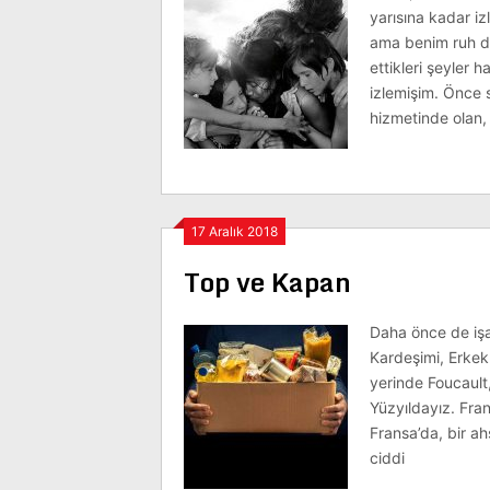
yarısına kadar iz
ama benim ruh d
ettikleri şeyler 
izlemişim. Önce s
hizmetinde olan,
17 Aralık 2018
Top ve Kapan
Daha önce de işa
Kardeşimi, Erkek 
yerinde Foucault,
Yüzyıldayız. Fra
Fransa’da, bir ah
ciddi