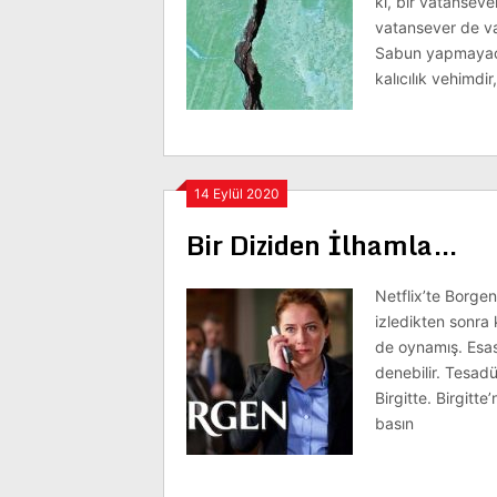
ki, bir vatansev
vatansever de va
Sabun yapmayacağ
kalıcılık vehimdir
14 Eylül 2020
Bir Diziden İlhamla…
Netflix’te Borge
izledikten sonra 
de oynamış. Esas
denebilir. Tesad
Birgitte. Birgitte
basın