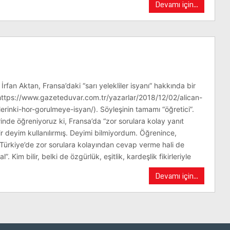
Devamı için...
rfan Aktan, Fransa’daki “sarı yelekliler isyanı” hakkında bir
https://www.gazeteduvar.com.tr/yazarlar/2018/12/02/alican-
ilerinki-hor-gorulmeye-isyan/). Söyleşinin tamamı “öğretici”.
rinde öğreniyoruz ki, Fransa’da “zor sorulara kolay yanıt
ir deyim kullanılırmış. Deyimi bilmiyordum. Öğrenince,
Türkiye’de zor sorulara kolayından cevap verme hali de
l”. Kim bilir, belki de özgürlük, eşitlik, kardeşlik fikirleriyle
Devamı için...