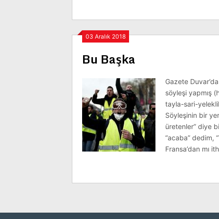
03 Aralık 2018
Bu Başka
Gazete Duvar’da İ
söyleşi yapmış (
tayla-sari-yelekl
Söyleşinin bir ye
üretenler” diye b
“acaba” dedim, “
Fransa’dan mı itha