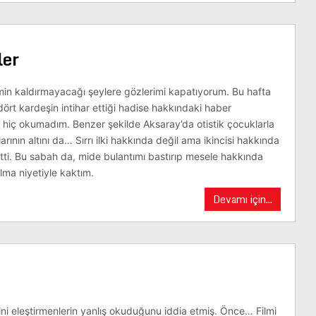
ler
imin kaldırmayacağı şeylere gözlerimi kapatıyorum. Bu hafta
dört kardeşin intihar ettiği hadise hakkındaki haber
ını hiç okumadım. Benzer şekilde Aksaray’da otistik çocuklarla
klarının altını da… Sırrı ilki hakkında değil ama ikincisi hakkında
tti. Bu sabah da, mide bulantımı bastırıp mesele hakkında
lma niyetiyle kaktım.
Devamı için...
ini eleştirmenlerin yanlış okuduğunu iddia etmiş. Önce… Filmi