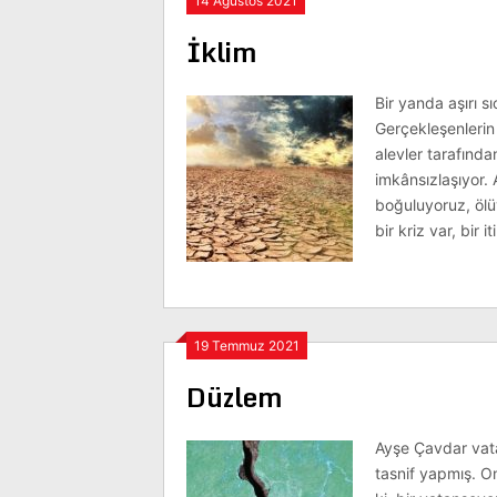
14 Ağustos 2021
İklim
Bir yanda aşırı s
Gerçekleşenlerin 
alevler tarafından
imkânsızlaşıyor. A
boğuluyoruz, ölü
bir kriz var, bir
19 Temmuz 2021
Düzlem
Ayşe Çavdar vatan
tasnif yapmış. On