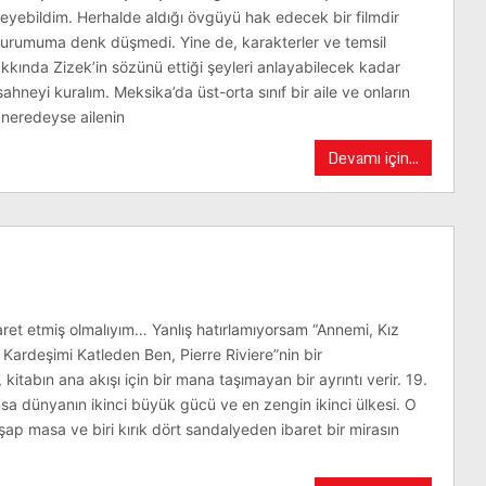
leyebildim. Herhalde aldığı övgüyü hak edecek bir filmdir
urumuma denk düşmedi. Yine de, karakterler ve temsil
hakkında Zizek’in sözünü ettiği şeyleri anlayabilecek kadar
ahneyi kuralım. Meksika’da üst-orta sınıf bir aile ve onların
 neredeyse ailenin
Devamı için...
ret etmiş olmalıyım… Yanlış hatırlamıyorsam “Annemi, Kız
Kardeşimi Katleden Ben, Pierre Riviere”nin bir
 kitabın ana akışı için bir mana taşımayan bir ayrıntı verir. 19.
nsa dünyanın ikinci büyük gücü ve en zengin ikinci ülkesi. O
şap masa ve biri kırık dört sandalyeden ibaret bir mirasın