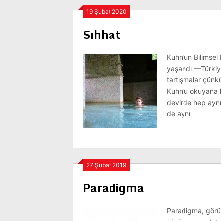
19 Şubat 2020
Sıhhat
Kuhn’un Bilimsel 
yaşandı —Türkiy
tartışmalar çünk
Kuhn’u okuyana k
devirde hep aynı
de aynı
27 Şubat 2019
Paradigma
Paradigma, görünü