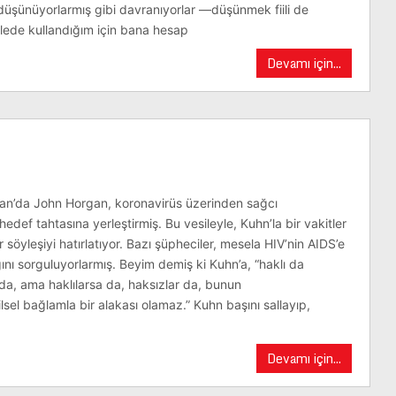
 düşünüyorlarmış gibi davranıyorlar —düşünmek fiili de
lede kullandığım için bana hesap
Devamı için...
can’da John Horgan, koronavirüs üzerinden sağcı
def tahtasına yerleştirmiş. Bu vesileyle, Kuhn’la bir vakitler
r söyleşiyi hatırlatıyor. Bazı şüpheciler, mesela HIV’nin AIDS’e
ını sorguluyorlarmış. Beyim demiş ki Kuhn’a, “haklı da
z da, ama haklılarsa da, haksızlar da, bunun
ilsel bağlamla bir alakası olamaz.” Kuhn başını sallayıp,
Devamı için...