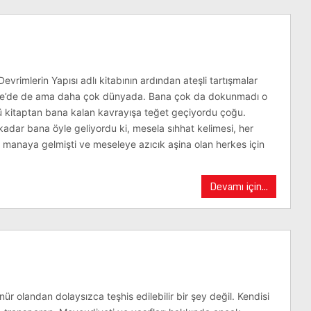
Devrimlerin Yapısı adlı kitabının ardından ateşli tartışmalar
e’de de ama daha çok dünyada. Bana çok da dokunmadı o
ü kitaptan bana kalan kavrayışa teğet geçiyordu çoğu.
adar bana öyle geliyordu ki, mesela sıhhat kelimesi, her
 manaya gelmişti ve meseleye azıcık aşina olan herkes için
Devamı için...
r olandan dolaysızca teşhis edilebilir bir şey değil. Kendisi