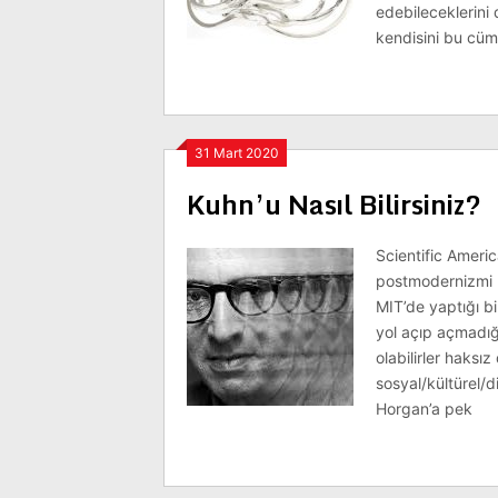
edebileceklerini
kendisini bu cüm
31 Mart 2020
Kuhn’u Nasıl Bilirsiniz?
Scientific Ameri
postmodernizmi he
MIT’de yaptığı bi
yol açıp açmadığ
olabilirler haksı
sosyal/kültürel/d
Horgan’a pek