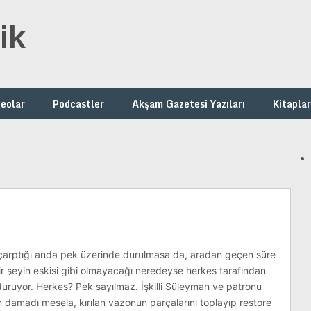
ik
deolar
Podcastler
Akşam Gazetesi Yazıları
Kitaplar
 çarptığı anda pek üzerinde durulmasa da, aradan geçen süre
bir şeyin eskisi gibi olmayacağı neredeyse herkes tarafından
 duruyor. Herkes? Pek sayılmaz. İşkilli Süleyman ve patronu
 damadı mesela, kırılan vazonun parçalarını toplayıp restore