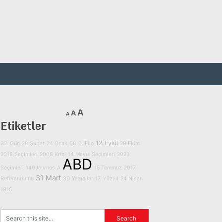
A
A
A
Etiketler
12 Eylül
32. Gün
28 Şubat
24 Ocak
68
6. Filo
29 Ekim
2018 Seçimleri
2008 Krizi
14 Mayıs Seçimleri
2023
ABD
Seçimleri
140Journos
A
15 Temmuz
2017
31 Mart
Referandumu
3D Yazıcılar
17. Yüzyıl
24 Nisan
1915