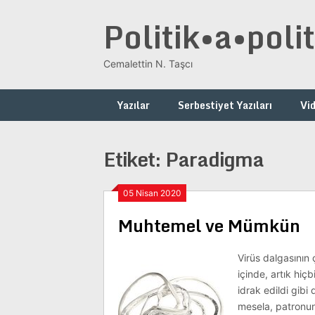
Skip
Politik•a•polit
to
content
Cemalettin N. Taşcı
Yazılar
Serbestiyet Yazıları
Vi
Etiket:
Paradigma
05 Nisan 2020
Muhtemel ve Mümkün
Virüs dalgasının
içinde, artık hiç
idrak edildi gibi
mesela, patronun