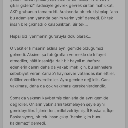
çıkar gideriz” ifadesiyle gevrek gevrek sırıtan mahlûkat,
AKP grubunun tamamı idi. Aralarında bir tek kişi çıkıp “aha
bu adamların yanında benim yerim yok” demedi. Bir tek
insan bile çıkmadı o kalabalıktan. Bir tek…
Hepsi bizi yenmenin gururuyla dolu olarak…
O vakitler kimsenin aklına aynı gemide olduğumuz
gelmedi. Aksine, şu fotoğrafları vermekle de kifayet
etmediler, hâlâ insanlığa dair bir hayali muhafaza
edenlerin canını daha da yakabilmek için, bu sahnelere
sebebiyet veren Zarrab’ı hayırsever vatandaş ilan ettiler,
ödüller verdiler/verdirdiler. Aynı gemide değildik. Canı
yakılması, daha da çok yakılması gerekenlerdendik.
Soma’da yakınını kaybetmiş olanlarla da aynı gemide
değildiler. Onların yakınlarını tekmeleyen şeyle aynı
gemideydiler. İçlerinden, milletvekiliymiş, İl Başkanı, İlçe
Başkanıymış, bir tek insan çıkıp “benim içim bunu
kaldırmaz” demedi.