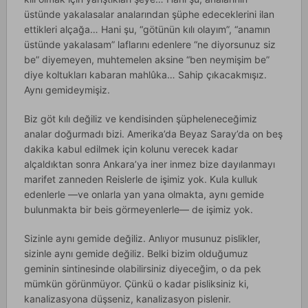
üstünde yakalasalar analarından şüphe edeceklerini ilan
ettikleri alçağa… Hani şu, “götünün kılı olayım”, “anamın
üstünde yakalasam” laflarını edenlere “ne diyorsunuz siz
be” diyemeyen, muhtemelen aksine “ben neymişim be”
diye koltukları kabaran mahlûka… Sahip çıkacakmışız.
Aynı gemideymişiz.
Biz göt kılı değiliz ve kendisinden şüpheleneceğimiz
analar doğurmadı bizi. Amerika’da Beyaz Saray’da on beş
dakika kabul edilmek için kolunu verecek kadar
alçaldıktan sonra Ankara’ya iner inmez bize dayılanmayı
marifet zanneden Reislerle de işimiz yok. Kula kulluk
edenlerle —ve onlarla yan yana olmakta, aynı gemide
bulunmakta bir beis görmeyenlerle— de işimiz yok.
Sizinle aynı gemide değiliz. Anlıyor musunuz pislikler,
sizinle aynı gemide değiliz. Belki bizim olduğumuz
geminin sintinesinde olabilirsiniz diyeceğim, o da pek
mümkün görünmüyor. Çünkü o kadar pisliksiniz ki,
kanalizasyona düşseniz, kanalizasyon pislenir.