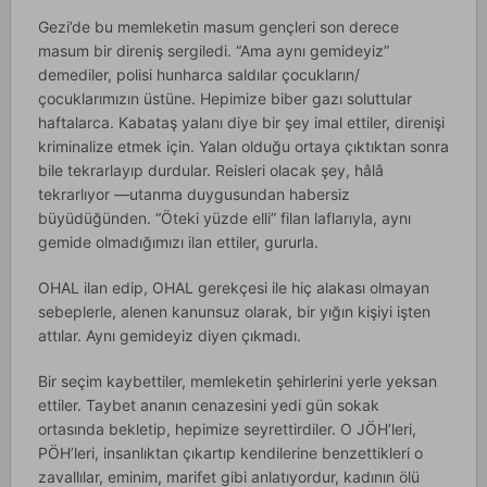
Gezi’de bu memleketin masum gençleri son derece
masum bir direniş sergiledi. “Ama aynı gemideyiz”
demediler, polisi hunharca saldılar çocukların/
çocuklarımızın üstüne. Hepimize biber gazı soluttular
haftalarca. Kabataş yalanı diye bir şey imal ettiler, direnişi
kriminalize etmek için. Yalan olduğu ortaya çıktıktan sonra
bile tekrarlayıp durdular. Reisleri olacak şey, hâlâ
tekrarlıyor —utanma duygusundan habersiz
büyüdüğünden. “Öteki yüzde elli” filan laflarıyla, aynı
gemide olmadığımızı ilan ettiler, gururla.
OHAL ilan edip, OHAL gerekçesi ile hiç alakası olmayan
sebeplerle, alenen kanunsuz olarak, bir yığın kişiyi işten
attılar. Aynı gemideyiz diyen çıkmadı.
Bir seçim kaybettiler, memleketin şehirlerini yerle yeksan
ettiler. Taybet ananın cenazesini yedi gün sokak
ortasında bekletip, hepimize seyrettirdiler. O JÖH’leri,
PÖH’leri, insanlıktan çıkartıp kendilerine benzettikleri o
zavallılar, eminim, marifet gibi anlatıyordur, kadının ölü