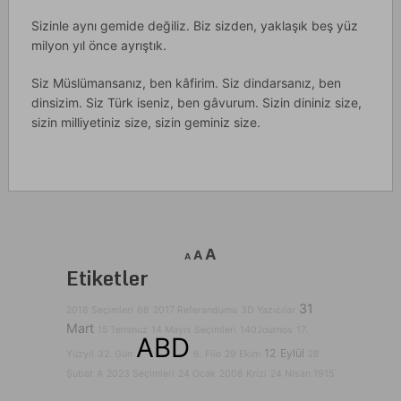
Sizinle aynı gemide değiliz. Biz sizden, yaklaşık beş yüz
milyon yıl önce ayrıştık.
Siz Müslümansanız, ben kâfirim. Siz dindarsanız, ben
dinsizim. Siz Türk iseniz, ben gâvurum. Sizin dininiz size,
sizin milliyetiniz size, sizin geminiz size.
A
A
A
Etiketler
31
2018 Seçimleri
68
2017 Referandumu
3D Yazıcılar
Mart
15 Temmuz
14 Mayıs Seçimleri
140Journos
17.
ABD
12 Eylül
Yüzyıl
32. Gün
6. Filo
29 Ekim
28
Şubat
A
2023 Seçimleri
24 Ocak
2008 Krizi
24 Nisan 1915