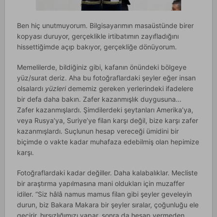
Ben hiç unutmuyorum. Bilgisayarımın masaüstünde birer
kopyası duruyor, gerçeklikle irtibatımın zayıfladığını
hissettiğimde açıp bakıyor, gerçekliğe dönüyorum.
Memelilerde, bildiğiniz gibi, kafanın önündeki bölgeye
yüz/surat deriz. Aha bu fotoğraflardaki şeyler eğer insan
olsalardı
yüzleri
dememiz gereken yerlerindeki ifadelere
bir defa daha bakın. Zafer kazanmışlık duygusuna…
Zafer kazanmışlardı. Şimdilerdeki şeytanları Amerika’ya,
veya Rusya’ya, Suriye’ye filan karşı değil, bize karşı zafer
kazanmışlardı. Suçlunun hesap vereceği ümidini bir
biçimde o vakte kadar muhafaza edebilmiş olan hepimize
karşı.
Fotoğraflardaki kadar değiller. Daha kalabalıklar. Mecliste
bir araştırma yapılmasına mani oldukları için muzaffer
idiler. “Siz hâlâ namus mamus filan gibi şeyler geveleyin
durun, biz Bakara Makara bir şeyler sıralar, çoğunluğu ele
geçirir, hırsızlığımızı yapar, sonra da hesap vermeden