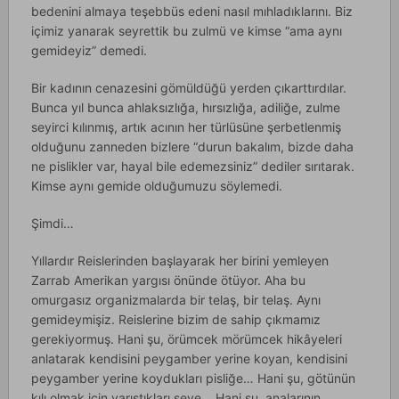
bedenini almaya teşebbüs edeni nasıl mıhladıklarını. Biz
içimiz yanarak seyrettik bu zulmü ve kimse “ama aynı
gemideyiz” demedi.
Bir kadının cenazesini gömüldüğü yerden çıkarttırdılar.
Bunca yıl bunca ahlaksızlığa, hırsızlığa, adiliğe, zulme
seyirci kılınmış, artık acının her türlüsüne şerbetlenmiş
olduğunu zanneden bizlere “durun bakalım, bizde daha
ne pislikler var, hayal bile edemezsiniz” dediler sırıtarak.
Kimse aynı gemide olduğumuzu söylemedi.
Şimdi…
Yıllardır Reislerinden başlayarak her birini yemleyen
Zarrab Amerikan yargısı önünde ötüyor. Aha bu
omurgasız organizmalarda bir telaş, bir telaş. Aynı
gemideymişiz. Reislerine bizim de sahip çıkmamız
gerekiyormuş. Hani şu, örümcek mörümcek hikâyeleri
anlatarak kendisini peygamber yerine koyan, kendisini
peygamber yerine koydukları pisliğe… Hani şu, götünün
kılı olmak için yarıştıkları şeye… Hani şu, analarının