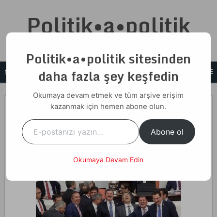
Skip
Politik•a•politik
to
content
Cemalettin N. Taşcı
Politik•a•politik sitesinden
daha fazla şey keşfedin
MENU
Okumaya devam etmek ve tüm arşive erişim
01 Aralık 2017
kazanmak için hemen abone olun.
E-postanızı yazın…
Home
Yazılar
Gemi
Abone ol
Gemi
Okumaya Devam Edin
Aşağıdaki fotoğrafları hatırlayacaksınız.