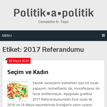
Skip
Politik•a•politik
to
content
Cemalettin N. Taşcı
MENU
Etiket:
2017 Referandumu
28 Mayıs 2023
Seçim ve Kadın
Sandık sonuçlarını beklerken size bir kıyak
yapayım, muhalifseniz de, muvafıksanız da
fazla ümitlenmeyin. Aşağıdaki grafikte
2017 Referandumundaki Evet oyları ile
2018 ve 14 Mayıs seçimlerinde Erdoğan’a çıkan oyların