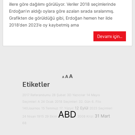
illere göre dağılımı görülüyor. Veriler 2018 seçimlerinde
Erdoğan’ın aldığı oylara göre azalan sırada sıralanmış.
Grafikten de görüldüğü gibi, Erdoğan hemen her ilde
2018’den 2023’e oy kaybetmiş ama
Devamı için...
A
A
A
Etiketler
2017 Referandumu
28 Şubat
3D Yazıcılar
14 Mayıs
Seçimleri
A
24 Ocak
2018 Seçimleri
32. Gün
6. Filo
12 Eylül
140Journos
15 Temmuz
17. Yüzyıl
2023 Seçimleri
ABD
31 Mart
24 Nisan 1915
29 Ekim
2008 Krizi
68