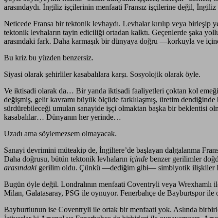
arasındaydı. İngiliz işçilerinin menfaati Fransız işçilerine değil, İngiliz
Neticede Fransa bir tektonik levhaydı. Levhalar kırılıp veya birleşip y
tektonik levhaların tayin ediciliği ortadan kalktı. Geçenlerde şaka yollu
arasındaki fark. Daha karmaşık bir dünyaya doğru —korkuyla ve içine s
Bu kriz bu yüzden benzersiz.
Siyasi olarak şehirliler kasabalılara karşı. Sosyolojik olarak öyle.
Ve iktisadi olarak da… Bir yanda iktisadi faaliyetleri çoktan kol emeğ
değişmiş, gelir kavramı büyük ölçüde farklılaşmış, üretim dendiğinde 
sürdürebileceği umulan sanayide işçi olmaktan başka bir beklentisi olm
kasabalılar… Dünyanın her yerinde…
Uzadı ama söylemezsem olmayacak.
Sanayi devrimini müteakip de, İngiltere’de başlayan dalgalanma Frans
Daha doğrusu, bütün tektonik levhaların
içinde
benzer gerilimler doğdu
arasındaki
gerilim oldu. Çünkü —dediğim gibi— simbiyotik ilişkiler Fra
Bugün öyle değil. Londralının menfaati Coventryli veya Wrexhamlı il
Milan, Galatasaray, PSG ile oynuyor. Fenerbahçe de Bayburtspor ile 
Bayburtlunun ise Coventryli ile ortak bir menfaati yok. Aslında birbirl