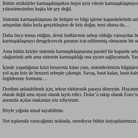
Bütün strüktürler karmaşıklaşırken hepsi aynı vitesle karmaşıklaşmıyor.
yükselmesinden başka bir şey değil.
Sistemin karmaşıklaşması ile iletişim ve bilgi işleme kapasitelerinin ar
artışından daha hızla gerçekleşirse de kriz doğar, tersi olursa da…
Daha önce temas ettiğim,
deniz halkları
nın sebep olduğu varsayılan 
karmaşıklaşmayı dengeleyecek paranın icat edilmemiş olmasının bir net
Ama bütün krizler sistemin karmaşıklaşmasına paralel bir kapasite art
olağanüstü arttı ama sistemin karmaşıklığı ona uyum sağlayamadı. Y
İçinde yaşadığımız krizi benzersiz kılan yanı, sistemlerimizin bilgiişl
yol açan kriz de benzeri sebeple çıkmıştı. Savaş, basit kalan, basit
örgütlenme formunu…
Derdimi anlatabilmek için, tekrar elektronik paraya döneyim. Hayatım
olarak değil ama siyasi olarak tayin edici. Dolar’a rakip olarak Euro
arasında açılan makastan söz ediyorum.
Böyle yığınla misal sayabilirim.
Net toplamda varacağımız noktada, neredeyse bütün üstyapılarımızın ge