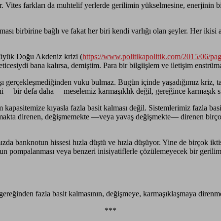
 Vites farkları da muhtelif yerlerde gerilimin yükselmesine, enerjinin bi
tması birbirine bağlı ve fakat her biri kendi varlığı olan şeyler. Her ikis
büyük Doğu Akdeniz krizi (
https://www.politikapolitik.com/2015/06/pag
icesiydi bana kalırsa, demiştim. Para bir bilgiişlem ve iletişim enstrü
ışı gerçekleşmediğinden vuku bulmaz. Bugün içinde yaşadığımız kriz, tam
ani —bir defa daha— meselemiz karmaşıklık değil, gereğince karmaşık 
em kapasitemize kıyasla fazla basit kalması değil. Sistemlerimiz fazla b
 kalmakta direnen, değişmemekte —veya yavaş değişmekte— direnen birçok 
ızda banknotun hissesi hızla düştü ve hızla düşüyor. Yine de birçok i
’nun pompalanması veya benzeri inisiyatiflerle çözülemeyecek bir gerili
reğinden fazla basit kalmasının, değişmeye, karmaşıklaşmaya direnmesin
***