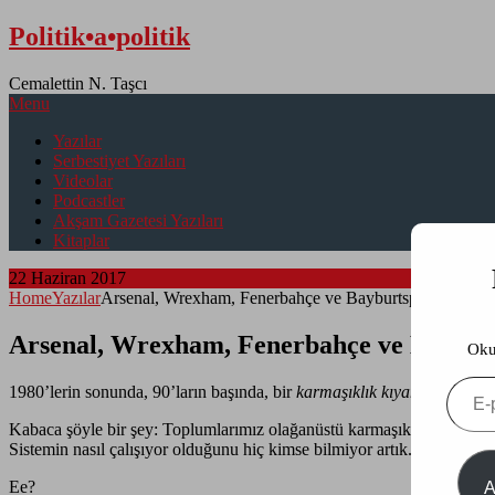
Skip
Politik•a•politik
to
content
Cemalettin N. Taşcı
Menu
Yazılar
Serbestiyet Yazıları
Videolar
Podcastler
Akşam Gazetesi Yazıları
Kitaplar
22 Haziran 2017
Home
Yazılar
Arsenal, Wrexham, Fenerbahçe ve Bayburtspor
Arsenal, Wrexham, Fenerbahçe ve Baybur
Oku
E-
1980’lerin sonunda, 90’ların başında, bir
karmaşıklık kıyameti
moday
postanı
yazın
Kabaca şöyle bir şey: Toplumlarımız olağanüstü karmaşıklaştı ve hızl
Sistemin nasıl çalışıyor olduğunu hiç kimse bilmiyor artık. Bu yüzden
Ee?
A