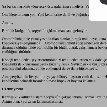
Ya bu karmaşıklığı yönetecek üstyapılar inşa etmeliyiz. Veya —daha iy
Öncüllere itirazım yok. Yani kendilerine dâhil ve bağımlı olduğumuz 
Ama…
Bir defa kırılganlık, topyekûn çökme manasına gelmiyor.
Otomobiliniz, hele yirmi yaşında filan olanlar, birçok makineye, hatta
köpekle kıyasladığımızda… Otomobilinizi tehdit eden şeyler son derece 
durumda olduğu halde otomobilin bir bütün olarak çalışmaması beklendi
canlılığını sürdürür.
Köpeği tehdit eden şeyler otomobilinizi tehdit edenlerden çok daha çeş
köpeğinki ile kıyaslanmayacak kadar yüksek. Sayısız riskle yüz yüzesi
potansiyelini olumsuz yönde etkilemesi de ve daha birçok şey…
Ama yeryüzünün her yerinde yaşayabilmeyi başaran canlı da insan. H
kendilerine bakacak insanlar olmasa köpekler hayatta kalamaz.
Uzatmayayım.
Karmaşıklık arttıkça sistemin topyekûn çökme ihtimali artmaz, azalır. Ç
Artmıyorsa, yapı zaten karmaşıklaşamaz.