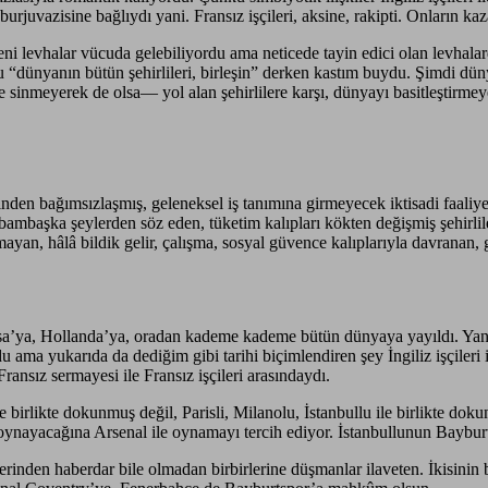
 burjuvazisine bağlıydı yani. Fransız işçileri, aksine, rakipti. Onların kaz
eni levhalar vücuda gelebiliyordu ama neticede tayin edici olan levhalar
 “dünyanın bütün şehirlileri, birleşin” derken kastım buydu. Şimdi dünyayı
inmeyerek de olsa— yol alan şehirlilere karşı, dünyayı basitleştirmeye
inden bağımsızlaşmış, geleneksel iş tanımına girmeyecek iktisadi faaliy
bambaşka şeylerden söz eden, tüketim kalıpları kökten değişmiş şehirlil
ayan, hâlâ bildik gelir, çalışma, sosyal güvence kalıplarıyla davranan, 
a’ya, Hollanda’ya, oradan kademe kademe bütün dünyaya yayıldı. Yani b
 ama yukarıda da dediğim gibi tarihi biçimlendiren şey İngiliz işçileri il
nsız sermayesi ile Fransız işçileri arasındaydı.
e birlikte dokunmuş değil, Parisli, Milanolu, İstanbullu ile birlikte
oynayacağına Arsenal ile oynamayı tercih ediyor. İstanbullunun Baybur
erinden haberdar bile olmadan birbirlerine düşmanlar ilaveten. İkisinin b