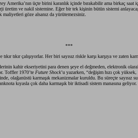
 Amerika’nın üçte birini karanlık içinde bırakabilir ama birkaç saat içi
nerji üretim ve nakil sistemine. Eğer bir tek kişinin bütün sistemi anlaya
 maliyetleri göze alsanız da yürütemezsiniz.
***
kır tıkır çalışıyorlar. Her biri sayısız riskle karşı karşıya ve zaten ka
etlerinin kahir ekseriyetini para denen şeye el değmeden, elektronik olar
or. Toffler 1970’te
Future Shock
’u yazarken, “değişim hızı çok yüksek, 
nde, olağanüstü karmaşık mekanizmalar kuruldu. Bu süreçte sayısız suiist
nknota kıyasla çok daha karmaşık bir iktisadi sistem manasına geliyor