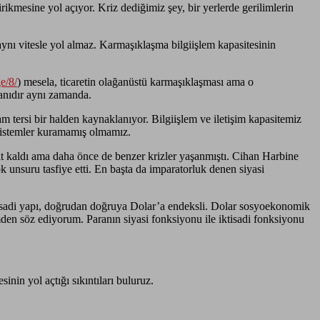
rikmesine yol açıyor. Kriz dediğimiz şey, bir yerlerde gerilimlerin
i aynı vitesle yol almaz. Karmaşıklaşma bilgiişlem kapasitesinin
e/8/
) mesela, ticaretin olağanüstü karmaşıklaşması ama o
manıdır aynı zamanda.
 tersi bir halden kaynaklanıyor. Bilgiişlem ve iletişim kapasitemiz
sistemler kuramamış olmamız.
asit kaldı ama daha önce de benzer krizler yaşanmıştı. Cihan Harbine
unsuru tasfiye etti. En başta da imparatorluk denen siyasi
ktisadi yapı, doğrudan doğruya Dolar’a endeksli. Dolar sosyoekonomik
mden söz ediyorum. Paranın siyasi fonksiyonu ile iktisadi fonksiyonu
in yol açtığı sıkıntıları buluruz.