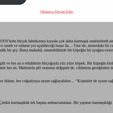
isi— toplumlarımızı basitleştirmeliyiz.
Okumaya Devam Edin
strüktürlerin olağanüstü karmaşıklaştığını kabul ediyorum. Karmaşık yap
 1950’lerin birçok fabrikasına kıyasla çok daha karmaşık makinelerdi ama
sınırlı ve onların yol açabileceği hasar da… Yine de, motordaki bir cıva
k bir şey. Buna mukabil, otomobilinizle bir köpeğin bir ayağını ezseni
itli ve her an o tehditlerin birçoğuyla yüz yüze köpek. Bir köpeğin kır
niz her an. Midenizin pH oranının değişimi de, cildinizin gereğinden d
er iklime, her coğrafyaya uyum sağlayabilen… “Köpekler de uyum sağl
ünkü karmaşıklık tek başına artmaz/artamaz. Bir yapının karmaşıklığı artt