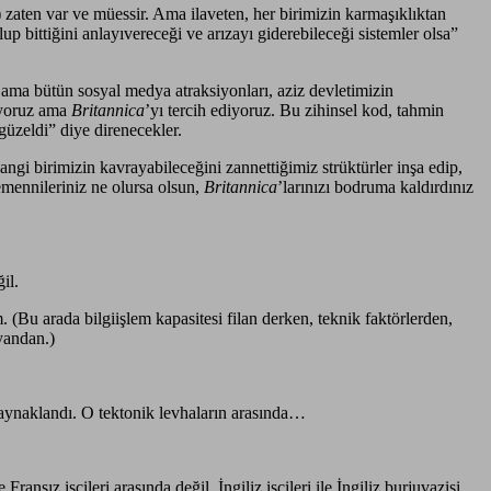
) zaten var ve müessir. Ama ilaveten, her birimizin karmaşıklıktan
p bittiğini anlayıvereceği ve arızayı giderebileceği sistemler olsa”
 ama bütün sosyal medya atraksiyonları, aziz devletimizin
üyoruz ama
Britannica
’yı tercih ediyoruz. Bu zihinsel kod, tahmin
güzeldi” diye direnecekler.
gi birimizin kavrayabileceğini zannettiğimiz strüktürler inşa edip,
emennileriniz ne olursa olsun,
Britannica
’larınızı bodruma kaldırdınız
il.
 (Bu arada bilgiişlem kapasitesi filan derken, teknik faktörlerden,
yandan.)
 kaynaklandı. O tektonik levhaların arasında…
ansız işçileri arasında değil, İngiliz işçileri ile İngiliz burjuvazisi