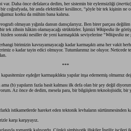
var. Daha önce defalarca dedim, her sistemin bir eylemsizliği (
inertia
oğrafyada, bir anda elektrikler kesilince, “şöyle bir tek kişinin ne olu
duğumuz korku da mühim bana kalırsa.
ografı olmayan yığınla dansın dansçılarıyız. Ben birer parçası değilim
bir tek zihnin hâkim olamayacağı strüktürler. İşimizi
Wikipedia
ile gör
bizden sonraki nesiller de yeni karmaşıklık seviyelerine “
Wikipedia
ne 
rhangi birimizin kavrayamayacağı kadar karmaşıktı ama her vakit herhan
erimiz o kadar tayin edici olmuyor. Tutumlarımız ise oluyor. Neticede t
lan.
***
em kapasitemize eşdeğer karmaşıklıkta yapılar inşa edememiş olmamız değ
ma (b) yapıların fazla basit kalması ilk defa olan bir şey değil diyorum.
rum. Az önce de dedim, mesela para, bir bilgiişlem teknolojisidir, bir 
ve farklı istikametlerde hareket eden tektonik levhaların sürtünmesinden
izle karşı karşıyayız.
ıyla romantik kalıyordu. Çünkü simbiyotik ilişkiler İngiliz işçileri ile Fr