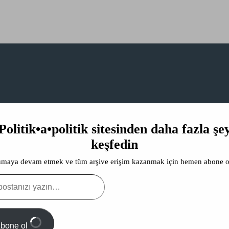
Politik•a•politik sitesinden daha fazla şe
keşfedin
tspor
maya devam etmek ve tüm arşive erişim kazanmak için hemen abone o
mış —
nüfus kıyameti
nden sonra,
iklim kıyameti
nden önce. Ben ıskalam
zı
…
a karmaşıklaşıyor. Karmaşık yapılar karmaşık olmayan —basit— yapılara 
 bir yerde ortaya çıkan beklenmedik bir şey, mesela Kuzey Amerika’nın üç
bone ol