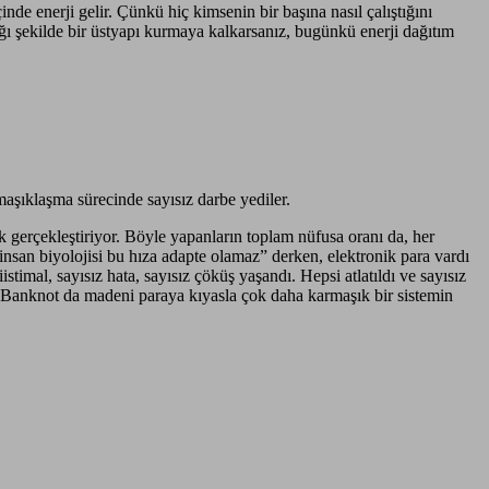
nde enerji gelir. Çünkü hiç kimsenin bir başına nasıl çalıştığını
cağı şekilde bir üstyapı kurmaya kalkarsanız, bugünkü enerji dağıtım
rmaşıklaşma sürecinde sayısız darbe yediler.
ak gerçekleştiriyor. Böyle yapanların toplam nüfusa oranı da, her
insan biyolojisi bu hıza adapte olamaz” derken, elektronik para vardı
imal, sayısız hata, sayısız çöküş yaşandı. Hepsi atlatıldı ve sayısız
. Banknot da madeni paraya kıyasla çok daha karmaşık bir sistemin