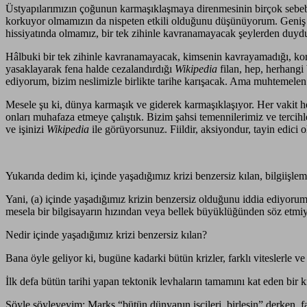
Üstyapılarımızın çoğunun karmaşıklaşmaya direnmesinin birçok sebebi 
korkuyor olmamızın da nispeten etkili olduğunu düşünüyorum. Geniş bir c
hissiyatında olmamız, bir tek zihinle kavranamayacak şeylerden duy
Hâlbuki bir tek zihinle kavranamayacak, kimsenin kavrayamadığı, kore
yasaklayarak fena halde cezalandırdığı
Wikipedia
filan, hep, herhangi 
ediyorum, bizim neslimizle birlikte tarihe karışacak. Ama muhtemelen 
Mesele şu ki, dünya karmaşık ve giderek karmaşıklaşıyor. Her vakit he
onları muhafaza etmeye çalıştık. Bizim şahsi temennilerimiz ve tercihl
ve işinizi
Wikipedia
ile görüyorsunuz. Fiildir, aksiyondur, tayin edici o
Yukarıda dedim ki, içinde yaşadığımız krizi benzersiz kılan, bilgiişl
Yani, (a) içinde yaşadığımız krizin benzersiz olduğunu iddia ediyorum a
mesela bir bilgisayarın hızından veya bellek büyüklüğünden söz etmiyo
Nedir içinde yaşadığımız krizi benzersiz kılan?
Bana öyle geliyor ki, bugüne kadarki bütün krizler, farklı viteslerle 
İlk defa bütün tarihi yapan tektonik levhaların tamamını kat eden bir kr
Şöyle söyleyeyim: Marks “bütün dünyanın işçileri, birleşin” derken, fazlas