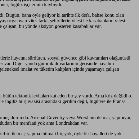
ancı, İngiliz işçilerinin kaybıydı.
dı. Bugün, bana öyle geliyor ki tarihte ilk defa, bahse konu olan
 ırgalayan vites farkı, şehirlilerin vitesi ile kasabalıların vitesi
 çalışan, bu yönde aksiyon gösteren kasabalılar var.
etlerle hayatını sürdüren, sosyal güvence gibi kavramları olağanüstü
er var. Diğer yanda gümrük duvarlarının gerisinde hayatını
geleneksel imalat ve tüketim kalıpları içinde yaşamaya çalışan
ütün tektonik levhaları kat eden bir şey vardı. Ama kriz değildi o.
e İngiliz burjuvazisi arasındaki gerilim değil, İngiltere ile Fransa
 dokunmuş durumda. Arsenal Coventry veya Wrexham ile maç yapmıyor,
tludan bir menfaati yok ama Londralıdan var.
irbiri ile maç yapma ihtimali hiç yok, öyle bir hayalleri de yok.