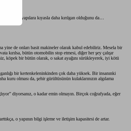
ıların basit yapılara kıyasla daha kırılgan olduğunu da…
 yine de onları basit makineler olarak kabul edebiliriz. Mesela bir
ta kırılsa, bütün otomobilin stop etmesi, diğer her şey çalışır
z, köpek bir bütün olarak, o sakat ayağını sürükleyerek, iyi kötü
ılganlığı bir kertenkeleninkinden çok daha yüksek. Bir insanınki
aha kuru olması da, şehir gürültüsünün kulaklarınızın algılama
ıyor” diyorsanız, o kadar emin olmayın. Birçok coğrafyada, eğer
ıkça, o yapının bilgi işleme ve iletişim kapasitesi de artar.