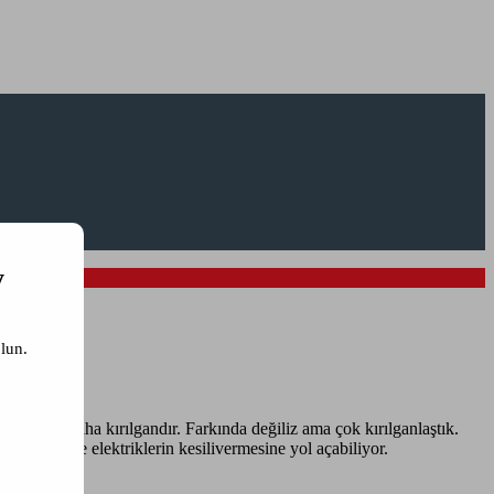
y
lun.
ışım.
kıyasla daha kırılgandır. Farkında değiliz ama çok kırılganlaştık.
te birinde elektriklerin kesilivermesine yol açabiliyor.