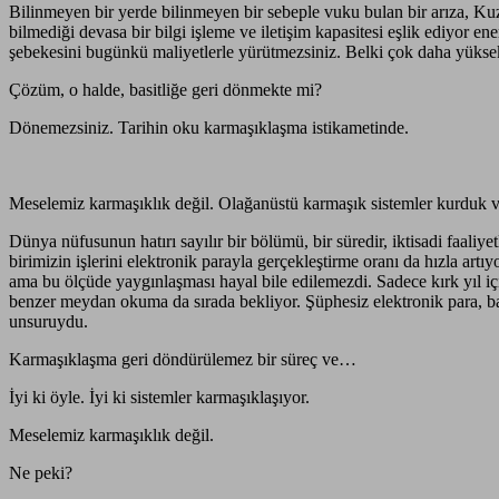
Bilinmeyen bir yerde bilinmeyen bir sebeple vuku bulan bir arıza, Kuzey
bilmediği devasa bir bilgi işleme ve iletişim kapasitesi eşlik ediyor e
şebekesini bugünkü maliyetlerle yürütmezsiniz. Belki çok daha yüksek
Çözüm, o halde, basitliğe geri dönmekte mi?
Dönemezsiniz. Tarihin oku karmaşıklaşma istikametinde.
Meselemiz karmaşıklık değil. Olağanüstü karmaşık sistemler kurduk ve tı
Dünya nüfusunun hatırı sayılır bir bölümü, bir süredir, iktisadi faaliy
birimizin işlerini elektronik parayla gerçekleştirme oranı da hızla artıy
ama bu ölçüde yaygınlaşması hayal bile edilemezdi. Sadece kırk yıl içi
benzer meydan okuma da sırada bekliyor. Şüphesiz elektronik para, ba
unsuruydu.
Karmaşıklaşma geri döndürülemez bir süreç ve…
İyi ki öyle. İyi ki sistemler karmaşıklaşıyor.
Meselemiz karmaşıklık değil.
Ne peki?