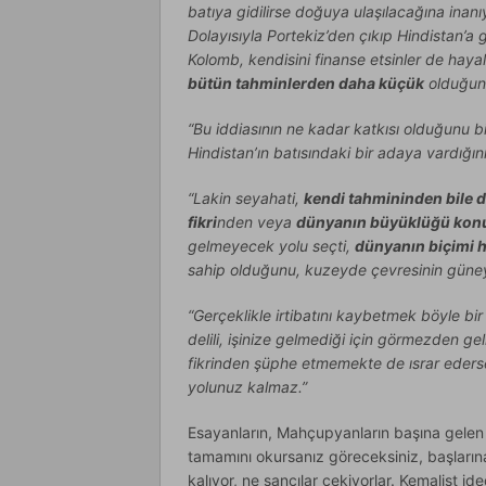
batıya gidilirse doğuya ulaşılacağına inan
Dolayısıyla Portekiz’den çıkıp Hindistan’a 
Kolomb, kendisini finanse etsinler de haya
bütün tahminlerden daha küçük
olduğunu 
“Bu iddiasının ne kadar katkısı olduğunu bi
Hindistan’ın batısındaki bir adaya vardığın
“Lakin seyahati,
kendi tahmininden bile d
fikri
nden veya
dünyanın büyüklüğü kon
gelmeyecek yolu seçti,
dünyanın biçimi h
sahip olduğunu, kuzeyde çevresinin güne
“Gerçeklikle irtibatını kaybetmek böyle bir
delili, işinize gelmediği için görmezden gel
fikrinden şüphe etmemekte de ısrar ede
yolunuz kalmaz.”
Esayanların, Mahçupyanların başına gelen d
tamamını okursanız göreceksiniz, başlarına
kalıyor, ne sancılar çekiyorlar. Kemalist id