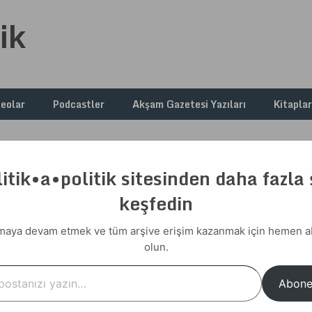
ik
deolar
Podcastler
Akşam Gazetesi Yazıları
Kitaplar
itik•a•politik sitesinden daha fazla
keşfedin
dan…
aya devam etmek ve tüm arşive erişim kazanmak için hemen 
olun.
asının önünden geçtim. Kapısı hep açık olan odada hummalı
…
Ama çalışanlar danışmanları, Esayan Meclisteki odasına pek
Abone
lemiyorum, zaten ben de olsam uğramazdım. Yazdıklarına
cbur olduğumuz gerçekliği hiç andırmayan bir yerde yaşıyor.