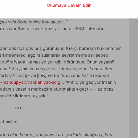
Okumaya Devam Edin
i ülke kurulurken, yapılan kritik hatalar ile medeniyet
özgüvenimiz çökertilmiş, kardeş kardeşten şüphe duyar hale
parçalarıyla özgüvenine kavuşuyor…”
r-esayan/bin-yil-once-yuz-yil-sonra-e2-80-a6/haber-
radan bakınca çok hoş görünüyor. (Gerçi buradan bakınca her
yeri imrenerek, ağzım sulanarak seyretmeme asıl sebep,
ı coğrafyada ikamet ediyor gibi görünüyor. Onun yaşadığı
emalist rejimin ve vesayetçi sistemin vicdanı kenara iten
turtarak cevap ver[miş] ve bu tercih onu kalıcı biçimde
e-mahcupyan/hakkaniyet-acigi
). “Ah!” diye geçiyor insanın
icdanı siyasetin merkezine oturtmaktan geçtik— az biraz
şekilde iktidara taşısak.”
***
atmıştım:
beri olan herkes, dünyanın küre şeklinde olduğuna, hep