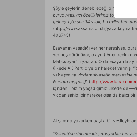
Şöyle şeylerin denebileceği bir yerde: “
Yen
kurucu/taşıyıcı özelliklerimiz tozlanmış, 
gelmiş. İşte son 14 yıldır, bu millet tüm 
(http://www.aksam.com.tr/yazarlar/marka
496743).
Esayan’ın yaşadığı yer her neresiyse, bu
yer hoş görünüyor, o ayrı.) Ama benim o 
Mahçupyan’ın yazıları. O da Esayan’la ayn
ülkede AK Parti diye bir hareket varmış, “
K
yaklaşımına vicdanı siyasetin merkezine o
iktidara taşı[mış]
” (
http://www.karar.com/
içinden, “bizim yaşadığımız ülkede de —v
vicdan sahibi bir hareket olsa da kalıcı bir 
Akşam’da yazarken başka bir vesileyle anl
“Kolomb’un döneminde, dünyadan biraz ha