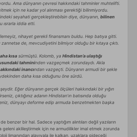
ıyordu. Ama dünyanın çevresi hakkındaki tahminler muhtelifti.
gitmek için ne kadar yol alınması gerektiği bilinmiyordu.
lindeki seyahati gerçekleştirebilsin diye, dünyanın,
bilinen
ısrarla iddia etti.
lemeyiz, nihayet gerekli finansmanı buldu. Hep batıya gitti.
ı zannetse de, mevcudiyetini bilmiyor olduğu bir kıtaya çıktı.
aha kısa
sürmüştü. Kolomb, ya
Hindistan’a ulaştığı
usundaki tahmini
nden vazgeçmek zorundaydı. Akla
akkındaki inancı
ndan vazgeçti. Dünyanın armudi bir şekle
ydekinden daha kısa olduğunu öne sürdü.
 şeydir. Eğer dünyanın gerçek ölçüleri hakkındaki bir yığın
irseniz, çıktığınız adanın Hindistan’ın batısında olduğu
rseniz, dünyayı deforme edip armuda benzetmekten başka
e benzer bir hal. Sadece yaptığım alıntıları değil yazıların
 geleni aklileştirmek için ne armudilikler imal etmek zorunda
eoloji limanından alayıvala ile kalkan, uzaklara gideceği