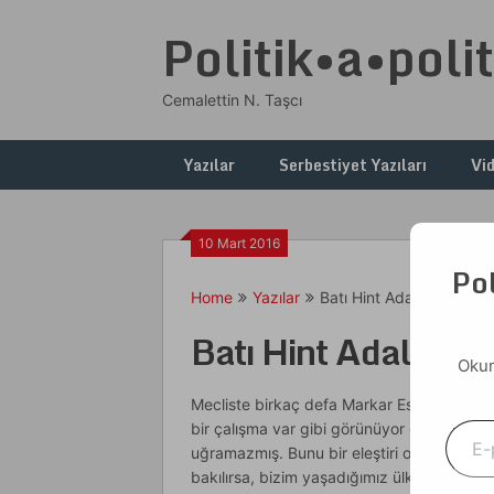
Skip
Politik•a•polit
to
content
Cemalettin N. Taşcı
Yazılar
Serbestiyet Yazıları
Vi
10 Mart 2016
Pol
Home
Yazılar
Batı Hint Adalarından…
Batı Hint Adaların
Okum
Mecliste birkaç defa Markar Esayan’ın od
E-postanızı yazın
bir çalışma var gibi görünüyor dışarıdan. 
uğramazmış. Bunu bir eleştiri olarak söy
bakılırsa, bizim yaşadığımız ülkeyi ve me