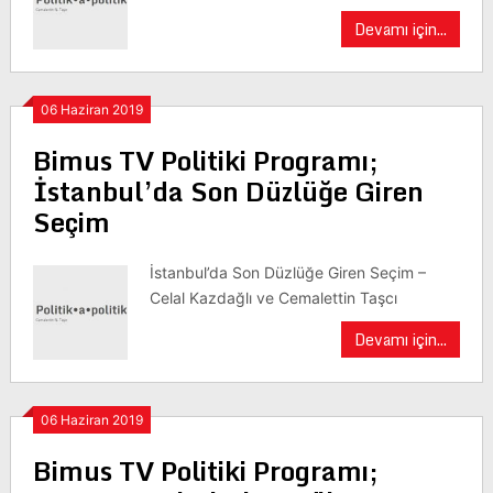
Devamı için...
06 Haziran 2019
Bimus TV Politiki Programı;
İstanbul’da Son Düzlüğe Giren
Seçim
İstanbul’da Son Düzlüğe Giren Seçim –
Celal Kazdağlı ve Cemalettin Taşcı
Devamı için...
06 Haziran 2019
Bimus TV Politiki Programı;