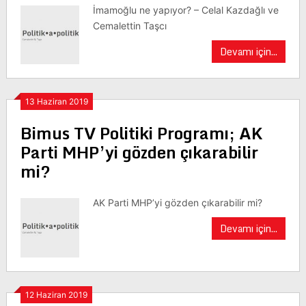
İmamoğlu ne yapıyor? – Celal Kazdağlı ve
Cemalettin Taşcı
Devamı için...
13 Haziran 2019
Bimus TV Politiki Programı; AK
Parti MHP’yi gözden çıkarabilir
mi?
AK Parti MHP’yi gözden çıkarabilir mi?
Devamı için...
12 Haziran 2019