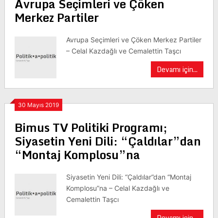
Avrupa Seçimleri ve Çöken
Merkez Partiler
Avrupa Seçimleri ve Çöken Merkez Partiler
– Celal Kazdağlı ve Cemalettin Taşcı
Devamı için...
30 Mayıs 2019
Bimus TV Politiki Programı;
Siyasetin Yeni Dili: “Çaldılar”dan
“Montaj Komplosu”na
Siyasetin Yeni Dili: “Çaldılar”dan “Montaj
Komplosu”na – Celal Kazdağlı ve
Cemalettin Taşcı
Devamı için...