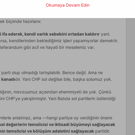
in adaletsiz bölüşümünden kaynaklanan problemler büyür.
Okumaya Devam Edin
l olarak büyür. Birkaç dönemde bir sol partiler bayrağı
tikalara öncelik verirler. Büyüme yavaşlar ama toplumun sosyal
k biçimde hazırlanır.
i ifa ederek, kendi varlık sebebini ortadan kaldırır
yani.
rsa, kendilerinden beklediğimiz işleri yapamıyorlar demektir.
. Referandum gibi acil ve hayati bir meselemiz var.
parti olup olmadığı tartışılabilir. Bence değil. Ama ne
l kanadı
dır. Yani CHP sol değilse bile, başka solumuz yok.
dığının, mevzuumuz açısından ehemmiyeti de yok. Çünkü
ni CHP’ye yakıştırmıştır. Yani Batıda sol partilerin üstlendiği
mlerle anlatmaz, ama —hangi partiye oy verdiğinin önemi
el değerlerin temsilcisi ve iktisadi büyümeyi sağlayacak
in temsilcisi ve bölüşüm adaletini sağlayacak
partidir.