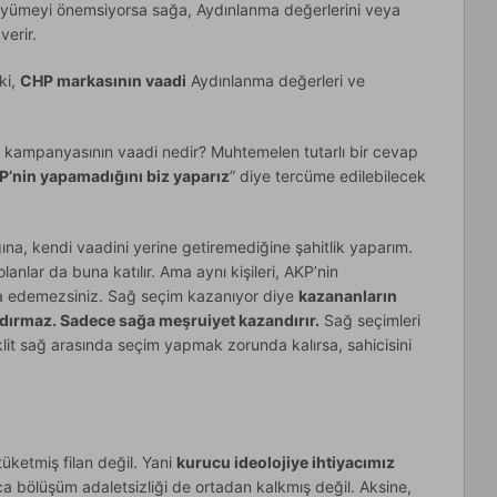
üyümeyi önemsiyorsa sağa, Aydınlanma değerlerini veya
erir.
ki,
CHP markasının vaadi
Aydınlanma değerleri ve
r kampanyasının vaadi nedir? Muhtemelen tutarlı bir cevap
P’nin yapamadığını biz yaparız
” diye tercüme edilebilecek
a, kendi vaadini yerine getiremediğine şahitlik yaparım.
lar da buna katılır. Ama aynı kişileri, AKP’nin
a edemezsiniz. Sağ seçim kazanıyor diye
kazananların
dırmaz. Sadece sağa meşruiyet kazandırır.
Sağ seçimleri
lit sağ arasında seçim yapmak zorunda kalırsa, sahicisini
üketmiş filan değil. Yani
kurucu ideolojiye ihtiyacımız
ıca bölüşüm adaletsizliği de ortadan kalkmış değil. Aksine,