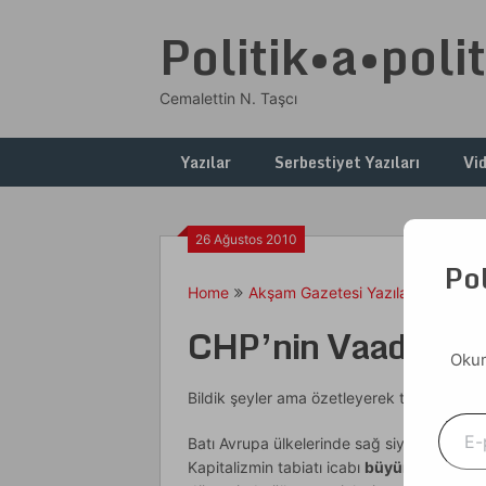
Skip
Politik•a•polit
to
content
Cemalettin N. Taşcı
Yazılar
Serbestiyet Yazıları
Vi
26 Ağustos 2010
Pol
Home
Akşam Gazetesi Yazıları
CHP’ni
CHP’nin Vaadi
Okum
Bildik şeyler ama özetleyerek tekrarlamakt
E-postanızı yazın
Batı Avrupa ülkelerinde sağ siyaset meşru
Kapitalizmin tabiatı icabı
büyüme, toplumda