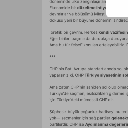
döneminde ülke zenginleşir ama zenginliğ
Ekonomide bir
düzeltme ihtiyacı
da parale
devralırlar ve bölüşümü iyileştirecek poli
dokusu yeni bir büyüme dönemini sindirece
İbretlik bir çevrim. Herkes
kendi vazifesin
Eğer birileri başımızda durdukça duruyorla
Ama bu tür felsefî konuları erteleyebiliriz
***
CHP’nin Batı Avrupa standartlarında sol bir 
yaparsınız ki,
CHP Türkiye siyasetinin so
Ama zaten CHP’nin sahiden sol olup olma
Türkiye’de seçmen, eşitsizlikleri giderme işi
işin Türkiye’deki mümessili CHP’dir.
Şüphesiz büyük çoğunluk hadiseyi bu teri
yok— seçmenler için sağ partiler
geleneks
partilerdir. CHP ise
Aydınlanma değerlerin