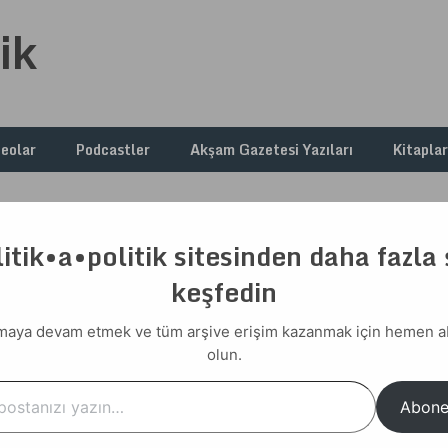
ik
deolar
Podcastler
Akşam Gazetesi Yazıları
Kitaplar
itik•a•politik sitesinden daha fazla
n Vaadi
keşfedin
aya devam etmek ve tüm arşive erişim kazanmak için hemen 
olun.
a fayda olduğu anlaşılıyor.
…
Abone
iyetini, ekonomik büyümeye öncelik vermesinden alır.
ki eşitsizlikleri de büyütür
. Dolayısıyla sağ iktidarlar