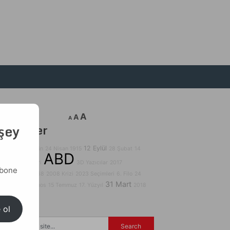
A
A
A
 şey
Etiketler
12 Eylül
29 Ekim
32. Gün
24 Nisan 1915
28 Şubat
14
ABD
Mayıs Seçimleri
3D Yazıcılar
2017
abone
Referandumu
68
2008 Krizi
2023 Seçimleri
6. Filo
24
31 Mart
Ocak
140Journos
15 Temmuz
17. Yüzyıl
2018
Seçimleri
A
 ol