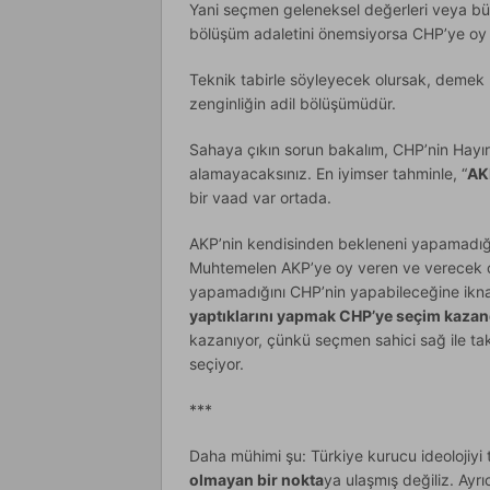
Yani seçmen geleneksel değerleri veya b
bölüşüm adaletini önemsiyorsa CHP’ye oy v
Teknik tabirle söyleyecek olursak, demek 
zenginliğin adil bölüşümüdür.
Sahaya çıkın sorun bakalım, CHP’nin Hayı
alamayacaksınız. En iyimser tahminle, “
AK
bir vaad var ortada.
AKP’nin kendisinden bekleneni yapamadığın
Muhtemelen AKP’ye oy veren ve verecek olan
yapamadığını CHP’nin yapabileceğine ikn
yaptıklarını yapmak CHP’ye seçim kazan
kazanıyor, çünkü seçmen sahici sağ ile tak
seçiyor.
***
Daha mühimi şu: Türkiye kurucu ideolojiyi t
olmayan bir nokta
ya ulaşmış değiliz. Ayr