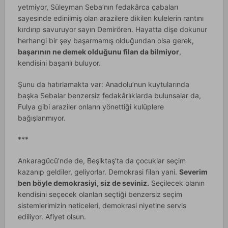
yetmiyor, Süleyman Seba’nın fedakârca çabaları
sayesinde edinilmiş olan arazilere dikilen kulelerin rantını
kırdırıp savuruyor sayın Demirören. Hayatta dişe dokunur
herhangi bir şey başarmamış olduğundan olsa gerek,
başarının ne demek olduğunu filan da bilmiyor
,
kendisini başarılı buluyor.
Şunu da hatırlamakta var: Anadolu’nun kuytularında
başka Sebalar benzersiz fedakârlıklarda bulunsalar da,
Fulya gibi araziler onların yönettiği kulüplere
bağışlanmıyor.
***
Ankaragücü’nde de, Beşiktaş’ta da çocuklar seçim
kazanıp geldiler, geliyorlar. Demokrasi filan yani.
Severim
ben böyle demokrasiyi, siz de seviniz.
Seçilecek olanın
kendisini seçecek olanları seçtiği benzersiz seçim
sistemlerimizin neticeleri, demokrasi niyetine servis
ediliyor. Afiyet olsun.