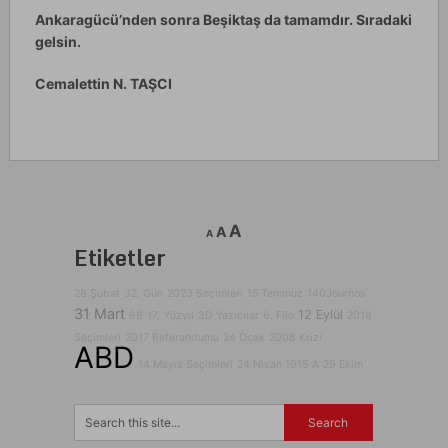
Ankaragücü’nden sonra Beşiktaş da tamamdır. Sıradaki
gelsin.
Cemalettin N. TAŞCI
A
A
A
Etiketler
28 Şubat
32. Gün
2023 Seçimleri
15 Temmuz
140Journos
31 Mart
12 Eylül
68
17. Yüzyıl
3D Yazıcılar
6. Filo
2018
Seçimleri
2017 Referandumu
24 Ocak
2008 Krizi
ABD
14 Mayıs Seçimleri
24 Nisan 1915
A
29 Ekim