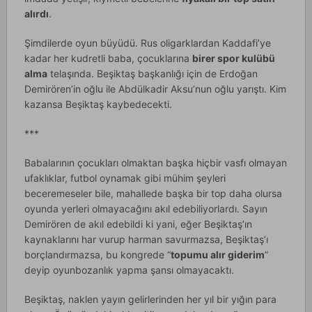
alırdı
.
Şimdilerde oyun büyüdü. Rus oligarklardan Kaddafi’ye
kadar her kudretli baba, çocuklarına
birer spor kulübü
alma
telaşında. Beşiktaş başkanlığı için de Erdoğan
Demirören’in oğlu ile Abdülkadir Aksu’nun oğlu yarıştı. Kim
kazansa Beşiktaş kaybedecekti.
***
Babalarının çocukları olmaktan başka hiçbir vasfı olmayan
ufaklıklar, futbol oynamak gibi mühim şeyleri
beceremeseler bile, mahallede başka bir top daha olursa
oyunda yerleri olmayacağını akıl edebiliyorlardı. Sayın
Demirören de akıl edebildi ki yani, eğer Beşiktaş’ın
kaynaklarını har vurup harman savurmazsa, Beşiktaş’ı
borçlandırmazsa, bu kongrede “
topumu alır giderim
”
deyip oyunbozanlık yapma şansı olmayacaktı.
Beşiktaş, naklen yayın gelirlerinden her yıl bir yığın para