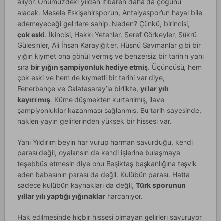
alıyor. Önümüzdeki yıldan itibaren daha da çoğunu
alacak. Mesela Eskişehirspor’un, Antalyaspor’un hayal bile
edemeyeceği gelirlere sahip. Neden? Çünkü, birincisi,
çok eski
. İkincisi, Hakkı Yetenler, Şeref Görkeyler, Şükrü
Gülesinler, Ali İhsan Karayiğitler, Hüsnü Savmanlar gibi bir
yığın kıymet ona gönül vermiş ve benzersiz bir tarihin yanı
sıra
bir yığın şampiyonluk hediye etmiş
. Üçüncüsü, hem
çok eski ve hem de kıymetli bir tarihi var diye,
Fenerbahçe ve Galatasaray’la birlikte,
yıllar yılı
kayırılmış
. Küme düşmekten kurtarılmış, ilave
şampiyonluklar kazanması sağlanmış. Bu tarih sayesinde,
naklen yayın gelirlerinden yüksek bir hissesi var.
Yani Yıldırım beyin har vurup harman savurduğu, kendi
parası değil, oyalansın da kendi işlerine bulaşmaya
teşebbüs etmesin diye onu Beşiktaş başkanlığına teşvik
eden babasının parası da değil. Kulübün parası. Hatta
sadece kulübün kaynakları da değil,
Türk sporunun
yıllar yılı yaptığı yığınaklar
harcanıyor.
Hak edilmesinde hiçbir hissesi olmayan gelirleri savuruyor