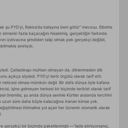
bırak şu PYD’yi, Rakka’da balayına beni götür” mevzuu. Elbette
fuz etmenin fazla kaçacağını hissetmiş, gerçekliğin farkında
anın izdivacına şimdiden talip olmak pek gerçekçi değildi,
ilmekle sınırlıydı.
öyledi. Çatladıkapı muhtarı olmayan da, diklenmeden dik
u açıkça söyledi. PYD’yi terör örgütü olarak tarif etti.
 neticesi olması mümkün değil. Bir defa dünya öyle kafana
incisi, işine gelmeyen herkesi bir biçimde terörist olarak tarif
 asıl önemlisi, şu anda dünya seninle Kürtler arasında tercihini
n uzun süre daha böyle kalacağına inanan kimse yok.
 değiştirilmesi ihtimaline yol açan her öznenin otomatik olarak
.
i ve gerçekçi bir biçimde paketlenmişti —“iade etmiyorsanız,