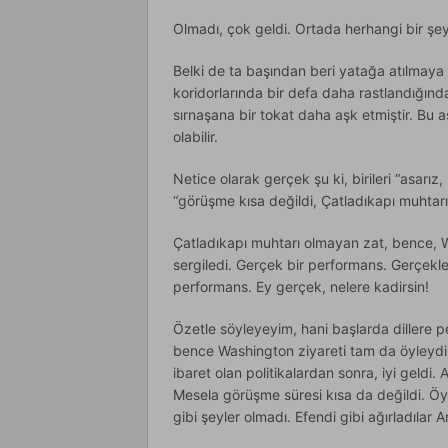
Olmadı, çok geldi. Ortada herhangi bir şey
Belki de ta başından beri yatağa atılmaya
koridorlarında bir defa daha rastlandığınd
sırnaşana bir tokat daha aşk etmiştir. Bu aş
olabilir.
Netice olarak gerçek şu ki, birileri “asar
“görüşme kısa değildi, Çatladıkapı muhtarı 
Çatladıkapı muhtarı olmayan zat, bence, 
sergiledi. Gerçek bir performans. Gerçekl
performans. Ey gerçek, nelere kadirsin!
Özetle söyleyeyim, hani başlarda dillere 
bence Washington ziyareti tam da öyleyd
ibaret olan politikalardan sonra, iyi geldi
Mesela görüşme süresi kısa da değildi. Öyle
gibi şeyler olmadı. Efendi gibi ağırladılar Am