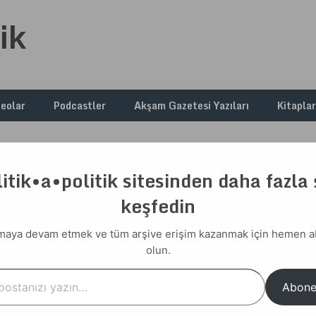
ik
deolar
Podcastler
Akşam Gazetesi Yazıları
Kitaplar
itik•a•politik sitesinden daha fazla
tladıkapı Muhtarı Değil
keşfedin
n, Çatladıkapı Muhtarı
aya devam etmek ve tüm arşive erişim kazanmak için hemen 
olun.
…
Abone
or adam, anlamadınız mı hâlâ! Görüşme kısa filan sürmedi.
l, canını ye. Dürüst olmazsan? Kusura bakma!