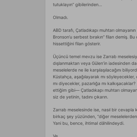
tutuklayın” gibilerinden…
Olmadı.
ABD tarafı, Çatladıkapı muhtarı olmayanın 
Bronson’u serbest bırakın” filan demiş. Bu d
hissettiğini filan gösterir.
Üçüncü temel mevzu ise Zarrab meselesiy
dışlanmaktan veya Gülen’in iadesinden d
meselelerde ne ile karşılaşılacağını biliyor
Küstahça, aşağılayarak mı söyleyecekler, 
mı diyecekler, pazarlığa mı kalkışacakla
ettiğim gibi— Çatladıkapı muhtarı olmayan
siz de yetinin, tadını çıkarın.
Zarrab meselesinde ise, nasıl bir cevapla 
birkaç şey yüzünden, “diğer meselelerden v
Yani bu, bence, ihtimal dâhilindeydi.
Ve…