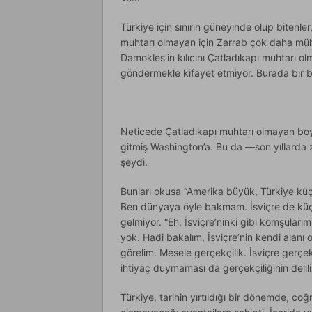
Türkiye için sınırın güneyinde olup bitenle
muhtarı olmayan için Zarrab çok daha müh
Damokles’in kılıcını Çatladıkapı muhtarı o
göndermekle kifayet etmiyor. Burada bir bi
Neticede Çatladıkapı muhtarı olmayan bo
gitmiş Washington’a. Bu da —son yıllarda 
şeydi.
Bunları okusa “Amerika büyük, Türkiye küçü
Ben dünyaya öyle bakmam. İsviçre de küç
gelmiyor. “Eh, İsviçre’ninki gibi komşularım
yok. Hadi bakalım, İsviçre’nin kendi alanı
görelim. Mesele gerçekçilik. İsviçre ger
ihtiyaç duymaması da gerçekçiliğinin delili. 
Türkiye, tarihin yırtıldığı bir dönemde, coğr