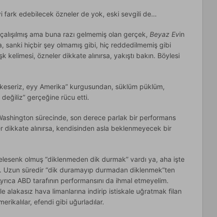
i fark edebilecek özneler de yok, eski sevgili de…
 çalışılmış ama buna razı gelmemiş olan gerçek,
Beyaz Ev
in
a, sanki hiçbir şey olmamış gibi, hiç reddedilmemiş gibi
k kelimesi, özneler dikkate alınırsa, yakıştı bakın. Böylesi
ız, keseriz, eyy Amerika” kurgusundan, süklüm püklüm,
değiliz” gerçeğine rücu etti.
Washington sürecinde, son derece parlak bir performans
er dikkate alınırsa, kendisinden asla beklenmeyecek bir
pelesenk olmuş “diklenmeden dik durmak” vardı ya, aha işte
i. Uzun süredir “dik duramayıp durmadan diklenmek”ten
. Ayrıca ABD tarafının performansını da ihmal etmeyelim.
 alakasız hava limanlarına indirip istiskale uğratmak filan
erikalılar, efendi gibi uğurladılar.