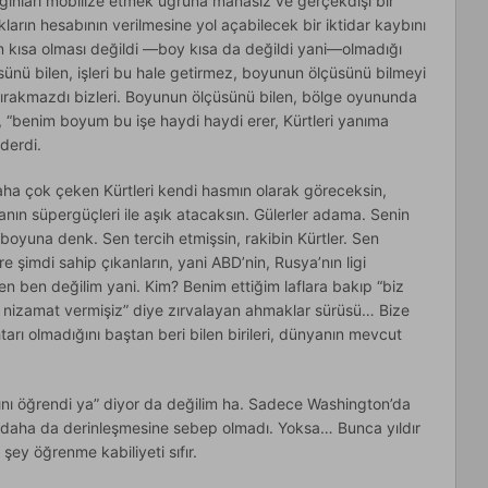
ığınları mobilize etmek uğruna manasız ve gerçekdışı bir
kların hesabının verilmesine yol açabilecek bir iktidar kaybını
n kısa olması değildi —boy kısa da değildi yani—olmadığı
ünü bilen, işleri bu hale getirmez, boyunun ölçüsünü bilmeyi
 bırakmazdı bizleri. Boyunun ölçüsünü bilen, bölge oyununda
 “benim boyum bu işe haydi haydi erer, Kürtleri yanıma
 derdi.
a çok çeken Kürtleri kendi hasmın olarak göreceksin,
nın süpergüçleri ile aşık atacaksın. Gülerler adama. Senin
 boyuna denk. Sen tercih etmişsin, rakibin Kürtler. Sen
re şimdi sahip çıkanların, yani ABD’nin, Rusya’nın ligi
ten ben değilim yani. Kim? Benim ettiğim laflara bakıp “biz
nizamat vermişiz” diye zırvalayan ahmaklar sürüsü… Bize
tarı olmadığını baştan beri bilen birileri, dünyanın mevcut
ını öğrendi ya” diyor da değilim ha. Sadece Washington’da
in daha da derinleşmesine sebep olmadı. Yoksa… Bunca yıldır
şey öğrenme kabiliyeti sıfır.