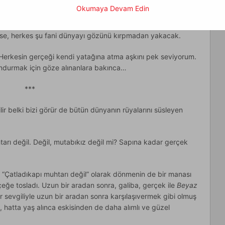
Okumaya Devam Edin
 batıyor. ABD’sinden Avrupa’sına, Çin’inden Ruanda’sına,
r yanında herkes, istisnasız herkes gerçeğe gönülden
bilse, herkes şu fani dünyayı gözünü kırpmadan yakacak.
erkesin gerçeği kendi yatağına atma aşkını pek seviyorum.
undurmak için göze alınanlara bakınca…
***
r belki bizi görür de bütün dünyanın rüyalarını süsleyen
rı değil. Değil, mutabıkız değil mi? Sapına kadar gerçek
, “Çatladıkapı muhtarı değil” olarak dönmenin de bir manası
rçeğe tosladı. Uzun bir aradan sonra, galiba, gerçek ile
Beyaz
i bir sevgiliyle uzun bir aradan sonra karşılaşıvermek gibi olmuş
l, hatta yaş alınca eskisinden de daha alımlı ve güzel