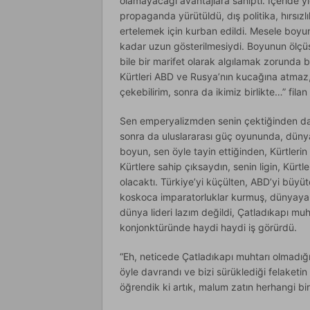
olamayacağı avantajlara sahipti. İçeride y
propaganda yürütüldü, dış politika, hırsızlı
ertelemek için kurban edildi. Mesele boyu
kadar uzun gösterilmesiydi. Boyunun ölçüs
bile bir marifet olarak algılamak zorunda
Kürtleri ABD ve Rusya’nın kucağına atmaz,
çekebilirim, sonra da ikimiz birlikte…” filan
Sen emperyalizmden senin çektiğinden dah
sonra da uluslararası güç oyununda, dünya
boyun, sen öyle tayin ettiğinden, Kürtlerin
Kürtlere sahip çıksaydın, senin ligin, Kürtle
olacaktı. Türkiye’yi küçülten, ABD’yi büyü
koskoca imparatorluklar kurmuş, dünyaya 
dünya lideri lazım değildi, Çatladıkapı muh
konjonktüründe haydi haydi iş görürdü.
“Eh, neticede Çatladıkapı muhtarı olmadığ
öyle davrandı ve bizi sürüklediği felaket
öğrendik ki artık, malum zatın herhangi bir 