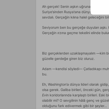
Ah gerçek! Senin aşkın uğruna ne güneşler
Suriye’sinden Rusya’sına dünyanın dört bi
sevdalı. Gerçeğin kılına halel geleceğini 
Seviyorum ben bu gerçeğe duyulan aşkı. H
Gerçeğin ırzına geçme tekelini elinde bul
Biz gerçeklerden uzaklaşmayalım —kim bili
güzelle gerdeğe giren biz oluruz.
Adam —kendisi söyledi— Çatladıkapı muhta
bu.
Eh, Washington’a dünya lideri olarak gidip
olsa gerek. Galiba birileri, önceki gün, ge
Ev
in koridorlarında karşılaştı birileri. Esk
olabilir mi? O sevgilinin hâlâ genç ve güze
olduğunu fark edivermek gibi bir şeyler…