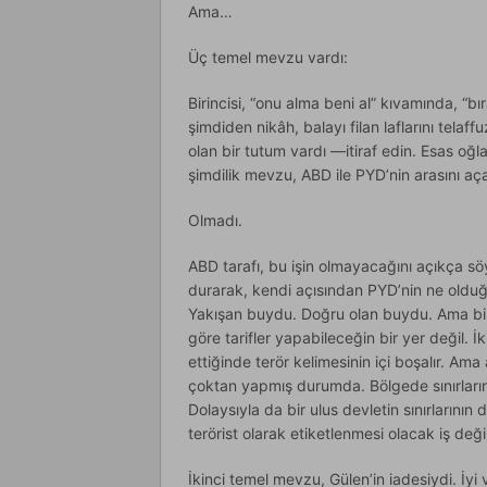
Ama…
Üç temel mevzu vardı:
Birincisi, “onu alma beni al” kıvamında, “
şimdiden nikâh, balayı filan laflarını telaf
olan bir tutum vardı —itiraf edin. Esas oğl
şimdilik mevzu, ABD ile PYD’nin arasını açab
Olmadı.
ABD tarafı, bu işin olmayacağını açıkça s
durarak, kendi açısından PYD’nin ne olduğun
Yakışan buydu. Doğru olan buydu. Ama bir
göre tarifler yapabileceğin bir yer değil. İk
ettiğinde terör kelimesinin içi boşalır. Ama
çoktan yapmış durumda. Bölgede sınırları
Dolaysıyla da bir ulus devletin sınırlarının
terörist olarak etiketlenmesi olacak iş değil
İkinci temel mevzu, Gülen’in iadesiydi. İy