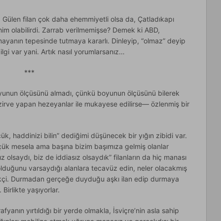
r, Gülen filan çok daha ehemmiyetli olsa da, Çatladıkapı
im olabilirdi. Zarrab verilmemişse? Demek ki ABD,
lmayanın tepesinde tutmaya kararlı. Dinleyip, “olmaz” deyip
lgi var yani. Artık nasıl yorumlarsanız…
***
yunun ölçüsünü almadı, çünkü boyunun ölçüsünü bilerek
zirve yapan hezeyanlar ile mukayese edilirse— özlenmiş bir
k, haddinizi bilin” dediğimi düşünecek bir yığın zibidi var.
ük mesela ama başına bizim başımıza gelmiş olanlar
ız olsaydı, biz de iddiasız olsaydık” filanların da hiç manası
 olduğunu varsaydığı alanlara tecavüz edin, neler olacakmış
çekçi. Durmadan gerçeğe duyduğu aşkı ilan edip durmaya
Birlikte yaşıyorlar.
afyanın yırtıldığı bir yerde olmakla, İsviçre’nin asla sahip