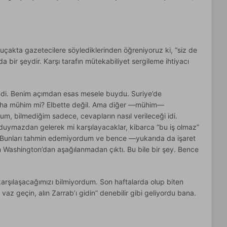
uçakta gazetecilere söylediklerinden öğreniyoruz ki, “siz de
a bir şeydir. Karşı tarafın mütekabiliyet sergileme ihtiyacı
di. Benim açımdan esas mesele buydu. Suriye’de
aha mühim mi? Elbette değil. Ama diğer —mühim—
dum, bilmediğim sadece, cevapların nasıl verileceği idi.
duymazdan gelerek mi karşılayacaklar, kibarca “bu iş olmaz”
r? Bunları tahmin edemiyordum ve bence —yukarıda da işaret
 Washington’dan aşağılanmadan çıktı. Bu bile bir şey. Bence
karşılaşacağımızı bilmiyordum. Son haftalarda olup biten
az geçin, alın Zarrab’ı gidin” denebilir gibi geliyordu bana.