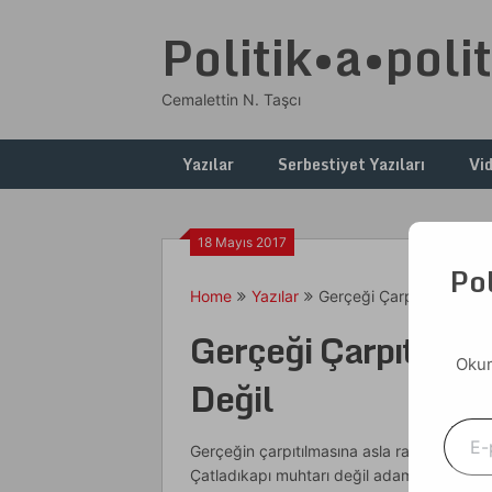
Skip
Politik•a•polit
to
content
Cemalettin N. Taşcı
Yazılar
Serbestiyet Yazıları
Vi
18 Mayıs 2017
Pol
Home
Yazılar
Gerçeği Çarpıtmayın, Ça
Gerçeği Çarpıtmayı
Okum
Değil
E-postanızı yazın
Gerçeğin çarpıtılmasına asla razı gelemiy
Çatladıkapı muhtarı değil adam… Dürüst o