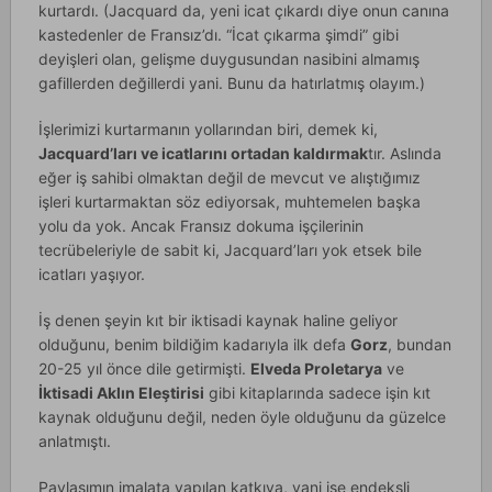
kurtardı. (Jacquard da, yeni icat çıkardı diye onun canına
kastedenler de Fransız’dı. “İcat çıkarma şimdi” gibi
deyişleri olan, gelişme duygusundan nasibini almamış
gafillerden değillerdi yani. Bunu da hatırlatmış olayım.)
İşlerimizi kurtarmanın yollarından biri, demek ki,
Jacquard’ları ve icatlarını ortadan kaldırmak
tır. Aslında
eğer iş sahibi olmaktan değil de mevcut ve alıştığımız
işleri kurtarmaktan söz ediyorsak, muhtemelen başka
yolu da yok. Ancak Fransız dokuma işçilerinin
tecrübeleriyle de sabit ki, Jacquard’ları yok etsek bile
icatları yaşıyor.
İş denen şeyin kıt bir iktisadi kaynak haline geliyor
olduğunu, benim bildiğim kadarıyla ilk defa
Gorz
, bundan
20-25 yıl önce dile getirmişti.
Elveda Proletarya
ve
İktisadi Aklın Eleştirisi
gibi kitaplarında sadece işin kıt
kaynak olduğunu değil, neden öyle olduğunu da güzelce
anlatmıştı.
Paylaşımın imalata yapılan katkıya, yani işe endeksli