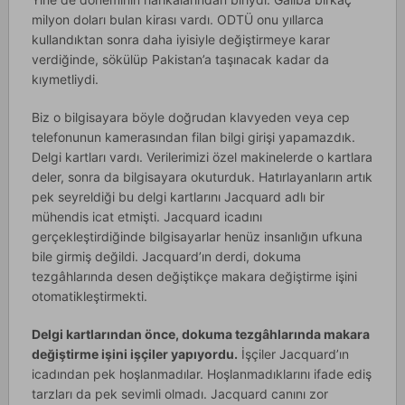
milyon doları bulan kirası vardı. ODTÜ onu yıllarca
kullandıktan sonra daha iyisiyle değiştirmeye karar
verdiğinde, sökülüp Pakistan’a taşınacak kadar da
kıymetliydi.
Biz o bilgisayara böyle doğrudan klavyeden veya cep
telefonunun kamerasından filan bilgi girişi yapamazdık.
Delgi kartları vardı. Verilerimizi özel makinelerde o kartlara
deler, sonra da bilgisayara okuturduk. Hatırlayanların artık
pek seyreldiği bu delgi kartlarını Jacquard adlı bir
mühendis icat etmişti. Jacquard icadını
gerçekleştirdiğinde bilgisayarlar henüz insanlığın ufkuna
bile girmiş değildi. Jacquard’ın derdi, dokuma
tezgâhlarında desen değiştikçe makara değiştirme işini
otomatikleştirmekti.
Delgi kartlarından önce, dokuma tezgâhlarında makara
değiştirme işini işçiler yapıyordu.
İşçiler Jacquard’ın
icadından pek hoşlanmadılar. Hoşlanmadıklarını ifade ediş
tarzları da pek sevimli olmadı. Jacquard canını zor