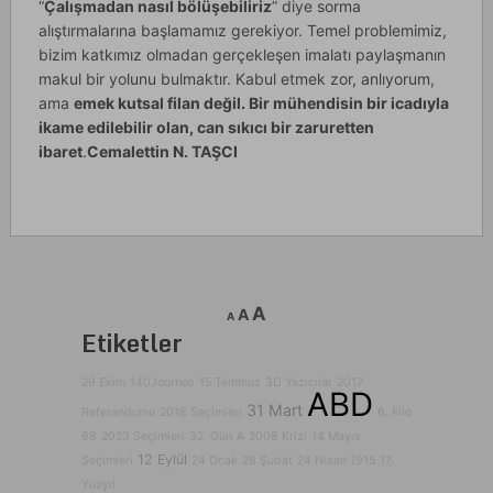
“
Çalışmadan nasıl bölüşebiliriz
” diye sorma
alıştırmalarına başlamamız gerekiyor. Temel problemimiz,
bizim katkımız olmadan gerçekleşen imalatı paylaşmanın
makul bir yolunu bulmaktır. Kabul etmek zor, anlıyorum,
ama
emek kutsal filan değil. Bir mühendisin bir icadıyla
ikame edilebilir olan, can sıkıcı bir zaruretten
ibaret
.
Cemalettin N. TAŞCI
A
A
A
Etiketler
29 Ekim
140Journos
15 Temmuz
3D Yazıcılar
2017
ABD
31 Mart
Referandumu
2018 Seçimleri
6. Filo
68
2023 Seçimleri
32. Gün
A
2008 Krizi
14 Mayıs
12 Eylül
Seçimleri
24 Ocak
28 Şubat
24 Nisan 1915
17.
Yüzyıl