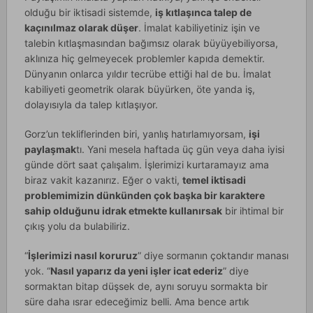
olduğu bir iktisadi sistemde,
iş kıtlaşınca talep de
kaçınılmaz olarak düşer
. İmalat kabiliyetiniz işin ve
talebin kıtlaşmasından bağımsız olarak büyüyebiliyorsa,
aklınıza hiç gelmeyecek problemler kapıda demektir.
Dünyanın onlarca yıldır tecrübe ettiği hal de bu. İmalat
kabiliyeti geometrik olarak büyürken, öte yanda iş,
dolayısıyla da talep kıtlaşıyor.
Gorz’un tekliflerinden biri, yanlış hatırlamıyorsam,
işi
paylaşmak
tı. Yani mesela haftada üç gün veya daha iyisi
günde dört saat çalışalım. İşlerimizi kurtaramayız ama
biraz vakit kazanırız. Eğer o vakti,
temel iktisadi
problemimizin dünkünden çok başka bir karaktere
sahip olduğunu idrak etmekte kullanırsak
bir ihtimal bir
çıkış yolu da bulabiliriz.
“
İşlerimizi nasıl koruruz
” diye sormanın çoktandır manası
yok. “
Nasıl yaparız da yeni işler icat ederiz
” diye
sormaktan bitap düşsek de, aynı soruyu sormakta bir
süre daha ısrar edeceğimiz belli. Ama bence artık