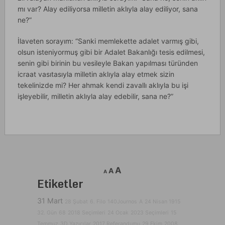
mı var? Alay ediliyorsa milletin aklıyla alay ediliyor, sana
ne?”
İlaveten sorayım: “Sanki memlekette adalet varmış gibi,
olsun isteniyormuş gibi bir Adalet Bakanlığı tesis edilmesi,
senin gibi birinin bu vesileyle Bakan yapılması türünden
icraat vasıtasıyla milletin aklıyla alay etmek sizin
tekelinizde mi? Her ahmak kendi zavallı aklıyla bu işi
işleyebilir, milletin aklıyla alay edebilir, sana ne?”
A
A
A
Etiketler
31 Mart
28 Şubat
6. Filo
140Journos
A
24 Nisan 1915
32. Gün
68
2018 Seçimleri
24 Ocak
2023 Seçimleri
15
Temmuz
3D Yazıcılar
2017 Referandumu
29 Ekim
2008