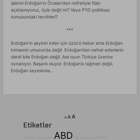
işlerini Erdoğan’ın Öcalan’dan nefretiyle filan
açıklamıyoruz, öyle değil mi? Veya PYD politikası
konusundaki tercihleri?
***
Erdoğan’ın şeyinin kılları için üzücü haber ama Erdoğan
kimsenin umurunda değil. Erdoğan’dan nefret edenlerin
derdi bile Erdoğan değil. Asıl oyun Türkiye üzerine
oynanıyor. Başarılı oluyor. Erdoğan’a rağmen değil,
Erdoğan sayesinde…
A
A
A
Etiketler
ABD
14 Mayıs Seçimleri
3D Yazıcılar
29 Ekim