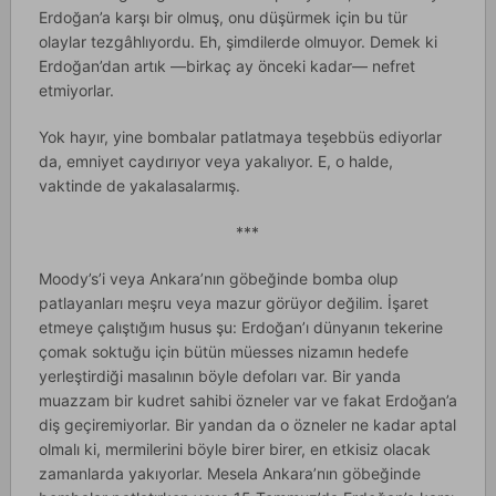
Erdoğan’a karşı bir olmuş, onu düşürmek için bu tür
olaylar tezgâhlıyordu. Eh, şimdilerde olmuyor. Demek ki
Erdoğan’dan artık —birkaç ay önceki kadar— nefret
etmiyorlar.
Yok hayır, yine bombalar patlatmaya teşebbüs ediyorlar
da, emniyet caydırıyor veya yakalıyor. E, o halde,
vaktinde de yakalasalarmış.
***
Moody’s’i veya Ankara’nın göbeğinde bomba olup
patlayanları meşru veya mazur görüyor değilim. İşaret
etmeye çalıştığım husus şu: Erdoğan’ı dünyanın tekerine
çomak soktuğu için bütün müesses nizamın hedefe
yerleştirdiği masalının böyle defoları var. Bir yanda
muazzam bir kudret sahibi özneler var ve fakat Erdoğan’a
diş geçiremiyorlar. Bir yandan da o özneler ne kadar aptal
olmalı ki, mermilerini böyle birer birer, en etkisiz olacak
zamanlarda yakıyorlar. Mesela Ankara’nın göbeğinde