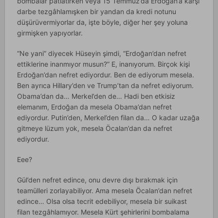
bombalar patlatırken veya 15 Temmuz’da Erdoğan’a karşı
darbe tezgâhlamışken bir yandan da kredi notunu
düşürüvermiyorlar da, işte böyle, diğer her şey yoluna
girmişken yapıyorlar.
“Ne yani” diyecek Hüseyin şimdi, “Erdoğan’dan nefret
ettiklerine inanmıyor musun?” E, inanıyorum. Birçok kişi
Erdoğan’dan nefret ediyordur. Ben de ediyorum mesela.
Ben ayrıca Hillary’den ve Trump’tan da nefret ediyorum.
Obama’dan da… Merkel’den de… Hadi ben etkisiz
elemanım, Erdoğan da mesela Obama’dan nefret
ediyordur. Putin’den, Merkel’den filan da… O kadar uzağa
gitmeye lüzum yok, mesela Öcalan’dan da nefret
ediyordur.
Eee?
Gül’den nefret edince, onu devre dışı bırakmak için
teamülleri zorlayabiliyor. Ama mesela Öcalan’dan nefret
edince… Olsa olsa tecrit edebiliyor, mesela bir suikast
filan tezgâhlamıyor. Mesela Kürt şehirlerini bombalama