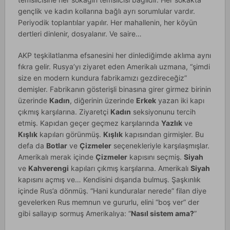
gençlik ve kadın kollarına bağlı ayrı sorumlular vardır.
Periyodik toplantılar yapılır. Her mahallenin, her köyün
dertleri dinlenir, dosyalanır. Ve saire…
AKP teşkilatlanma efsanesini her dinlediğimde aklıma aynı
fıkra gelir. Rusya’yı ziyaret eden Amerikalı uzmana, “şimdi
size en modern kundura fabrikamızı gezdireceğiz”
demişler. Fabrikanın gösterişli binasına girer girmez birinin
üzerinde
Kadın
, diğerinin üzerinde
Erkek
yazan iki kapı
çıkmış karşılarına. Ziyaretçi
Kadın
seksiyonunu tercih
etmiş. Kapıdan geçer geçmez karşılarında
Yazlık
ve
Kışlık
kapıları görünmüş.
Kışlık
kapısından girmişler. Bu
defa da
Botlar
ve
Çizmeler
seçenekleriyle karşılaşmışlar.
Amerikalı merak içinde
Çizmeler
kapısını seçmiş.
Siyah
ve
Kahverengi
kapıları çıkmış karşılarına. Amerikalı
Siyah
kapısını açmış ve… Kendisini dışarıda bulmuş. Şaşkınlık
içinde Rus’a dönmüş. “Hani kunduralar nerede” filan diye
gevelerken Rus memnun ve gururlu, elini “boş ver” der
gibi sallayıp sormuş Amerikalıya: “
Nasıl sistem ama?
”