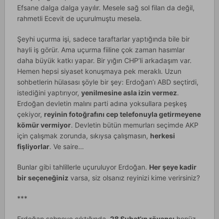
Efsane dalga dalga yayılır. Mesele sağ sol filan da değil,
rahmetli Ecevit de uçurulmuştu mesela.
Şeyhi uçurma işi, sadece taraftarlar yaptığında bile bir
hayli iş görür. Ama uçurma fiiline çok zaman hasımlar
daha büyük katkı yapar. Bir yığın CHP’li arkadaşım var.
Hemen hepsi siyaset konuşmaya pek meraklı. Uzun
sohbetlerin hülasası şöyle bir şey: Erdoğan’ı ABD seçtirdi,
istediğini yaptırıyor,
yenilmesine asla izin vermez
.
Erdoğan devletin malını parti adına yoksullara peşkeş
çekiyor,
reyinin fotoğrafını cep telefonuyla getirmeyene
kömür vermiyor
. Devletin bütün memurları seçimde AKP
için çalışmak zorunda, sıkıysa çalışmasın,
herkesi
fişliyorlar
. Ve saire…
Bunlar gibi tahlillerle uçuruluyor Erdoğan.
Her şeye kadir
bir seçeneğiniz
varsa, siz olsanız reyinizi kime verirsiniz?
***
Erdoğan sahneye çıktığında,
28 Şubat’ın rövanşı
henüz