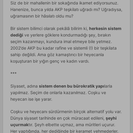
Siz de bir mahallenin bir sokağında ikamet ediyorsunuz.
Hanenize, bunca yılda AKP teşkilatı uğradı mı? Uğradıysa,
uğramasının bir hâsılatı oldu mu?
Bir sistem bilimci olarak pekâlâ bilirim ki,
herkesin sistem
dediği
ve yerlere göklere kondurmadığı şey, bırakın
seçim kazanmayı, kundura imal etmeye bile yetmez.
2002’de AKP bu kadar rafine ve sistemli (!) bir teşkilata
sahip değildi. Ama göz kamaştırıcı bir heyecanla
koşuşturan bir yığın genç ve kadın vardı.
***
Siyaset, adına
sistem denen bu bürokratik yapı
larla
yapılmaz. Seçim de onlarla kazanılmaz. Coşku ve
heyecan ise işe yarar.
Coşku ve heyecanı sürdürmenin birçok alternatif yolu var.
Dünya siyaset tarihinde en çok müracaat edileni,
şeyhi
uçurmak
tır. Şeyh elbette uçmaz, ama müritleri uçurur.
Her yaptığında, her dediğinde bir keramet vehmederler.