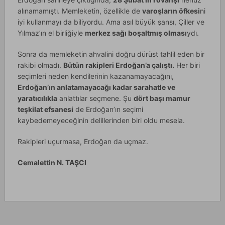
alınamamıştı. Memleketin, özellikle de
varoşların öfkesi
ni
iyi kullanmayı da biliyordu. Ama asıl büyük şansı, Çiller ve
Yılmaz’ın el birliğiyle
merkez sağı boşaltmış olması
ydı.
Sonra da memleketin ahvalini doğru dürüst tahlil eden bir
rakibi olmadı.
Bütün rakipleri Erdoğan’a çalıştı.
Her biri
seçimleri neden kendilerinin kazanamayacağını,
Erdoğan’ın anlatamayacağı kadar sarahatle ve
yaratıcılıkla
anlattılar seçmene. Şu
dört başı mamur
teşkilat efsanesi
de Erdoğan’ın seçimi
kaybedemeyeceğinin delillerinden biri oldu mesela.
Rakipleri uçurmasa, Erdoğan da uçmaz.
Cemalettin N. TAŞCI