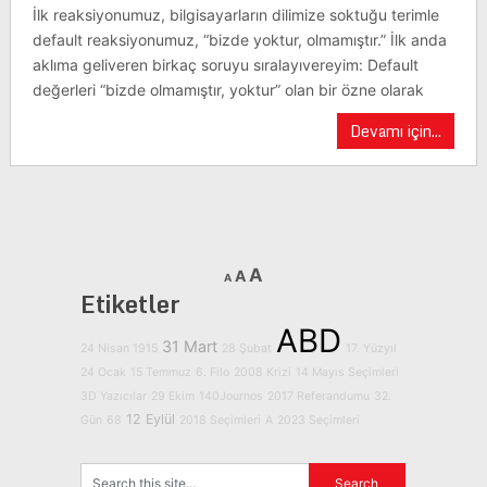
İlk reaksiyonumuz, bilgisayarların dilimize soktuğu terimle
default reaksiyonumuz, “bizde yoktur, olmamıştır.” İlk anda
aklıma geliveren birkaç soruyu sıralayıvereyim: Default
değerleri “bizde olmamıştır, yoktur” olan bir özne olarak
Devamı için...
A
A
A
Etiketler
ABD
31 Mart
24 Nisan 1915
28 Şubat
17. Yüzyıl
24 Ocak
15 Temmuz
6. Filo
2008 Krizi
14 Mayıs Seçimleri
3D Yazıcılar
29 Ekim
140Journos
2017 Referandumu
32.
12 Eylül
Gün
68
2018 Seçimleri
A
2023 Seçimleri