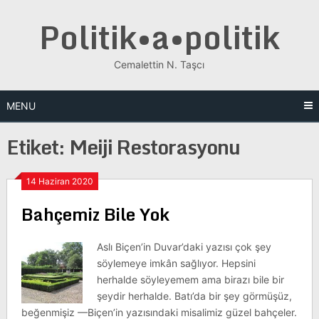
Skip
Politik•a•politik
to
content
Cemalettin N. Taşcı
MENU
Etiket:
Meiji Restorasyonu
14 Haziran 2020
Bahçemiz Bile Yok
Aslı Biçen’in Duvar’daki yazısı çok şey
söylemeye imkân sağlıyor. Hepsini
herhalde söyleyemem ama birazı bile bir
şeydir herhalde. Batı’da bir şey görmüşüz,
beğenmişiz —Biçen’in yazısındaki misalimiz güzel bahçeler.