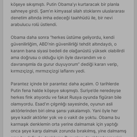
köşeye sıkışmıştı. Putin Obama’yı kurtaracak bir planla
sahneye girdi. Şam’ın kimyasal silah stoklarını uluslararası
denetim altında imha edeceği taahhüdü ile, bir nevi
arabulucu rolü üstlendi.
Obama daha sonra “herkes üstüme geliyordu, kendi
güvenilirliğim, ABD’nin güvenilirliği tehdit altındaydı, o
kararın bana siyasi bedeli de olağanüstü yüksek olabilirdi
ama doğrusu o olduğu için öyle davrandım ve o
davranışımla da gurur duyuyorum” dediği kararı verip,
kırmızıçizgi, mırmızıçizgi laflarını yedi.
Parantez içinde bir parantez daha açalım. O tarihlerde
Putin fena halde köşeye sıkışmıştı. Suriye’de neredeyse
herkes fink atıyordu ve fakat Rusya oyunda figüran bile
olamıyordu. Esad’ın çılgınlığı sayesinde, oyunun asli
aktörlerinden biri olma şansı yakalamıştı. Yani öyle her
şeye kadir aktörler yok ve o vakit de yoktu. Obama bu
karmaşık denklemin orta yerine dalmamak için yaptığı
onca şeye karşı dalmak zorunda bırakılmış, yine dalmamış