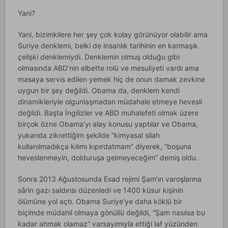
Yani?
Yani, bizimkilere her şey çok kolay görünüyor olabilir ama
Suriye denklemi, belki de insanlık tarihinin en karmaşık
çelişki denklemi
ydi. Denklemin olmuş olduğu gibi
olmasında ABD’nin elbette rolü ve mesuliyeti vardı ama
masaya servis edilen yemek hiç de onun damak zevkine
uygun bir şey değildi. Obama da, denklem kendi
dinamikleriyle olgunlaşmadan müdahale etmeye hevesli
değildi. Başta İngilizler ve ABD muhalefeti olmak üzere
birçok özne Obama’yı alay konusu yaptılar ve Obama,
yukarıda zikrettiğim şekilde “kimyasal silah
kullanılmadıkça kılımı kıpırdatmam” diyerek, “boşuna
heveslenmeyin, dolduruşa gelmeyeceğim” demiş oldu.
Sonra 2013 Ağustosunda Esad rejimi Şam’ın varoşlarına
sârin gazı saldırısı düzenledi ve 1400 küsur kişinin
ölümüne yol açtı. Obama Suriye’ye daha köklü bir
biçimde müdahil olmaya gönüllü değildi, “Şam nasılsa bu
kadar ahmak olamaz” varsayımıyla ettiği laf yüzünden