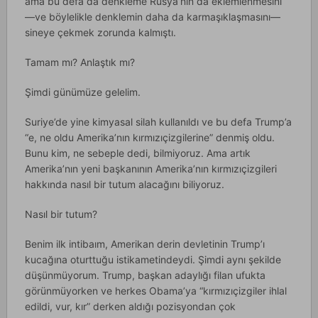
ama bu defa da denkleme Rusya’nın da eklemlenmesini
—ve böylelikle denklemin daha da karmaşıklaşmasını—
sineye çekmek zorunda kalmıştı.
Tamam mı? Anlaştık mı?
Şimdi günümüze gelelim.
Suriye’de yine kimyasal silah kullanıldı ve bu defa Trump’a
“e, ne oldu Amerika’nın kırmızıçizgilerine” denmiş oldu.
Bunu kim, ne sebeple dedi, bilmiyoruz. Ama artık
Amerika’nın yeni başkanının Amerika’nın kırmızıçizgileri
hakkında nasıl bir tutum alacağını biliyoruz.
Nasıl bir tutum?
Benim ilk intibaım, Amerikan derin devletinin Trump’ı
kucağına oturttuğu istikametindeydi. Şimdi aynı şekilde
düşünmüyorum. Trump, başkan adaylığı filan ufukta
görünmüyorken ve herkes Obama’ya “kırmızıçizgiler ihlal
edildi, vur, kır” derken aldığı pozisyondan çok