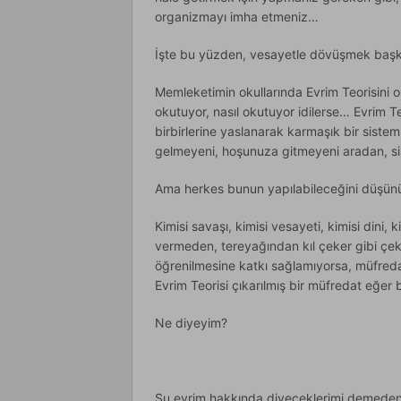
organizmayı imha etmeniz…
İşte bu yüzden, vesayetle dövüşmek başk
Memleketimin okullarında Evrim Teorisini
okutuyor, nasıl okutuyor idilerse… Evrim Teo
birbirlerine yaslanarak karmaşık bir sistem
gelmeyeni, hoşunuza gitmeyeni aradan, s
Ama herkes bunun yapılabileceğini düşün
Kimisi savaşı, kimisi vesayeti, kimisi dini,
vermeden, tereyağından kıl çeker gibi çek
öğrenilmesine katkı sağlamıyorsa, müfredat
Evrim Teorisi çıkarılmış bir müfredat eğ
Ne diyeyim?
Şu evrim hakkında diyeceklerimi demeden