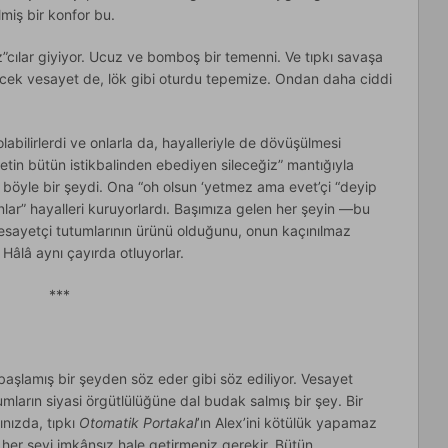
miş bir konfor bu.
”cılar giyiyor. Ucuz ve bomboş bir temenni. Ve tıpkı savaşa
cek vesayet de, lök gibi oturdu tepemize. Ondan daha ciddi
labilirlerdi ve onlarla da, hayalleriyle de dövüşülmesi
in bütün istikbalinden ebediyen sileceğiz” mantığıyla
ce, böyle bir şeydi. Ona “oh olsun ‘yetmez ama evet’çi “deyip
sınlar” hayalleri kuruyorlardı. Başımıza gelen her şeyin —bu
esayetçi tutumlarının ürünü olduğunu, onun kaçınılmaz
Hâlâ aynı çayırda otluyorlar.
***
 başlamış bir şeyden söz eder gibi söz ediliyor. Vesayet
ların siyasi örgütlülüğüne dal budak salmış bir şey. Bir
ınızda, tıpkı
Otomatik Portakal
’ın Alex’ini kötülük yapamaz
her şeyi imkânsız hale getirmeniz gerekir. Bütün