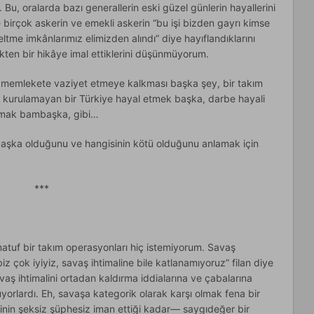
Bu, oralarda bazı generallerin eski güzel günlerin hayallerini
 birçok askerin ve emekli askerin “bu işi bizden gayrı kimse
me imkânlarımız elimizden alındı” diye hayıflandıklarını
ikten bir hikâye imal ettiklerini düşünmüyorum.
 memlekete vaziyet etmeye kalkması başka şey, bir takım
e kurulamayan bir Türkiye hayal etmek başka, darbe hayali
kmak bambaşka, gibi…
 başka olduğunu ve hangisinin kötü olduğunu anlamak için
***
atuf bir takım operasyonları hiç istemiyorum. Savaş
iz çok iyiyiz, savaş ihtimaline bile katlanamıyoruz” filan diye
vaş ihtimalini ortadan kaldırma iddialarına ve çabalarına
uyorlardı. Eh, savaşa kategorik olarak karşı olmak fena bir
inin şeksiz şüphesiz iman ettiği kadar— saygıdeğer bir