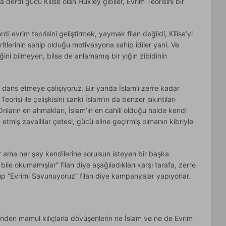
derdi gücü Kilise olan Huxley gibiler, Evrim Teorisini bir
i evrim teorisini geliştirmek, yaymak filan değildi, Kilise’yi
tlerinin sahip olduğu motivasyona sahip idiler yani. Ve
ğini bilmeyen, bilse de anlamamış bir yığın zibidinin
dans etmeye çalışıyoruz. Bir yanda İslam’ı zerre kadar
Teorisi ile çelişkisini sanki İslam’ın da benzer sıkıntıları
nların en ahmakları, İslam’ın en cahili olduğu halde kendi
n etmiş zavallılar çetesi, gücü eline geçirmiş olmanın kibriyle
 ama her şey kendilerine sorulsun isteyen bir başka
bile okumamışlar” filan diye aşağıladıkları karşı tarafa, zerre
urup “Evrimi Savunuyoruz” filan diye kampanyalar yapıyorlar.
nden mamul kılıçlarla dövüşenlerin ne İslam ve ne de Evrim