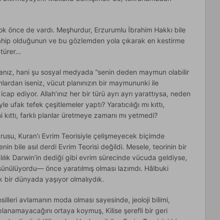
ok önce de vardı. Meşhurdur, Erzurumlu İbrahim Hakkı bile
a sahip olduğunun ve bu gözlemden yola çıkarak en kestirme
 türer…
sanız, hani şu sosyal medyada “senin deden maymun olabilir
lardan iseniz, vücut planınızın bir maymununki ile
cap ediyor. Allah’ınız her bir türü ayrı ayrı yarattıysa, neden
le ufak tefek çeşitlemeler yaptı? Yaratıcılığı mı kıttı,
i kıttı, farklı planlar üretmeye zamanı mı yetmedi?
rusu, Kuran’ı Evrim Teorisiyle çelişmeyecek biçimde
in bile asıl derdi Evrim Teorisi değildi. Mesele, teorinin bir
lık Darwin’in dediği gibi evrim sürecinde vücuda geldiyse,
şünülüyordu— önce yaratılmış olması lazımdı. Hâlbuki
ık bir dünyada yaşıyor olmalıydık.
illeri avlamanın moda olması sayesinde, jeoloji bilimi,
planamayacağını ortaya koymuş, Kilise şerefli bir geri