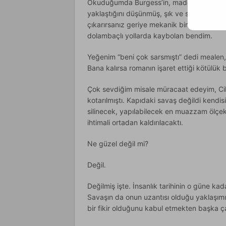
Okuduğumda Burgess’in, maddenin mekani
yaklaştığını düşünmüş, şık ve sarsıcı bul
çıkarırsanız geriye mekanik bir şey kalır”
dolambaçlı yollarda kaybolan bendim.
Yeğenim “beni çok sarsmıştı” dedi mealen,
Bana kalırsa romanın işaret ettiği kötülük
Çok sevdiğim misale müracaat edeyim, Cih
kotarılmıştı. Kapıdaki savaş değildi kendis
silinecek, yapılabilecek en muazzam ölçekl
ihtimali ortadan kaldırılacaktı.
Ne güzel değil mi?
Değil.
Değilmiş işte. İnsanlık tarihinin o güne ka
Savaşın da onun uzantısı olduğu yaklaşımı
bir fikir olduğunu kabul etmekten başka ç