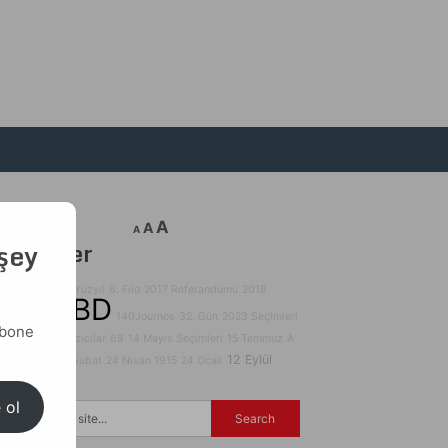
A
A
A
 şey
Etiketler
2008 Krizi
17. Yüzyıl
6. Filo
2017 Referandumu
2018
ABD
Seçimleri
140Journos
32. Gün
2023 Seçimleri
abone
29 Ekim
3D Yazıcılar
68
14 Mayıs Seçimleri
15 Temmuz
A
31 Mart
12 Eylül
28 Şubat
24 Nisan 1915
24 Ocak
 ol