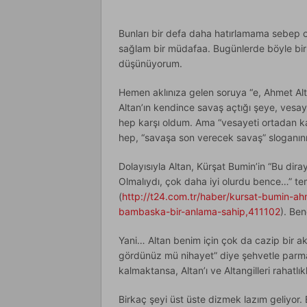
Bunları bir defa daha hatırlamama sebep o
sağlam bir müdafaa. Bugünlerde böyle bir 
düşünüyorum.
Hemen aklınıza gelen soruya “e, Ahmet A
Altan’ın kendince savaş açtığı şeye, vesa
hep karşı oldum. Ama “vesayeti ortadan ka
hep, “savaşa son verecek savaş” sloganını
Dolayısıyla Altan, Kürşat Bumin’in “Bu dira
Olmalıydı, çok daha iyi olurdu bence…” te
(
http://t24.com.tr/haber/kursat-bumin-ah
bambaska-bir-anlama-sahip,411102
). Be
Yani… Altan benim için çok da cazip bir ak
gördünüz mü nihayet” diye şehvetle parma
kalmaktansa, Altan’ı ve Altangilleri rahatlık
Birkaç şeyi üst üste dizmek lazım geliyor.