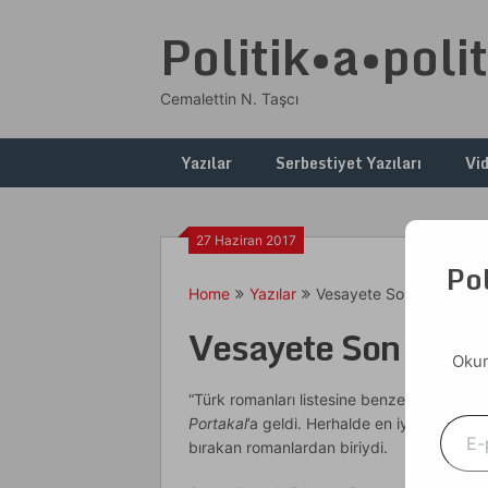
Skip
Politik•a•polit
to
content
Cemalettin N. Taşcı
Yazılar
Serbestiyet Yazıları
Vi
27 Haziran 2017
Pol
Home
Yazılar
Vesayete Son Verecek 
Vesayete Son Vere
Okum
“Türk romanları listesine benzer bir de dü
E-postanızı yazın
Portakal
’a geldi. Herhalde en iyi romanla
bırakan romanlardan biriydi.