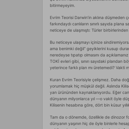
bitirmeyeyim.
Evrim Teorisi Darwin’in aklına düşmeden ç
farkındaydı canlıların sınırlı sayıda plan
neticeye de ulaşmıştı: Türler birbirlerinden
Bu neticeye ulaşmayı içinize sindiremiyor
ama benimki değil” geyiklerini kusup duran
neredeyse tıpatıp olmasını da açıklamanız i
TOKİ evleri gibi, sınırı sayıdaki plandan böy
yeterince farklı plan mı üretemedi? Vakti m
Kuran Evrim Teorisiyle çelişmez. Daha doğ
yorumlamak hiç müşkül değil. Aslında Kilisen
yan ürününden kaynaklanıyordu. Eğer canlı
dünyanın milyonlarca yıl —o vakit öyle dü
Kilisenin hesabına göre, dört bin küsur yıll
Tam da o dönemde, özellikle de dinozor fos
dünyanın yaşının hiç de öyle binlerle hesa