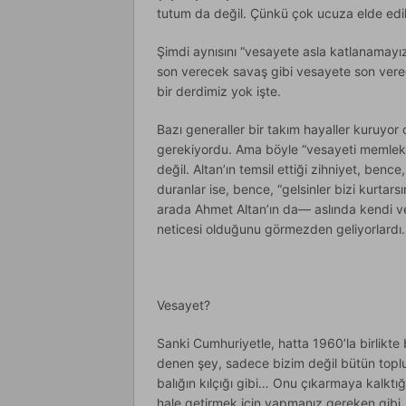
tutum da değil. Çünkü çok ucuza elde edil
Şimdi aynısını “vesayete asla katlanamayız
son verecek savaş gibi vesayete son vere
bir derdimiz yok işte.
Bazı generaller bir takım hayaller kuruyor o
gerekiyordu. Ama böyle “vesayeti memleket
değil. Altan’ın temsil ettiği zihniyet, ben
duranlar ise, bence, “gelsinler bizi kurtar
arada Ahmet Altan’ın da— aslında kendi v
neticesi olduğunu görmezden geliyorlardı. 
Vesayet?
Sanki Cumhuriyetle, hatta 1960’la birlikte
denen şey, sadece bizim değil bütün toplum
balığın kılçığı gibi… Onu çıkarmaya kalktığ
hale getirmek için yapmanız gereken gibi, 