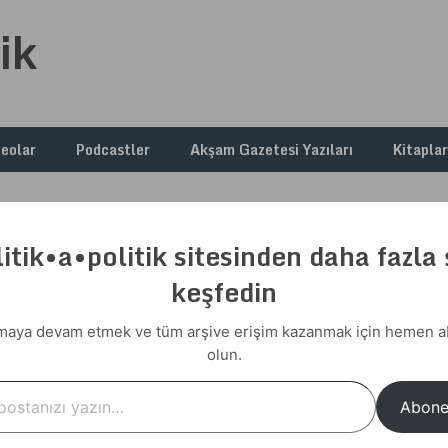
ik
deolar
Podcastler
Akşam Gazetesi Yazıları
Kitaplar
itik•a•politik sitesinden daha fazla
Vesayet
keşfedin
cek Vesayet
aya devam etmek ve tüm arşive erişim kazanmak için hemen 
olun.
nya romanları listesi yapsak” diye konuşurken, laf
Otomatik
…
r arasında yer bulması zor ama benim üzerimde en ciddi iz
Abone