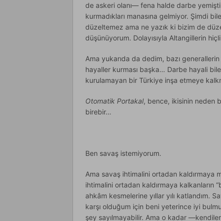
de askeri olanı— fena halde darbe yemişti. 
kurmadıkları manasına gelmiyor. Şimdi bile
düzeltemez ama ne yazık ki bizim de düzelt
düşünüyorum. Dolayısıyla Altangillerin hiçl
Ama yukarıda da dedim, bazı generallerin
hayaller kurması başka… Darbe hayali bil
kurulamayan bir Türkiye inşa etmeye kal
Otomatik Portakal
, bence, ikisinin neden
birebir…
Ben savaş istemiyorum.
Ama savaş ihtimalini ortadan kaldırmaya m
ihtimalini ortadan kaldırmaya kalkanların “b
ahkâm kesmelerine yıllar yılı katlandım. Sa
karşı olduğum için beni yeterince iyi bulm
şey sayılmayabilir. Ama o kadar —kendiler