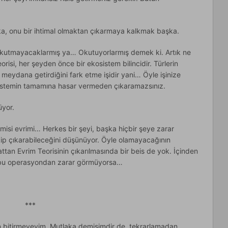
a, onu bir ihtimal olmaktan çıkarmaya kalkmak başka.
 okutmayacaklarmış ya… Okutuyorlarmış demek ki. Artık ne
risi, her şeyden önce bir ekosistem bilincidir. Türlerin
 meydana getirdiğini fark etme işidir yani… Öyle işinize
istemin tamamına hasar vermeden çıkaramazsınız.
üyor.
 kimisi evrimi… Herkes bir şeyi, başka hiçbir şeye zarar
ip çıkarabileceğini düşünüyor. Öyle olamayacağının
tan Evrim Teorisinin çıkarılmasında bir beis de yok. İçinden
er bu operasyondan zarar görmüyorsa…
***
 bitirmeyeyim. Mutlaka demişimdir de, tekrarlamadan