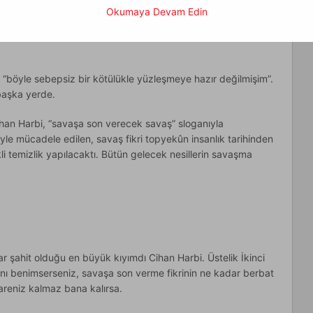
k örgütlenmesine enteresan, beklenmedik bir yerden
Okumaya Devam Edin
muştum. Ama aslında “organik bir örgütlenmeden ne
 sorusuna en kestirme yoldan gitmişti. Lüzumsuz yere
 “böyle sebepsiz bir kötülükle yüzleşmeye hazır değilmişim”.
 başka yerde.
an Harbi, “savaşa son verecek savaş” sloganıyla
iyle mücadele edilen, savaş fikri topyekûn insanlık tarihinden
i temizlik yapılacaktı. Bütün gelecek nesillerin savaşma
dar şahit olduğu en büyük kıyımdı Cihan Harbi. Üstelik İkinci
nı benimserseniz, savaşa son verme fikrinin ne kadar berbat
areniz kalmaz bana kalırsa.