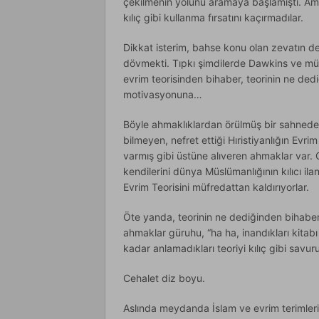
çekilmenin yolunu aramaya başlamıştı. Ama 
kılıç gibi kullanma fırsatını kaçırmadılar.
Dikkat isterim, bahse konu olan zevatın derd
dövmekti. Tıpkı şimdilerde Dawkins ve müri
evrim teorisinden bihaber, teorinin ne dedi
motivasyonuna…
Böyle ahmaklıklardan örülmüş bir sahnede 
bilmeyen, nefret ettiği Hıristiyanlığın Evrim 
varmış gibi üstüne alıveren ahmaklar var. O
kendilerini dünya Müslümanlığının kılıcı ila
Evrim Teorisini müfredattan kaldırıyorlar.
Öte yanda, teorinin ne dediğinden bihaber
ahmaklar güruhu, “ha ha, inandıkları kitabı 
kadar anlamadıkları teoriyi kılıç gibi sav
Cehalet diz boyu.
Aslında meydanda İslam ve evrim terimleri