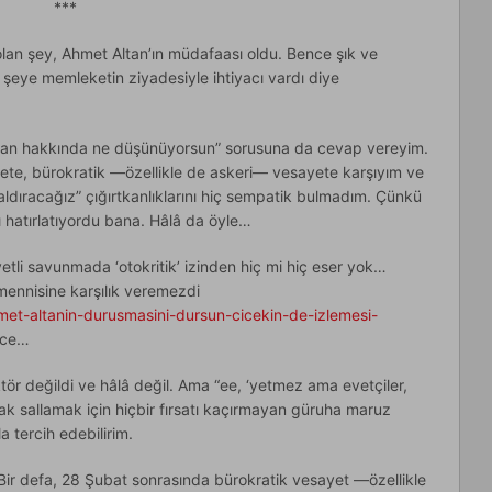
***
lan şey, Ahmet Altan’ın müdafaası oldu. Bence şık ve
şeye memleketin ziyadesiyle ihtiyacı vardı diye
ltan hakkında ne düşünüyorsun” sorusuna da cevap vereyim.
yete, bürokratik —özellikle de askeri— vesayete karşıyım ve
ldıracağız” çığırtkanlıklarını hiç sempatik bulmadım. Çünkü
 hatırlatıyordu bana. Hâlâ da öyle…
yetli savunmada ‘otokritik’ izinden hiç mi hiç eser yok…
mennisine karşılık veremezdi
met-altanin-durusmasini-dursun-cicekin-de-izlemesi-
nce…
tör değildi ve hâlâ değil. Ama “ee, ‘yetmez ama evetçiler,
k sallamak için hiçbir fırsatı kaçırmayan güruha maruz
la tercih edebilirim.
 Bir defa, 28 Şubat sonrasında bürokratik vesayet —özellikle