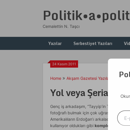
Skip
Politik•a•polit
to
content
Cemalettin N. Taşcı
Yazılar
Serbestiyet Yazıları
Vi
24 Kasım 2011
Pol
Home
Akşam Gazetesi Yazıları
Yol vey
Yol veya Şeriat
Okum
Genç iş arkadaşım, “Tayyip’in TIME’e kapa
E-postanızı yazın
fotoğrafı bulmak için çok uğraşmışlar” dem
Amerikalıların Erdoğan’ı arkaladığı, gaza 
kullanıyor oldukları gibi
komplo kokan lafl