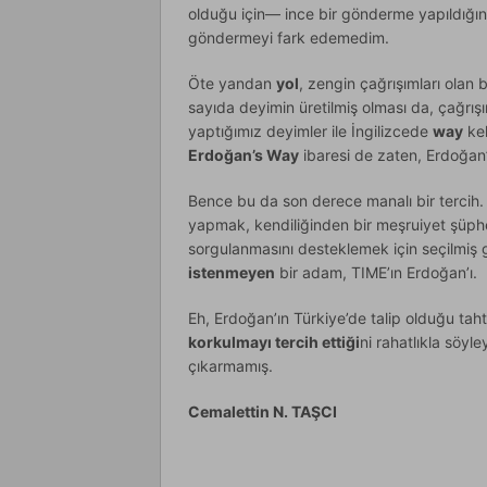
olduğu için— ince bir gönderme yapıldığı
göndermeyi fark edemedim.
Öte yandan
yol
, zengin çağrışımları olan 
sayıda deyimin üretilmiş olması da, çağrışı
yaptığımız deyimler ile İngilizcede
way
kel
Erdoğan’s Way
ibaresi de zaten, Erdoğan
Bence bu da son derece manalı bir tercih.
yapmak, kendiliğinden bir meşruiyet şüphes
sorgulanmasını desteklemek için seçilmiş 
istenmeyen
bir adam, TIME’ın Erdoğan’ı.
Eh, Erdoğan’ın Türkiye’de talip olduğu taht
korkulmayı tercih ettiği
ni rahatlıkla söy
çıkarmamış.
Cemalettin N. TAŞCI