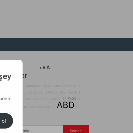
A
A
A
 şey
Etiketler
140Journos
2017 Referandumu
32. Gün
A
29 Ekim
15
Temmuz
28 Şubat
2008 Krizi
14 Mayıs Seçimleri
6. Filo
abone
31 Mart
12 Eylül
24 Nisan 1915
2023 Seçimleri
3D
ABD
Yazıcılar
24 Ocak
2018 Seçimleri
68
17.
Yüzyıl
 ol