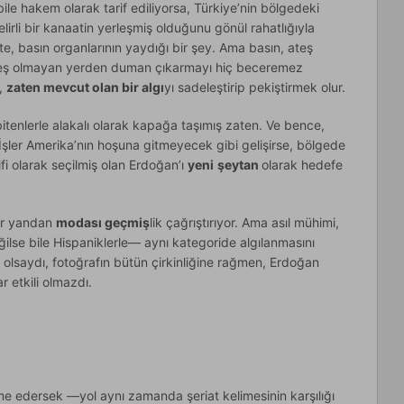
bile hakem olarak tarif ediliyorsa, Türkiye’nin bölgedeki
elirli bir kanaatin yerleşmiş olduğunu gönül rahatlığıyla
tte, basın organlarının yaydığı bir şey. Ama basın, ateş
teş olmayan yerden duman çıkarmayı hiç beceremez
ı,
zaten mevcut olan bir algı
yı sadeleştirip pekiştirmek olur.
itenlerle alakalı olarak kapağa taşımış zaten. Ve bence,
 İşler Amerika’nın hoşuna gitmeyecek gibi gelişirse, bölgede
ifi olarak seçilmiş olan Erdoğan’ı
yeni
şeytan
olarak hedefe
Bir yandan
modası geçmiş
lik çağrıştırıyor. Ama asıl mühimi,
ğilse bile Hispaniklerle— aynı kategoride algılanmasını
li olsaydı, fotoğrafın bütün çirkinliğine rağmen, Erdoğan
r etkili olmazdı.
e edersek —yol aynı zamanda şeriat kelimesinin karşılığı