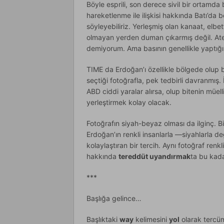
Böyle esprili, son derece sivil bir ortamda 
hareketlenme ile ilişkisi hakkında Batı’da b
söyleyebiliriz. Yerleşmiş olan kanaat, elbe
olmayan yerden duman çıkarmış değil. A
demiyorum. Ama basının genellikle yaptığ
TIME da Erdoğan’ı özellikle bölgede olup b
seçtiği fotoğrafla, pek tedbirli davranmış.
ABD ciddi yaralar alırsa, olup bitenin müell
yerleştirmek kolay olacak.
Fotoğrafın siyah-beyaz olması da ilginç. 
Erdoğan’ın renkli insanlarla —siyahlarla de
kolaylaştıran bir tercih. Aynı fotoğraf renk
hakkında
tereddüt uyandırmak
ta bu kada
***
Başlığa gelince…
Başlıktaki
way
kelimesini
yol
olarak tercüm