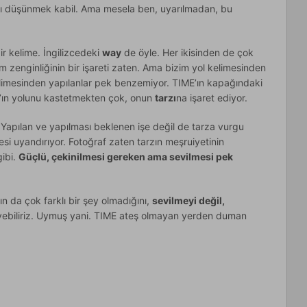
nı düşünmek kabil. Ama mesela ben, uyarılmadan, bu
bir kelime. İngilizcedeki
way
de öyle. Her ikisinden de çok
m zenginliğinin bir işareti zaten. Ama bizim yol kelimesinden
imesinden yapılanlar pek benzemiyor. TIME’ın kapağındaki
’ın yolunu kastetmekten çok, onun
tarzı
na işaret ediyor.
 Yapılan ve yapılması beklenen işe değil de tarza vurgu
i uyandırıyor. Fotoğraf zaten tarzın meşruiyetinin
gibi.
Güçlü, çekinilmesi gereken ama sevilmesi pek
ın da çok farklı bir şey olmadığını,
sevilmeyi değil,
leyebiliriz. Uymuş yani. TIME ateş olmayan yerden duman