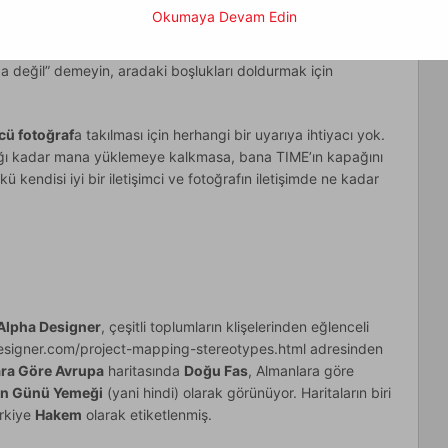
Okumaya Devam Edin
ım, ama çok geçmeden bambaşka bir komplosu oldu. TIME’ın
çok benzer laflar etti ya, bu fikri Erdoğan’a benim
da değil” demeyin, aradaki boşlukları doldurmak için
cü fotoğraf
a takılması için herhangi bir uyarıya ihtiyacı yok.
ağı kadar mana yüklemeye kalkmasa, bana TIME’ın kapağını
ü kendisi iyi bir iletişimci ve fotoğrafın iletişimde ne kadar
Alpha Designer
, çeşitli toplumların klişelerinden eğlenceli
hadesigner.com/project-mapping-stereotypes.html adresinden
ara Göre Avrupa
haritasında
Doğu Fas
, Almanlara göre
n Günü Yemeği
(yani hindi) olarak görünüyor. Haritaların biri
ürkiye
Hakem
olarak etiketlenmiş.