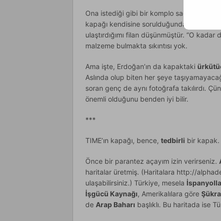
Ona istediği gibi bir komplo sağlayamad
kapağı kendisine sorulduğunda Erdoğan da 
ulaştırdığımı filan düşünmüştür. “O kadar 
malzeme bulmakta sıkıntısı yok.
Ama işte, Erdoğan’ın da kapaktaki
ürkütü
Aslında olup biten her şeye taşıyamayac
soran genç de aynı fotoğrafa takılırdı. Çünk
önemli olduğunu benden iyi bilir.
***
TIME’ın kapağı, bence,
tedbirli
bir kapak.
Önce bir parantez açayım izin verirseniz.
haritalar üretmiş. (Haritalara http://alp
ulaşabilirsiniz.) Türkiye, mesela
İspanyoll
İşgücü Kaynağı
, Amerikalılara göre
Şükra
de
Arap Baharı
başlıklı. Bu haritada ise T