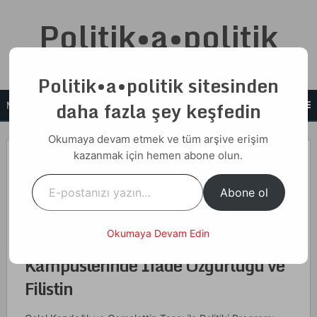
Skip
Politik•a•politik
to
content
Cemalettin N. Taşcı
Politik•a•politik sitesinden
daha fazla şey keşfedin
MENU
Okumaya devam etmek ve tüm arşive erişim
13 Aralık 2023
kazanmak için hemen abone olun.
E-postanızı yazın…
Home
Videolar
Abone ol
Mühim Şeyler – 66 ABD Üniversite Kampüslerinde İfade
Özgürlüğü ve Filistin
Okumaya Devam Edin
Mühim Şeyler – 66 ABD Üniversite
Kampüslerinde İfade Özgürlüğü ve
Filistin