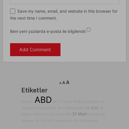
Save my name, email, and website in this browser for
the next time I comment.
Beni yeni yazılarda e-posta ile bilgilendir.
A
A
A
Etiketler
ABD
24 Ocak
68
17. Yüzyıl
14 Mayıs Seçimleri
15
12 Eylül
Temmuz
2018 Seçimleri
2017 Referandumu
28
31 Mart
Şubat
A
2008 Krizi
24 Nisan 1915
29 Ekim
3D
Yazıcılar
32. Gün
2023 Seçimleri
6. Filo
140Journos