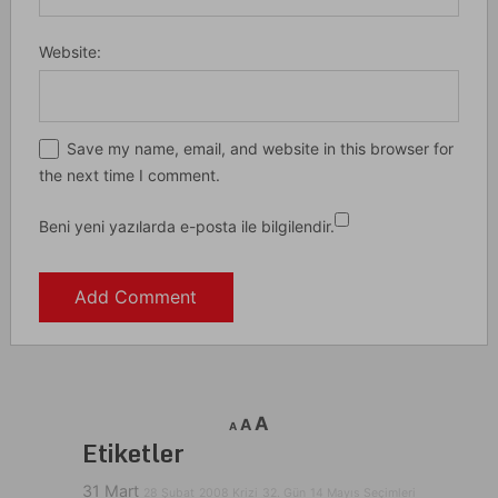
Website:
Save my name, email, and website in this browser for
the next time I comment.
Beni yeni yazılarda e-posta ile bilgilendir.
A
A
A
Etiketler
31 Mart
28 Şubat
2008 Krizi
32. Gün
14 Mayıs Seçimleri