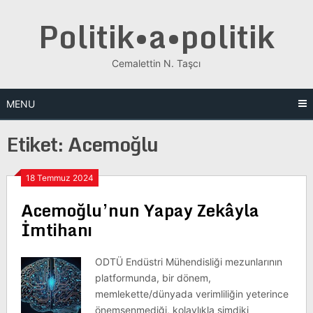
Skip
Politik•a•politik
to
content
Cemalettin N. Taşcı
MENU
Etiket:
Acemoğlu
18 Temmuz 2024
Acemoğlu’nun Yapay Zekâyla
İmtihanı
ODTÜ Endüstri Mühendisliği mezunlarının
platformunda, bir dönem,
memlekette/dünyada verimliliğin yeterince
önemsenmediği, kolaylıkla şimdiki