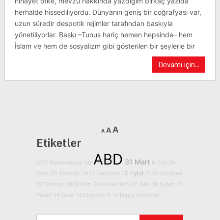
nihayet öfke, mevzu hakkında yazdığım birkaç yazıda
herhalde hissediliyordu. Dünyanın geniş bir coğrafyası var,
uzun süredir despotik rejimler tarafından baskıyla
yönetiliyorlar. Baskı –Tunus hariç hemen hepsinde– hem
İslam ve hem de sosyalizm gibi gösterilen bir şeylerle bir
Devamı için...
A
A
A
Etiketler
ABD
31 Mart
2017 Referandumu
68
6. Filo
29
12 Eylül
Ekim
3D Yazıcılar
2023 Seçimleri
2018 Seçimleri
15 Temmuz
2008 Krizi
24 Nisan 1915
32. Gün
28 Şubat
17.
Yüzyıl
24 Ocak
140Journos
A
14 Mayıs Seçimleri