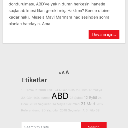
dondurulması, ABD’ye yakın duran herkesin ihanetle
suçlanabilmesi filan gerekirmiş. Haklı mı? Bence dibine
kadar haklı. Mesela Mavi Marmara hadisesinden sonra
olanları hatırlayın. Ama
Devamı için...
A
A
A
Etiketler
15 Temmuz
2008 Krizi
24 Nisan 1915
29 Ekim
17. Yüzyıl
ABD
12 Eylül
32. Gün
140Journos
28 Şubat
24
31 Mart
Ocak
2023 Seçimleri
14 Mayıs Seçimleri
2017
Referandumu
3D Yazıcılar
2018 Seçimleri
A
6. Filo
68