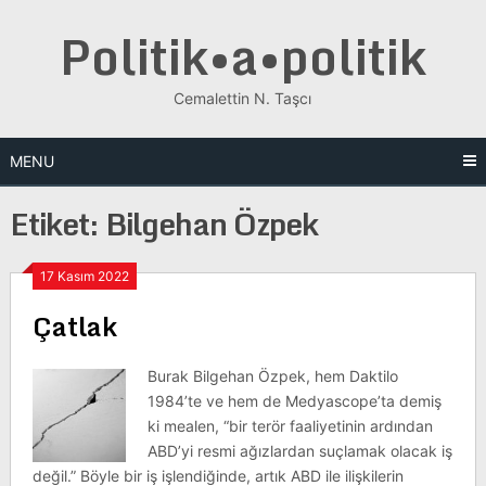
Skip
Politik•a•politik
to
content
Cemalettin N. Taşcı
MENU
Etiket:
Bilgehan Özpek
17 Kasım 2022
Çatlak
Burak Bilgehan Özpek, hem Daktilo
1984’te ve hem de Medyascope’ta demiş
ki mealen, “bir terör faaliyetinin ardından
ABD’yi resmi ağızlardan suçlamak olacak iş
değil.” Böyle bir iş işlendiğinde, artık ABD ile ilişkilerin