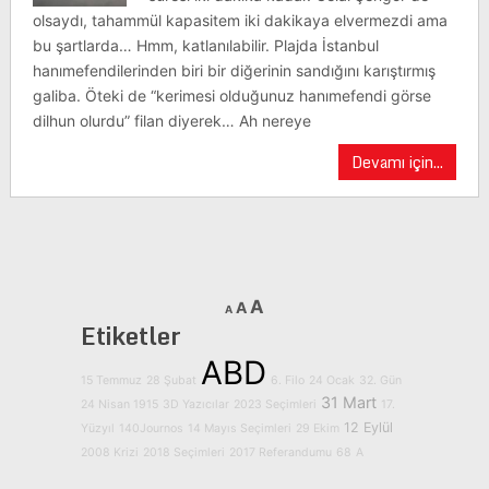
olsaydı, tahammül kapasitem iki dakikaya elvermezdi ama
bu şartlarda… Hmm, katlanılabilir. Plajda İstanbul
hanımefendilerinden biri bir diğerinin sandığını karıştırmış
galiba. Öteki de “kerimesi olduğunuz hanımefendi görse
dilhun olurdu” filan diyerek… Ah nereye
Devamı için...
A
A
A
Etiketler
ABD
15 Temmuz
28 Şubat
6. Filo
24 Ocak
32. Gün
31 Mart
24 Nisan 1915
3D Yazıcılar
2023 Seçimleri
17.
12 Eylül
Yüzyıl
140Journos
14 Mayıs Seçimleri
29 Ekim
2008 Krizi
2018 Seçimleri
2017 Referandumu
68
A