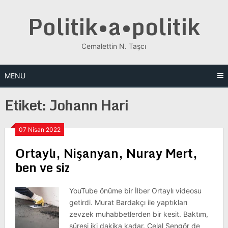
Skip
Politik•a•politik
to
content
Cemalettin N. Taşcı
MENU
Etiket:
Johann Hari
07 Nisan 2022
Ortaylı, Nişanyan, Nuray Mert,
ben ve siz
YouTube önüme bir İlber Ortaylı videosu
getirdi. Murat Bardakçı ile yaptıkları
zevzek muhabbetlerden bir kesit. Baktım,
süresi iki dakika kadar. Celal Şengör de