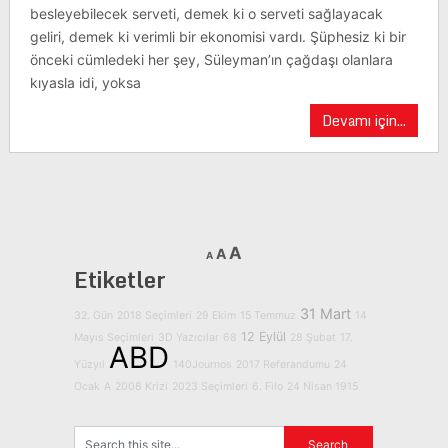
besleyebilecek serveti, demek ki o serveti sağlayacak
geliri, demek ki verimli bir ekonomisi vardı. Şüphesiz ki bir
önceki cümledeki her şey, Süleyman’ın çağdaşı olanlara
kıyasla idi, yoksa
Devamı için...
A
A
A
Etiketler
31 Mart
32. Gün
2018 Seçimleri
29 Ekim
15 Temmuz
14
12 Eylül
Mayıs Seçimleri
3D Yazıcılar
68
28 Şubat
17.
ABD
Yüzyıl
140Journos
2017 Referandumu
24
Ocak
A
2008 Krizi
2023 Seçimleri
6. Filo
24 Nisan 1915