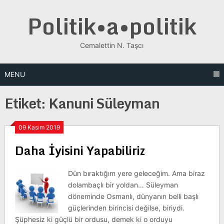
Skip
Politik•a•politik
to
content
Cemalettin N. Taşcı
MENU
Etiket:
Kanuni Süleyman
09 Kasım 2019
Daha İyisini Yapabiliriz
Dün bıraktığım yere geleceğim. Ama biraz
dolambaçlı bir yoldan… Süleyman
döneminde Osmanlı, dünyanın belli başlı
güçlerinden birincisi değilse, biriydi.
Şüphesiz ki güçlü bir ordusu, demek ki o orduyu