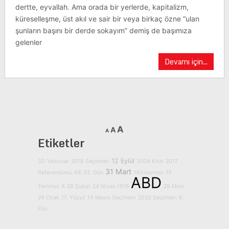
dertte, eyvallah. Ama orada bir yerlerde, kapitalizm,
küreselleşme, üst akıl ve sair bir veya birkaç özne “ulan
şunların başını bir derde sokayım” demiş de başımıza
gelenler
Devamı için...
A
A
A
Etiketler
12 Eylül
3D Yazıcılar
2018 Seçimleri
2008 Krizi
2017
31 Mart
Referandumu
68
32. Gün
140Journos
15
ABD
Temmuz
A
28 Şubat
24 Nisan 1915
29 Ekim
24 Ocak
17. Yüzyıl
14 Mayıs Seçimleri
2023 Seçimleri
6.
Filo