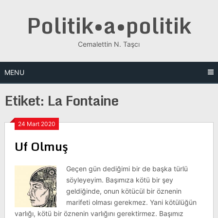
Skip
Politik•a•politik
to
content
Cemalettin N. Taşcı
MENU
Etiket:
La Fontaine
24 Mart 2020
Uf Olmuş
Geçen gün dediğimi bir de başka türlü
söyleyeyim. Başımıza kötü bir şey
geldiğinde, onun kötücül bir öznenin
marifeti olması gerekmez. Yani kötülüğün
varlığı, kötü bir öznenin varlığını gerektirmez. Başımız