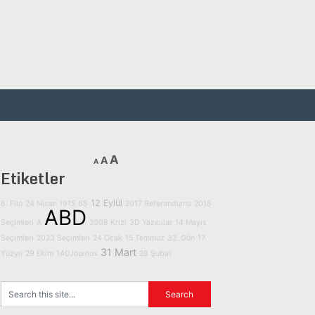
A
A
A
Etiketler
12 Eylül
6. Filo
24 Nisan 1915
68
2017 Referandumu
2018
ABD
Seçimleri
A
2008 Krizi
3D Yazıcılar
14 Mayıs
Seçimleri
2023 Seçimleri
24 Ocak
15 Temmuz
32. Gün
17.
31 Mart
Yüzyıl
29 Ekim
140Journos
28 Şubat