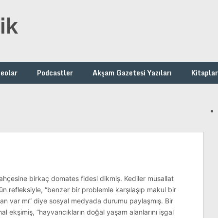
ik
deolar
Podcastler
Akşam Gazetesi Yazıları
Kitaplar
hçesine birkaç domates fidesi dikmiş. Kediler musallat
 refleksiyle, “benzer bir problemle karşılaşıp makul bir
an var mı” diye sosyal medyada durumu paylaşmış. Bir
al ekşimiş, “hayvancıkların doğal yaşam alanlarını işgal