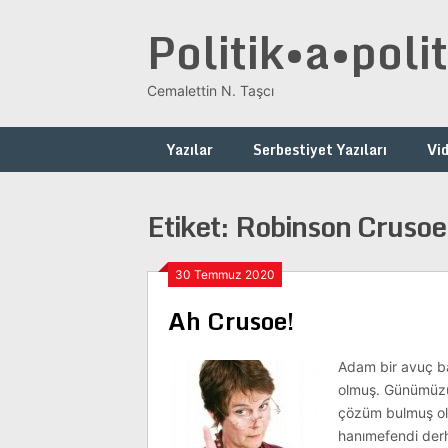
Skip
Politik•a•polit
to
content
Cemalettin N. Taşcı
Yazılar
Serbestiyet Yazıları
Vi
Etiket:
Robinson Crusoe
30 Temmuz 2020
Ah Crusoe!
Adam bir avuç ba
olmuş. Günümüzün
çözüm bulmuş ol
hanımefendi derh