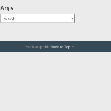
Arşiv
Arşiv
Politik•a•politik
Back to Top ↑