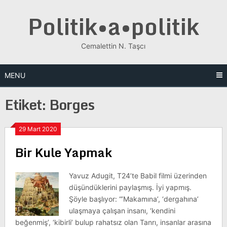
Skip
Politik•a•politik
to
content
Cemalettin N. Taşcı
MENU
Etiket:
Borges
29 Mart 2020
Bir Kule Yapmak
Yavuz Adugit, T24’te Babil filmi üzerinden
düşündüklerini paylaşmış. İyi yapmış.
Şöyle başlıyor: “’Makamına’, ‘dergahına’
ulaşmaya çalışan insanı, ‘kendini
beğenmiş’, ‘kibirli’ bulup rahatsız olan Tanrı, insanlar arasına