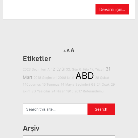
Devamı için...
A
A
A
Etiketler
31
12 Eylül
2023 Seçimleri
A
32. Gün
6. Filo
17. Yüzyıl
ABD
Mart
2018 Seçimleri
2008 Krizi
28 Şubat
140Journos
15 Temmuz
14 Mayıs Seçimleri
68
24 Ocak
29
Ekim
3D Yazıcılar
24 Nisan 1915
2017 Referandumu
Arşiv