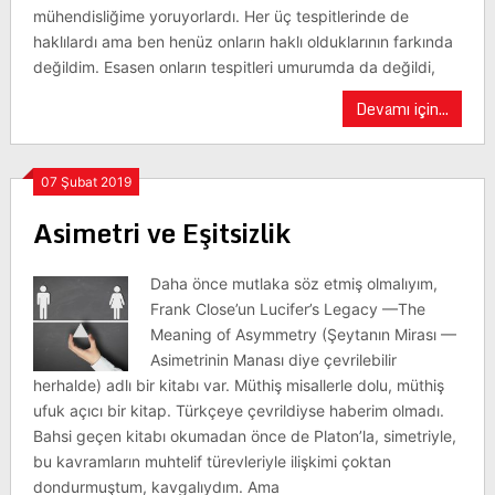
mühendisliğime yoruyorlardı. Her üç tespitlerinde de
haklılardı ama ben henüz onların haklı olduklarının farkında
değildim. Esasen onların tespitleri umurumda da değildi,
Devamı için...
07 Şubat 2019
Asimetri ve Eşitsizlik
Daha önce mutlaka söz etmiş olmalıyım,
Frank Close’un Lucifer’s Legacy —The
Meaning of Asymmetry (Şeytanın Mirası —
Asimetrinin Manası diye çevrilebilir
herhalde) adlı bir kitabı var. Müthiş misallerle dolu, müthiş
ufuk açıcı bir kitap. Türkçeye çevrildiyse haberim olmadı.
Bahsi geçen kitabı okumadan önce de Platon’la, simetriyle,
bu kavramların muhtelif türevleriyle ilişkimi çoktan
dondurmuştum, kavgalıydım. Ama