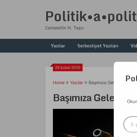
Skip
Politik•a•polit
to
content
Cemalettin N. Taşcı
Yazılar
Serbestiyet Yazıları
Vi
29 Şubat 2020
Pol
Home
Yazılar
Başımıza Gelecek Var
Başımıza Gelecek 
Okum
E-postanızı yazın