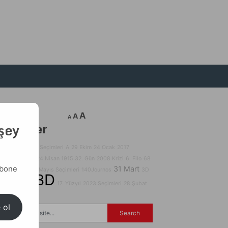
A
A
A
 şey
Etiketler
12 Eylül
2018 Seçimleri
A
29 Ekim
24 Ocak
2017
Referandumu
24 Nisan 1915
32. Gün
2008 Krizi
6. Filo
68
abone
31 Mart
15 Temmuz
14 Mayıs Seçimleri
140Journos
3D
ABD
Yazıcılar
17. Yüzyıl
2023 Seçimleri
28 Şubat
 ol