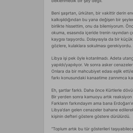
beklenmedik bir şey değil.
Beni şaşırtan, ürküten, bir vakittir derin
kalkışıldığından bu yana değişen bir şeyle
birlikte hissettim, onu da bilemiyorum. Önc
okuma, esasında içeride trenin rayından ç
kaygısı taşıyordu. Dolayısıyla da bir küçük
gözlere, kulaklara sokulması gerekiyordu.
Libya işi pek öyle kotarılmadı. Adeta utang
yapıldı/yapılıyor. Ve sonra asker cenazel
Onlara da bir mahcubiyet edası eşlik etti
farkı konusundaki kanaatime zannımca kat
Eh, şartlar farklı. Daha önce Kürtlerle dö
Bir yerden sonra kamuoyu artık reaksiyon 
Farkların farkındayım ama bana Erdoğan’ın
Libya’dan gelen cenazeler bahane edilerek 
kişinin defteri göstere göstere dürülürdü.
“Toplum artık bu tür gösterileri taşıyabile