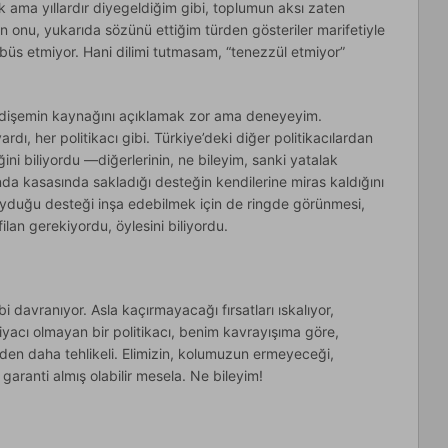
k ama yıllardır diyegeldiğim gibi, toplumun aksı zaten
an onu, yukarıda sözünü ettiğim türden gösteriler marifetiyle
büs etmiyor. Hani dilimi tutmasam, “tenezzül etmiyor”
Endişemin kaynağını açıklamak zor ama deneyeyim.
rdı, her politikacı gibi. Türkiye’deki diğer politikacılardan
ğini biliyordu —diğerlerinin, ne bileyim, sanki yatalak
nda kasasında sakladığı desteğin kendilerine miras kaldığını
 duyduğu desteği inşa edebilmek için de ringde görünmesi,
filan gerekiyordu, öylesini biliyordu.
 davranıyor. Asla kaçırmayacağı fırsatları ıskalıyor,
yacı olmayan bir politikacı, benim kavrayışıma göre,
’den daha tehlikeli. Elimizin, kolumuzun ermeyeceği,
aranti almış olabilir mesela. Ne bileyim!