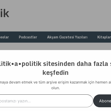
ik
deolar
Podcastler
Akşam Gazetesi Yazıları
Kitaplar
itik•a•politik sitesinden daha fazla
keşfedin
Var
aya devam etmek ve tüm arşive erişim kazanmak için hemen 
olun.
…
Abone