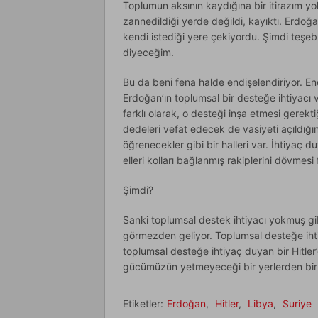
Toplumun aksının kaydığına bir itirazım yo
zannedildiği yerde değildi, kayıktı. Erdoğ
kendi istediği yere çekiyordu. Şimdi teşeb
diyeceğim.
Bu da beni fena halde endişelendiriyor. 
Erdoğan’ın toplumsal bir desteğe ihtiyacı va
farklı olarak, o desteği inşa etmesi gerekti
dedeleri vefat edecek de vasiyeti açıldığı
öğrenecekler gibi bir halleri var. İhtiyaç
elleri kolları bağlanmış rakiplerini dövmesi 
Şimdi?
Sanki toplumsal destek ihtiyacı yokmuş gibi
görmezden geliyor. Toplumsal desteğe ihti
toplumsal desteğe ihtiyaç duyan bir Hitler
gücümüzün yetmeyeceği bir yerlerden bir g
Etiketler:
Erdoğan
,
Hitler
,
Libya
,
Suriye