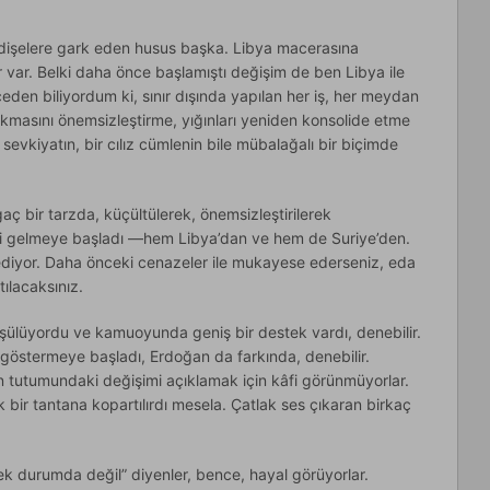
 endişelere gark eden husus başka. Libya macerasına
r var. Belki daha önce başlamıştı değişim de ben Libya ile
eden biliyordum ki, sınır dışında yapılan her iş, her meydan
ıkmasını önemsizleştirme, yığınları yeniden konsolide etme
 sevkiyatın, bir cılız cümlenin bile mübalağalı bir biçimde
aç bir tarzda, küçültülerek, önemsizleştirilerek
eri gelmeye başladı —hem Libya’dan ve hem de Suriye’den.
/ediyor. Daha önceki cenazeler ile mukayese ederseniz, eda
ılacaksınız.
vüşülüyordu ve kamuoyunda geniş bir destek vardı, denebilir.
göstermeye başladı, Erdoğan da farkında, denebilir.
 tutumundaki değişimi açıklamak için kâfi görünmüyorlar.
bir tantana kopartılırdı mesela. Çatlak ses çıkaran birkaç
cek durumda değil” diyenler, bence, hayal görüyorlar.