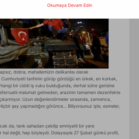
Okumaya Devam Edin
apsız, dobra, mahallemizin delikanlısı olarak
umhuriyeti tarihinin görüp gördüğü en ürkek, en korkak,
rhangi bir ciddi iş vuku bulduğunda, derhal sütre gerisine
teferruatlı malumat gelmeden, arazinin tamamen dezenfekte
çıkarmıyor. Uzun değerlendirmeler sırasında, zannımca,
Hiçbir şey yapmadığını görünce… Biliyorsunuz işte, esmeler,
cak da, tank sahadan çekilip emniyetli bir yere
r hal değil, hep böyleydi. Dolayısıyla 27 Şubat günkü profil,