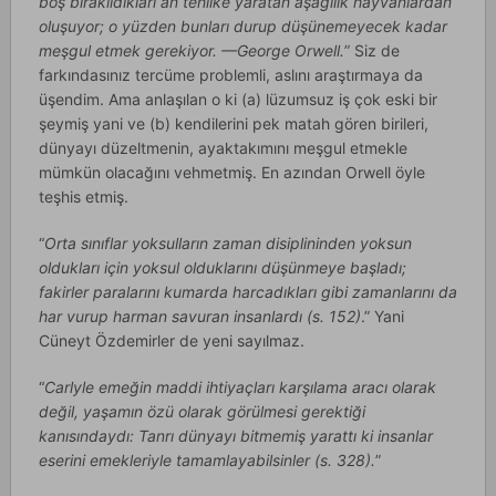
boş bırakıldıkları an tehlike yaratan aşağılık hayvanlardan
oluşuyor; o yüzden bunları durup düşünemeyecek kadar
meşgul etmek gerekiyor. —George Orwell.
” Siz de
farkındasınız tercüme problemli, aslını araştırmaya da
üşendim. Ama anlaşılan o ki (a) lüzumsuz iş çok eski bir
şeymiş yani ve (b) kendilerini pek matah gören birileri,
dünyayı düzeltmenin, ayaktakımını meşgul etmekle
mümkün olacağını vehmetmiş. En azından Orwell öyle
teşhis etmiş.
“
Orta sınıflar yoksulların zaman disiplininden yoksun
oldukları için yoksul olduklarını düşünmeye başladı;
fakirler paralarını kumarda harcadıkları gibi zamanlarını da
har vurup harman savuran insanlardı (s. 152)
.” Yani
Cüneyt Özdemirler de yeni sayılmaz.
“
Carlyle emeğin maddi ihtiyaçları karşılama aracı olarak
değil, yaşamın özü olarak görülmesi gerektiği
kanısındaydı: Tanrı dünyayı bitmemiş yarattı ki insanlar
eserini emekleriyle tamamlayabilsinler (s. 328).
”