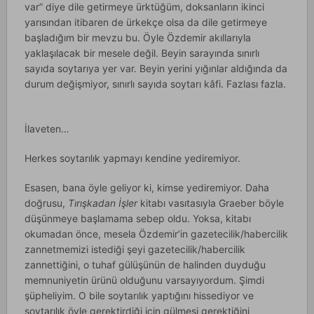
var” diye dile getirmeye ürktüğüm, doksanların ikinci
yarısından itibaren de ürkekçe olsa da dile getirmeye
başladığım bir mevzu bu. Öyle Özdemir akıllarıyla
yaklaşılacak bir mesele değil. Beyin sarayında sınırlı
sayıda soytarıya yer var. Beyin yerini yığınlar aldığında da
durum değişmiyor, sınırlı sayıda soytarı kâfi. Fazlası fazla.
İlaveten…
Herkes soytarılık yapmayı kendine yediremiyor.
Esasen, bana öyle geliyor ki, kimse yediremiyor. Daha
doğrusu,
Tırışkadan İşler
kitabı vasıtasıyla Graeber böyle
düşünmeye başlamama sebep oldu. Yoksa, kitabı
okumadan önce, mesela Özdemir’in gazetecilik/habercilik
zannetmemizi istediği şeyi gazetecilik/habercilik
zannettiğini, o tuhaf gülüşünün de halinden duyduğu
memnuniyetin ürünü olduğunu varsayıyordum. Şimdi
şüpheliyim. O bile soytarılık yaptığını hissediyor ve
soytarılık öyle gerektirdiği için gülmesi gerektiğini