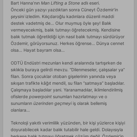
Bart Hanna’nın
Man Lifting a Stone
adlı eseri.
Önceki gün yazıyı yazdıktan sonra Cüneyt Özdemir’in
şeysini
izledim. Kılıçdaroğlu kadınlara düzenli maddi
destek vadetmiş de… Olur muymuş öyle şey! Balık
vermeyecekmiş, balık tutmayı öğretecekmiş. Kendisine
balık tutmak öğretildiği için nasıl balık tutmayı sürdürüyor
Özdemir, görüyorsunuz. Herkes öğrense… Dünya cennet
olsa… Hayat bayram olsa…
ODTÜ Endüstri mezunları kendi aralarında tartışırken de
sıklıkla buraya gelirdi mevzu. “Dilenmeseler, çalışsalar ya”
filan. Sonra çocuklar otoban gişelerinin yanında veya
sıkışan trafikte kâğıt mendil, su filan “satmaya” başladılar.
Çalışmaya başladılar yani. Yaranamadılar, iklimlendirilmiş
ofislerde
powerpoint
sunumları hazırlatmayı ve o
sunumların
üzerinden geçmeyi
iş olarak bellemiş
olanlara…
Teknoloji yakıtlı verimlilik yüzünden, bir kişi yüzlerce kişiyi
doyurabilecek kadar balık tutabilir hale geldi. Dolayısıyla
herkese balık tutmayı öğretmek çözüm değil. Özdemir’in