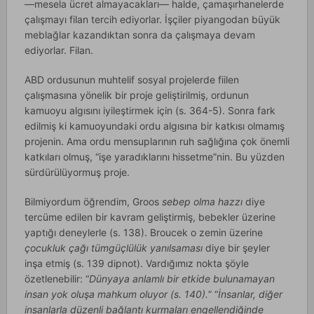
—mesela ücret almayacakları— halde, çamaşırhanelerde
çalışmayı filan tercih ediyorlar. İşçiler piyangodan büyük
meblağlar kazandıktan sonra da çalışmaya devam
ediyorlar. Filan.
ABD ordusunun muhtelif sosyal projelerde fiilen
çalışmasına yönelik bir proje geliştirilmiş, ordunun
kamuoyu algısını iyileştirmek için (s. 364-5). Sonra fark
edilmiş ki kamuoyundaki ordu algısına bir katkısı olmamış
projenin. Ama ordu mensuplarının ruh sağlığına çok önemli
katkıları olmuş, “işe yaradıklarını hissetme”nin. Bu yüzden
sürdürülüyormuş proje.
Bilmiyordum öğrendim, Groos
sebep olma hazzı
diye
tercüme edilen bir kavram geliştirmiş, bebekler üzerine
yaptığı deneylerle (s. 138). Broucek o zemin üzerine
çocukluk çağı tümgüçlülük yanılsaması
diye bir şeyler
inşa etmiş (s. 139 dipnot). Vardığımız nokta şöyle
özetlenebilir: “
Dünyaya anlamlı bir etkide bulunamayan
insan yok oluşa mahkum oluyor (s. 140).
” “
İnsanlar, diğer
insanlarla düzenli bağlantı kurmaları engellendiğinde