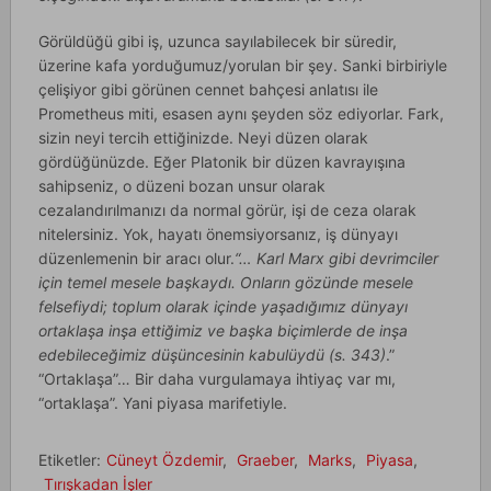
Görüldüğü gibi iş, uzunca sayılabilecek bir süredir,
üzerine kafa yorduğumuz/yorulan bir şey. Sanki birbiriyle
çelişiyor gibi görünen cennet bahçesi anlatısı ile
Prometheus miti, esasen aynı şeyden söz ediyorlar. Fark,
sizin neyi tercih ettiğinizde. Neyi düzen olarak
gördüğünüzde. Eğer Platonik bir düzen kavrayışına
sahipseniz, o düzeni bozan unsur olarak
cezalandırılmanızı da normal görür, işi de ceza olarak
nitelersiniz. Yok, hayatı önemsiyorsanız, iş dünyayı
düzenlemenin bir aracı olur.
“… Karl Marx gibi devrimciler
için temel mesele başkaydı. Onların gözünde mesele
felsefiydi; toplum olarak içinde yaşadığımız dünyayı
ortaklaşa inşa ettiğimiz ve başka biçimlerde de inşa
edebileceğimiz düşüncesinin kabulüydü (s. 343)
.”
“Ortaklaşa”… Bir daha vurgulamaya ihtiyaç var mı,
“ortaklaşa”. Yani piyasa marifetiyle.
Etiketler:
Cüneyt Özdemir
,
Graeber
,
Marks
,
Piyasa
,
Tırışkadan İşler