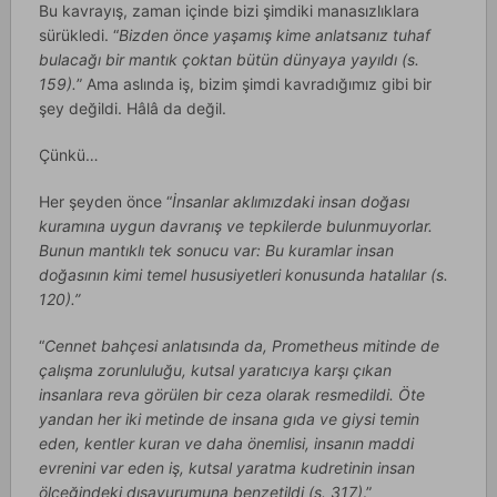
Bu kavrayış, zaman içinde bizi şimdiki manasızlıklara
sürükledi. “
Bizden önce yaşamış kime anlatsanız tuhaf
bulacağı bir mantık çoktan bütün dünyaya yayıldı (s.
159).
” Ama aslında iş, bizim şimdi kavradığımız gibi bir
şey değildi. Hâlâ da değil.
Çünkü…
Her şeyden önce “
İnsanlar aklımızdaki insan doğası
kuramına uygun davranış ve tepkilerde bulunmuyorlar.
Bunun mantıklı tek sonucu var: Bu kuramlar insan
doğasının kimi temel hususiyetleri konusunda hatalılar (s.
120).”
“
Cennet bahçesi anlatısında da, Prometheus mitinde de
çalışma zorunluluğu, kutsal yaratıcıya karşı çıkan
insanlara reva görülen bir ceza olarak resmedildi. Öte
yandan her iki metinde de insana gıda ve giysi temin
eden, kentler kuran ve daha önemlisi, insanın maddi
evrenini var eden iş, kutsal yaratma kudretinin insan
ölçeğindeki dışavurumuna benzetildi (s. 317)
.”