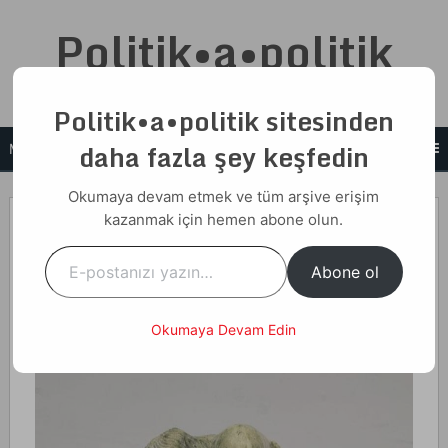
Skip
Politik•a•politik
to
content
Cemalettin N. Taşcı
Politik•a•politik sitesinden
daha fazla şey keşfedin
MENU
Okumaya devam etmek ve tüm arşive erişim
15 Mayıs 2021
kazanmak için hemen abone olun.
E-postanızı yazın…
Home
Yazılar
İnsan ve İşi
Abone ol
İnsan ve İşi
Okumaya Devam Edin