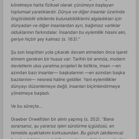
körelmeye hatta fiziksel olarak çürümeye başlayan
toplumsal yaratıklardır. Dünya ve diğer insanlar üzerinde
öngörülebilir etkilerde bulunabildiklerini algıladıkları için
dünyadan ve diğer insanlardan ayrı, bağımsız varlıklar
olduklarının farkındalar. İnsandan bu eylemlilik hissini alın,
geriye hiçbir şey kalmaz (s. 163).
”
Şu son tespitten yola çıkarak devam etmeden önce işaret
etmem gereken bir husus var: Tarihin bir anında, modern
devletlerin ulus yaratma projeleri ile birlikte, insan —en
azından bazı insanlar— başkalarının —en azından başka
bazılarının— nesnesi haline geldiler. Yani eylemlilikler
dünyayı düzenlemeye değil, insanları biçimlendirmeye
yönelmeye başladı.
Ve bu süreçte…
Graeber Orwell’den bir alıntı yapmış (s. 352). “
Bana
sorarsanız, şu yararsız işleri sürdürme içgüdüsü, en
temelde ayaktakımı korkusundan. Bu güruh (akıllarınca)