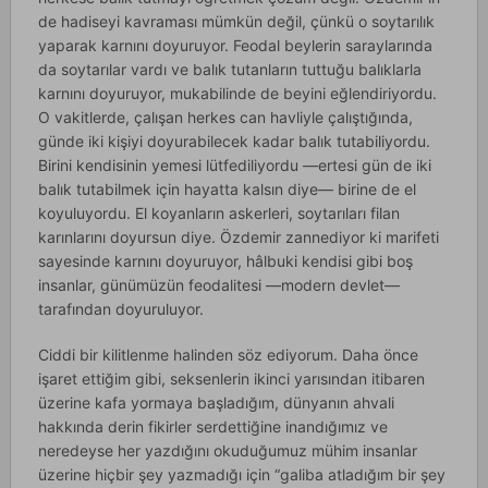
de hadiseyi kavraması mümkün değil, çünkü o soytarılık
yaparak karnını doyuruyor. Feodal beylerin saraylarında
da soytarılar vardı ve balık tutanların tuttuğu balıklarla
karnını doyuruyor, mukabilinde de beyini eğlendiriyordu.
O vakitlerde, çalışan herkes can havliyle çalıştığında,
günde iki kişiyi doyurabilecek kadar balık tutabiliyordu.
Birini kendisinin yemesi lütfediliyordu —ertesi gün de iki
balık tutabilmek için hayatta kalsın diye— birine de el
koyuluyordu. El koyanların askerleri, soytarıları filan
karınlarını doyursun diye. Özdemir zannediyor ki marifeti
sayesinde karnını doyuruyor, hâlbuki kendisi gibi boş
insanlar, günümüzün feodalitesi —modern devlet—
tarafından doyuruluyor.
Ciddi bir kilitlenme halinden söz ediyorum. Daha önce
işaret ettiğim gibi, seksenlerin ikinci yarısından itibaren
üzerine kafa yormaya başladığım, dünyanın ahvali
hakkında derin fikirler serdettiğine inandığımız ve
neredeyse her yazdığını okuduğumuz mühim insanlar
üzerine hiçbir şey yazmadığı için “galiba atladığım bir şey