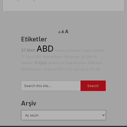
A
A
A
Etiketler
ABD
31 Mart
14 Mayıs Seçimleri
2023 Seçimleri
17. Yüzyıl
2017 Referandumu
140Journos
32. Gün
15
12 Eylül
Temmuz
29 Ekim
24 Ocak
28 Şubat
2008 Krizi
2018 Seçimleri
24 Nisan 1915
A
3D Yazıcılar
6. Filo
68
Arşiv
Arşiv