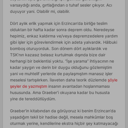
varsaydığı anda, gırtlağından o tuhaf sesler çıkıyor. Acı
duyuyor yani. Olabilir mi, olabilir.
Dört aylık erlik yapmak için Erzincan’da birliğe teslim
olduktan bir hafta kadar sonra deprem oldu. Neredeyse
hepimiz, enkaz kaldırma ve/veya depremzedelere yardım
gibi işler için görevlendirmek için adeta yalvardık. Hâlbuki
bomboş oturuyorduk. Son dönem dört aylıklardık ve
TSK’nın kazasız belasız kurtulmak dışında bize dair
herhangi bir beklentisi yoktu. “İşe yarama” ihtiyacının ne
kadar yaygın ve derin bir duygu olduğunu gözlemiştim
yani ve muhtelif yerlerde de paylaşmıştım manasız işler
meselesi tartışılırken. İlaveten daha teorik düzlemde
şöyle
şeyler de yazmıştım
insanın avantadan hoşlanmaması
hususunda. Ama Graeber’i okuyana kadar bu hususta
yine de tereddütlüydüm.
Graeber’in kitabından da görüyoruz ki benim Erzincan’da
yaşadığım tekil bir hadise değil, mesela mahkûmlar boş
oturmak yerine, kendilerine ekstra hiçbir şey katmayacağı