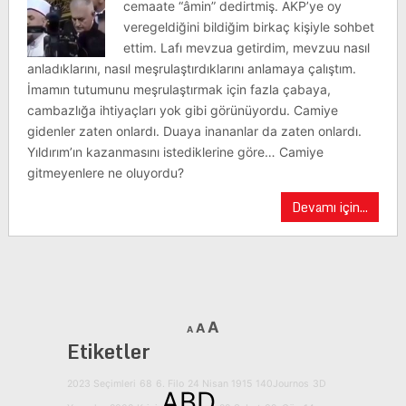
cemaate “âmin” dedirtmiş. AKP’ye oy
veregeldiğini bildiğim birkaç kişiyle sohbet
ettim. Lafı mevzua getirdim, mevzuu nasıl
anladıklarını, nasıl meşrulaştırdıklarını anlamaya çalıştım.
İmamın tutumunu meşrulaştırmak için fazla çabaya,
cambazlığa ihtiyaçları yok gibi görünüyordu. Camiye
gidenler zaten onlardı. Duaya inananlar da zaten onlardı.
Yıldırım’ın kazanmasını istediklerine göre… Camiye
gitmeyenlere ne oluyordu?
Devamı için...
A
A
A
Etiketler
2023 Seçimleri
68
6. Filo
24 Nisan 1915
140Journos
3D
ABD