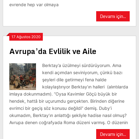
evrende hep var olmaya
Devamı için...
17 Ağustos 2020
Avrupa’da Evlilik ve Aile
Berktay’a üzülmeyi sürdürüyorum. Ama
kendi açımdan seviniyorum, çünkü bazı
şeyleri dile getirmeyi fena halde
kolaylaştırıyor Berktay’ın halleri (alıntılarda
imlaya dokunmadım). “Oysa Kavimler Göçü büyük bir
hendek, hattâ bir uçurumdu gerçekten. Birinden diğerine
evrimci bir geçiş söz konusu değildi” demiş. Duby’i
okumadım, Berktay’ın anlattığı şekliyle hadise nasıl olmuş?
Avrupa denen coğrafyada Roma düzeni varmış. O düzenin
Devamı için...