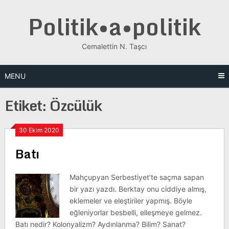
Skip
Politik•a•politik
to
content
Cemalettin N. Taşcı
MENU
Etiket:
Özcülük
30 Ekim 2020
Batı
Mahçupyan Serbestiyet’te saçma sapan
bir yazı yazdı. Berktay onu ciddiye almış,
eklemeler ve eleştiriler yapmış. Böyle
eğleniyorlar besbelli, elleşmeye gelmez.
Batı nedir? Kolonyalizm? Aydınlanma? Bilim? Sanat?