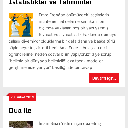
İstatistikler ve Tahminler
Emre Erdoğan önümüzdeki seçimlerin
muhtemel neticelerine serinkanlı bir
biçimde yaklaşan hoş bir yazı yazmış.
Siyaset ve siyasetsizlik hakkında demeye
çalışıp diyemiyor olduklarımı bir defa daha ve başka türlü
söylemeye teşvik etti beni. Ama önce… Anlaşılan o ki
öğrencilerine “neden sosyal bilim yapıyoruz” diye sorup
“belirsiz bir dünyada belirsizliği azaltacak modeller
geliştirmemize yarıyor” basitliğinde bir cevap
Devamı için...
20 Şubat 2019
Dua ile
İmam Binali Yıldırım için dua etmiş,