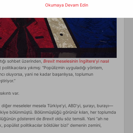
Okumaya Devam Edin
ptığı sohbet üzerinden,
Brexit
meselesinin İngiltere’yi nasıl
t politikacılara yıkmış: “Popülizmin uyguladığı yöntem,
ı oluyorsa, yani ne kadar başarılıysa, toplumun
tiriyor.”
ıkıntı var.
 diğer meseleler mesela Türkiye’yi, ABD’yi, şurayı, burayı—
 ikiye bölünmüştü. Bölünmüşlüğü görünür kılan, her toplumda
müşlüğünün
gösteren
i de
Brexit
oldu söz temsili. Yani “ah ne
, popülist politikacılar böldüler bizi” demenin zemini,