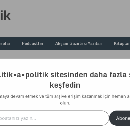
ik
deolar
Podcastler
Akşam Gazetesi Yazıları
Kitaplar
itik•a•politik sitesinden daha fazla
at Edelim
keşfedin
, Rahat Edelim
aya devam etmek ve tüm arşive erişim kazanmak için hemen 
olun.
…
Abone