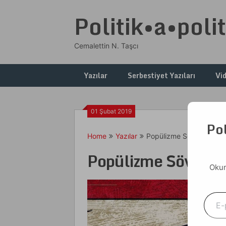
Skip
Politik•a•polit
to
content
Cemalettin N. Taşcı
Yazılar
Serbestiyet Yazıları
Vi
01 Şubat 2019
Pol
Home
Yazılar
Popülizme Sövelim, Rah
Popülizme Sövelim
Okum
E-postanızı yazın