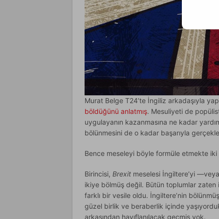
Murat Belge T24’te İngiliz arkadaşıyla ya
böldüğünü anlatmış
. Mesuliyeti de popülis
uygulayanın kazanmasına ne kadar yardımc
bölünmesini de o kadar başarıyla gerçekleş
Bence meseleyi böyle formüle etmekte iki s
Birincisi,
Brexit
meselesi İngiltere’yi —veya
ikiye bölmüş değil. Bütün toplumlar zaten
farklı bir vesile oldu. İngiltere’nin bölün
güzel birlik ve beraberlik içinde yaşıyorduk
arkasından hayıflanılacak geçmiş yok.