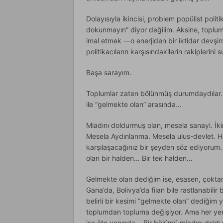
Dolayısıyla ikincisi, problem popülist polit
dokunmayın” diyor değilim. Aksine, toplum
imal etmek —o enerjiden bir iktidar devşir
politikacıların karşısındakilerin rakiplerini 
Başa sarayım.
Toplumlar zaten bölünmüş durumdaydılar. 
ile “gelmekte olan” arasında…
Miadını doldurmuş olan, mesela sanayi. İki
Mesela Aydınlanma. Mesela ulus-devlet. Han
karşılaşacağınız bir şeyden söz ediyorum. İ
olan bir halden… Bir
tek
halden…
Gelmekte olan dediğim ise, esasen, çoktan
Gana’da, Bolivya’da filan bile rastlanabili
belirli bir kesimi “gelmekte olan” dediği
toplumdan topluma değişiyor. Ama her yerde
ise öte yanında… Bir bölümü miadını doldur