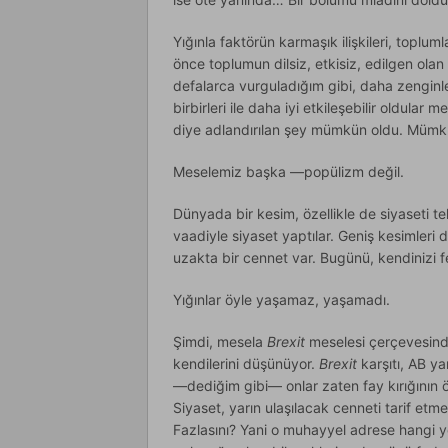
Yığınla faktörün karmaşık ilişkileri, topl
önce toplumun dilsiz, etkisiz, edilgen olan
defalarca vurguladığım gibi, daha zenginle
birbirleri ile daha iyi etkileşebilir oldular 
diye adlandırılan şey mümkün oldu. Mümkü
Meselemiz başka —popülizm değil.
Dünyada bir kesim, özellikle de siyaseti te
vaadiyle siyaset yaptılar. Geniş kesimleri 
uzakta bir cennet var. Bugünü, kendinizi f
Yığınlar öyle yaşamaz, yaşamadı.
Şimdi, mesela
Brexit
meselesi çerçevesind
kendilerini düşünüyor.
Brexit
karşıtı, AB ya
—dediğim gibi— onlar zaten fay kırığının ö
Siyaset, yarın ulaşılacak cenneti tarif e
Fazlasını? Yani o muhayyel adrese hangi yo