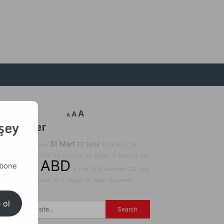
A
A
A
 şey
Etiketler
31 Mart
12 Eylül
2017 Referandumu
2008 Krizi
24
Ocak
24 Nisan 1915
3D Yazıcılar
28 Şubat
15 Temmuz
68
ABD
abone
2023 Seçimleri
6. Filo
2018 Seçimleri
32. Gün
29 Ekim
140Journos
A
17. Yüzyıl
14 Mayıs Seçimleri
 ol