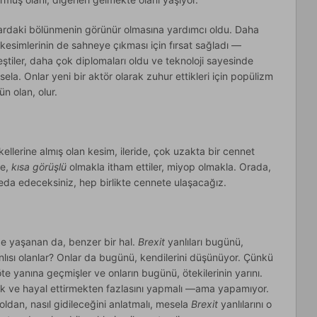
umlardaki bölünmenin görünür olmasına yardımcı oldu. Daha
 kesimlerinin de sahneye çıkması için fırsat sağladı —
ştiler, daha çok diplomaları oldu ve teknoloji sayesinde
mesela. Onlar yeni bir aktör olarak zuhur ettikleri için popülizm
n olan, olur.
kellerine almış olan kesim, ileride, çok uzakta bir cennet
de,
kısa görüşlü
olmakla itham ettiler, miyop olmakla. Orada,
eda edeceksiniz, hep birlikte cennete ulaşacağız.
e yaşanan da, benzer bir hal.
Brexit
yanlıları bugünü,
nlısı olanlar? Onlar da bugünü, kendilerini düşünüyor. Çünkü
te yanına geçmişler ve onların bugünü, ötekilerinin yarını.
tmek ve hayal ettirmekten fazlasını yapmalı —ama yapamıyor.
ldan, nasıl gidileceğini anlatmalı, mesela
Brexit
yanlılarını o