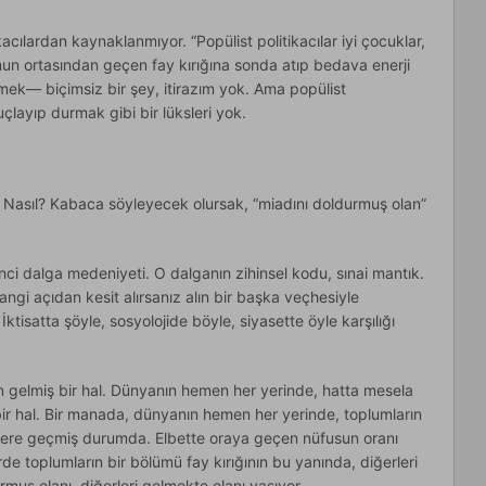
ikacılardan kaynaklanmıyor. “Popülist politikacılar iyi çocuklar,
un ortasından geçen fay kırığına sonda atıp bedava enerji
mek— biçimsiz bir şey, itirazım yok. Ama popülist
suçlayıp durmak gibi bir lüksleri yok.
Nasıl? Kabaca söyleyecek olursak, “miadını doldurmuş olan”
nci dalga medeniyeti. O dalganın zihinsel kodu, sınai mantık.
gi açıdan kesit alırsanız alın bir başka veçhesiyle
ktisatta şöyle, sosyolojide böyle, siyasette öyle karşılığı
 gelmiş bir hal. Dünyanın hemen her yerinde, hatta mesela
r bir hal. Bir manada, dünyanın hemen her yerinde, toplumların
m yere geçmiş durumda. Elbette oraya geçen nüfusun oranı
 toplumların bir bölümü fay kırığının bu yanında, diğerleri
muş olanı, diğerleri gelmekte olanı yaşıyor.