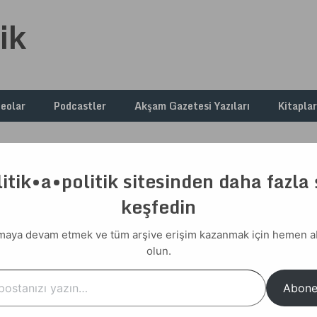
ik
deolar
Podcastler
Akşam Gazetesi Yazıları
Kitaplar
itik•a•politik sitesinden daha fazla
ler
keşfedin
r Şeyler
aya devam etmek ve tüm arşive erişim kazanmak için hemen 
olun.
…
Abone