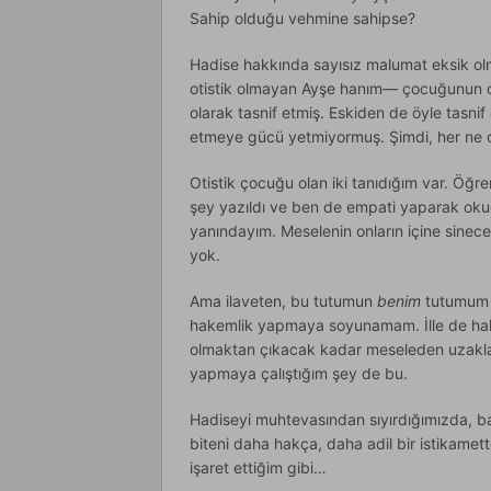
Sahip olduğu vehmine sahipse?
Hadise hakkında sayısız malumat eksik ol
otistik olmayan Ayşe hanım— çocuğunun o
olarak tasnif etmiş. Eskiden de öyle tasni
etmeye gücü yetmiyormuş. Şimdi, her ne ol
Otistik çocuğu olan iki tanıdığım var. Öğr
şey yazıldı ve ben de empati yaparak okud
yanındayım. Meselenin onların içine sine
yok.
Ama ilaveten, bu tutumun
benim
tutumum o
hakemlik yapmaya soyunamam. İlle de hak
olmaktan çıkacak kadar meseleden uzakla
yapmaya çalıştığım şey de bu.
Hadiseyi muhtevasından sıyırdığımızda, ba
biteni daha hakça, daha adil bir istikamet
işaret ettiğim gibi…