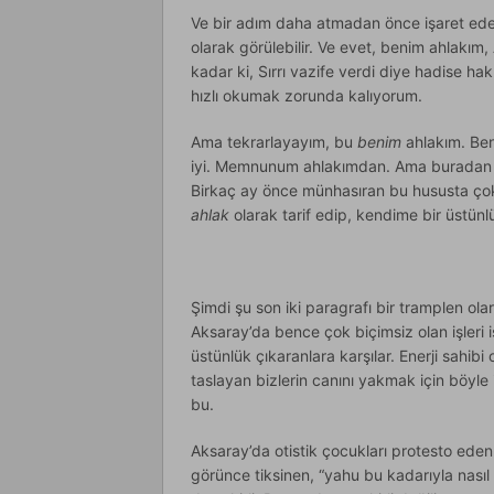
Ve bir adım daha atmadan önce işaret ede
olarak görülebilir. Ve evet, benim ahlakım
kadar ki, Sırrı vazife verdi diye hadise h
hızlı okumak zorunda kalıyorum.
Ama tekrarlayayım, bu
benim
ahlakım. Ben
iyi. Memnunum ahlakımdan. Ama buradan bi
Birkaç ay önce münhasıran bu hususta ço
ahlak
olarak tarif edip, kendime bir üstün
Şimdi şu son iki paragrafı bir tramplen ola
Aksaray’da bence çok biçimsiz olan işleri 
üstünlük çıkaranlara karşılar. Enerji sahibi 
taslayan bizlerin canını yakmak için böyle i
bu.
Aksaray’da otistik çocukları protesto eden
görünce tiksinen, “yahu bu kadarıyla nasıl 