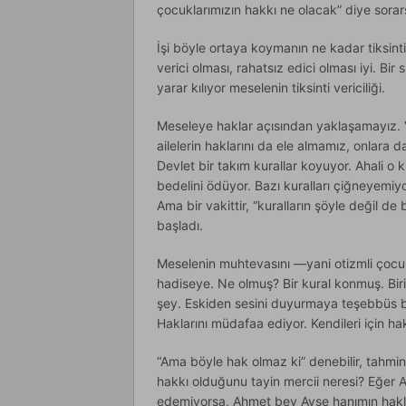
çocuklarımızın hakkı ne olacak” diye sorars
İşi böyle ortaya koymanın ne kadar tiksint
verici olması, rahatsız edici olması iyi. Bi
yarar kılıyor meselenin tiksinti vericiliği.
Meseleye haklar açısından yaklaşamayız. V
ailelerin haklarını da ele almamız, onlar
Devlet bir takım kurallar koyuyor. Ahali o k
bedelini ödüyor. Bazı kuralları çiğneyemiy
Ama bir vakittir, “kuralların şöyle değil
başladı.
Meselenin muhtevasını —yani otizmli çocu
hadiseye. Ne olmuş? Bir kural konmuş. Birile
şey. Eskiden sesini duyurmaya teşebbüs b
Haklarını müdafaa ediyor. Kendileri için h
“Ama böyle hak olmaz ki” denebilir, tahmi
hakkı olduğunu tayin mercii neresi? Eğer 
edemiyorsa, Ahmet bey Ayşe hanımın hakla