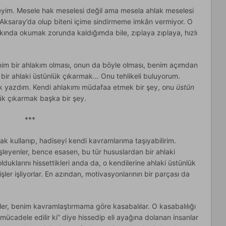
yim. Mesele hak meselesi değil ama mesela ahlak meselesi
, Aksaray’da olup biteni içime sindirmeme imkân vermiyor. O
akkında okumak zorunda kaldığımda bile, zıplaya zıplaya, hızlı
im bir ahlakım olması, onun da böyle olması, benim açımdan
r ahlaki üstünlük çıkarmak… Onu tehlikeli buluyorum.
k yazdım. Kendi ahlakımı müdafaa etmek bir şey, onu
üstün
lük çıkarmak başka bir şey.
***
rak kullanıp, hadiseyi kendi kavramlarıma taşıyabilirim.
işleyenler, bence esasen, bu tür hususlardan bir ahlaki
olduklarını hissettikleri anda da, o kendilerine ahlaki üstünlük
şler işliyorlar. En azından, motivasyonlarının bir parçası da
ler, benim kavramlaştırmama göre kasabalılar. O kasabalılığı
mücadele edilir ki” diye hissedip eli ayağına dolanan insanlar