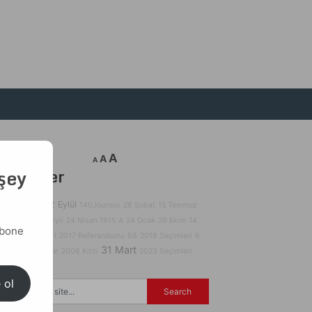
A
A
A
 şey
Etiketler
ABD
12 Eylül
140Journos
28 Şubat
15 Temmuz
32. Gün
17. Yüzyıl
24 Nisan 1915
A
24 Ocak
29 Ekim
14
abone
Mayıs Seçimleri
2017 Referandumu
68
2018 Seçimleri
6.
31 Mart
Filo
3D Yazıcılar
2008 Krizi
2023 Seçimleri
 ol