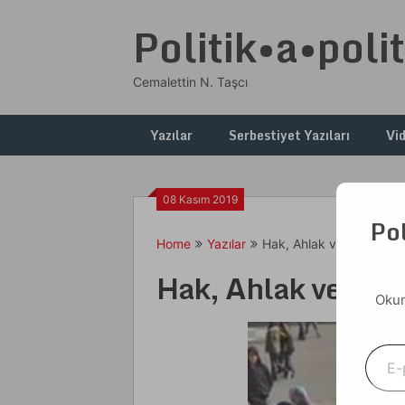
Skip
Politik•a•polit
to
content
Cemalettin N. Taşcı
Yazılar
Serbestiyet Yazıları
Vi
08 Kasım 2019
Pol
Home
Yazılar
Hak, Ahlak ve Diğer Şey
Hak, Ahlak ve Diğe
Okum
E-postanızı yazın