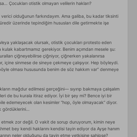
a… Çocukları otistik olmayan velilerin hakları?
i verici olduğunun farkındayım. Ama galiba, bu kadar tiksinti
r süredir üzerinde tepindiğim hususları dile getirmekte işe
eya yaklaşacak olursak, otistik çocukları protesto eden
a da kulak kabartmamız gerekiyor. Benim açımdan mesele şu:
uralları çiğneyebilirse çiğniyor, çiğnerken yakalanırsa
or, içine sinmese de sineye çekmeye çalışıyor. Hep böyleydi.
 de böyle olması hususunda benim de söz hakkım var” denmeye
kların mağdur edilmesi gerçeğini— sıyırıp bakmaya çalışalım
ri de bu kurala itiraz ediyor. İyi bir şey mi? Bence iyi bir
ile edemeyecek olan kesimler “hop, öyle olmayacak” diyor.
ak gördüklerini…
n etmek zor değil. O vakit de sorup duruyorum, kimin neye
Ahmet bey kendi haklarını kendisi tayin ediyor da Ayşe hanım
rının neler olduğunu da tayin etme yetkisine sahipse?