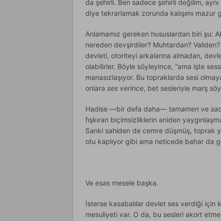
da şehirli. Ben sadece şehirli değilim, ayn
diye tekrarlamak zorunda kalışımı mazur 
Anlamamız gereken hususlardan biri şu: Aks
nereden devşirdiler? Muhtardan? Validen
devleti, otoriteyi arkalarına almadan, dev
olabilirler. Böyle söyleyince, “ama işte ses
manasızlaşıyor. Bu topraklarda sesi olmay
onlara
ses verince
, bet sesleriyle marş sö
Hadise —bir defa daha—
tamamen
ve
sa
fışkıran biçimsizliklerin aniden yaygınlaş
Sanki sahiden de cemre düşmüş, toprak yeş
otu kaplıyor gibi ama neticede bahar da g
Ve esas mesele başka.
İsterse kasabalılar devlet ses verdiği için 
mesuliyeti var. O da, bu sesleri akort etme