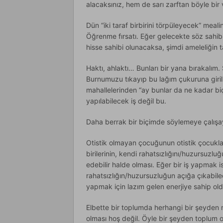
alacaksınız, hem de sarı zarftan böyle bir
Dün “iki taraf birbirini törpüleyecek” meali
Öğrenme fırsatı. Eğer gelecekte söz sahib
hisse sahibi olunacaksa, şimdi ameleliğin
Haktı, ahlaktı… Bunları bir yana bırakalım
Burnumuzu tıkayıp bu lağım çukuruna girilm
mahallelerinden “ay bunlar da ne kadar biçim
yapılabilecek iş değil bu.
Daha berrak bir biçimde söylemeye çalışa
Otistik olmayan çocuğunun otistik çocukl
birilerinin, kendi rahatsızlığını/huzursuzl
edebilir halde olması. Eğer bir iş yapmak i
rahatsızlığın/huzursuzluğun açığa çıkabile
yapmak için lazım gelen enerjiye sahip ol
Elbette bir toplumda herhangi bir şeyden r
olması hoş değil. Öyle bir şeyden toplum 