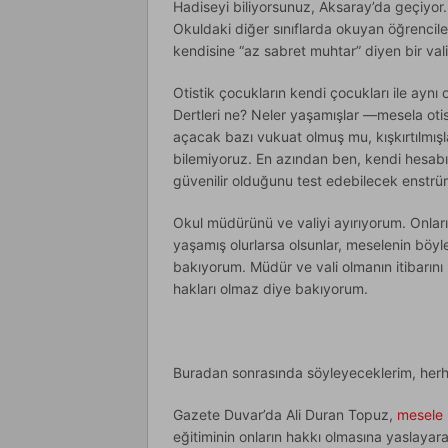
Hadiseyi biliyorsunuz, Aksaray’da geçiyor. 
Okuldaki diğer sınıflarda okuyan öğrencileri
kendisine “az sabret muhtar” diyen bir val
Otistik çocukların kendi çocukları ile aynı
Dertleri ne? Neler yaşamışlar —mesela otist
açacak bazı vukuat olmuş mu, kışkırtılmışl
bilemiyoruz. En azından ben, kendi hesab
güvenilir olduğunu test edebilecek enstrü
Okul müdürünü ve valiyi ayırıyorum. Onları
yaşamış olurlarsa olsunlar, meselenin böyle
bakıyorum. Müdür ve vali olmanın itibarın
hakları olmaz diye bakıyorum.
Buradan sonrasında söyleyeceklerim, her
Gazete Duvar’da Ali Duran Topuz,
mesele 
eğitiminin onların hakkı olmasına yaslayarak 