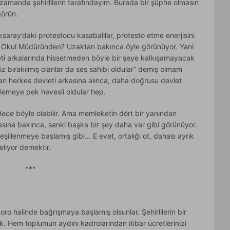
ı zamanda şehirlilerin tarafındayım. Burada bir şüphe olmasın
görün.
aray’daki protestocu kasabalılar, protesto etme enerjisini
? Okul Müdüründen? Uzaktan bakınca öyle görünüyor. Yani
leti arkalarında hissetmeden böyle bir şeye kalkışamayacak
siz bırakılmış olanlar da ses sahibi oldular” demiş olmam
an herkes devleti arkasına alınca, daha doğrusu devlet
ylemeye pek hevesli oldular hep.
dece
böyle olabilir. Ama memleketin dört bir yanından
masına bakınca, sanki başka bir şey daha var gibi görünüyor.
illenmeye başlamış gibi… E evet, ortalığı ot, dahası ayrık
eliyor demektir.
***
koro halinde bağrışmaya başlamış olsunlar. Şehirlilerin bir
k. Hem toplumun aydını kadrolarından itibar ücretlerinizi