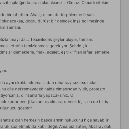
 vazife çıktığında arazi olacaksınız… Olmaz. Olmadı nitekim.
nde bir laf ettim. Aha işte tam da törpülenme fırsatı.
i olunacaksa, doğru dürüst bir gelecek inşa edilmesinde
 tam zamanı.
. Sızlanmayı da… Tiksinilecek şeyler oluyor, tamam.
esi, etrafın temizlenmesi gerekiyor. Şehrin şık
siz” demeklerle, “hak, adalet, eşitlik” filan lafları etmekle
yım.
arla aynı okulda okumasından rahatsız/huzursuz olan
uğunu dile getiremeyecek halde olmasından iyidir, protesto
stiyorsanız, o insanlarla yapacaksınız. O
cek kadar enerji kazanmış olması, demek ki, sizin de bir iş
duğunuzu gösterir.
ahatsız olan herkesin başkalarının hukukunu hiçe sayabilir
olarak söz etmek da kabil değil. Ama biz zaten, Aksaray’daki