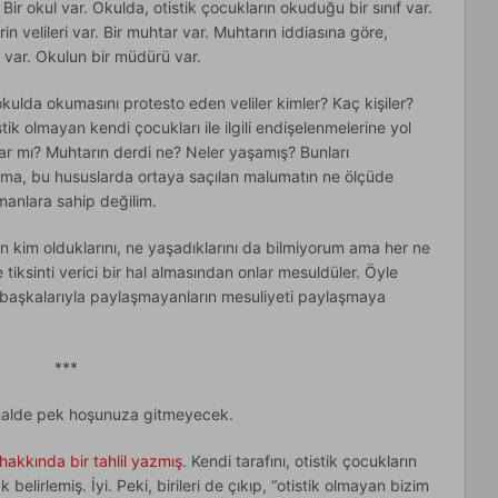
Bir okul var. Okulda, otistik çocukların okuduğu bir sınıf var.
n velileri var. Bir muhtar var. Muhtarın iddiasına göre,
i var. Okulun bir müdürü var.
 okulda okumasını protesto eden veliler kimler? Kaç kişiler?
ik olmayan kendi çocukları ile ilgili endişelenmelerine yol
ar mı? Muhtarın derdi ne? Neler yaşamış? Bunları
ıma, bu hususlarda ortaya saçılan malumatın ne ölçüde
manlara sahip değilim.
n kim olduklarını, ne yaşadıklarını da bilmiyorum ama her ne
 tiksinti verici bir hal almasından onlar mesuldüler. Öyle
ı başkalarıyla paylaşmayanların mesuliyeti paylaşmaya
***
halde pek hoşunuza gitmeyecek.
hakkında bir tahlil yazmış
. Kendi tarafını, otistik çocukların
belirlemiş. İyi. Peki, birileri de çıkıp, “otistik olmayan bizim