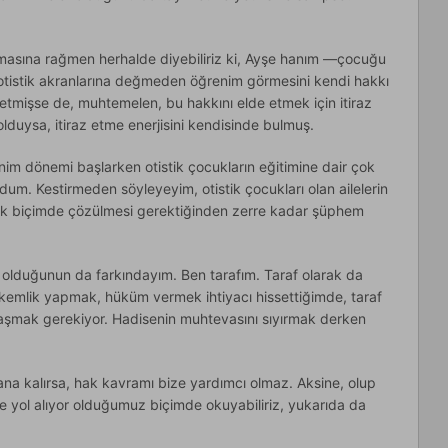
masına rağmen herhalde diyebiliriz ki, Ayşe hanım —çocuğu
tistik akranlarına değmeden öğrenim görmesini kendi hakkı
f etmişse de, muhtemelen, bu hakkını elde etmek için itiraz
duysa, itiraz etme enerjisini kendisinde bulmuş.
enim dönemi başlarken otistik çocukların eğitimine dair çok
um. Kestirmeden söyleyeyim, otistik çocukları olan ailelerin
cek biçimde çözülmesi gerektiğinden zerre kadar şüphem
lduğunun da farkındayım. Ben tarafım. Taraf olarak da
emlik yapmak, hüküm vermek ihtiyacı hissettiğimde, taraf
şmak gerekiyor. Hadisenin muhtevasını sıyırmak derken
na kalırsa, hak kavramı bize yardımcı olmaz. Aksine, olup
te yol alıyor olduğumuz biçimde okuyabiliriz, yukarıda da